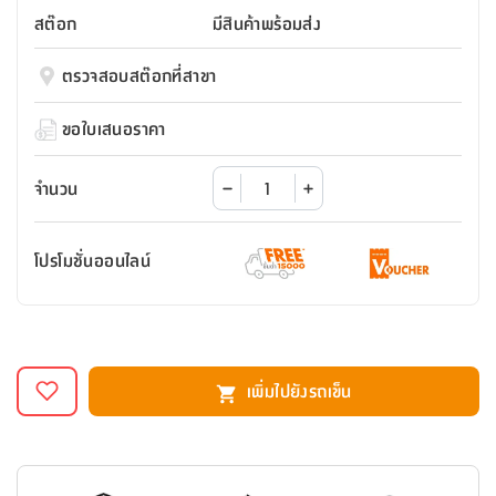
สตี
ใส่
สไลด์
น้ำ
สต๊อก
มีสินค้าพร้อมส่ง
ออฟฟิศ
ลิ้น
เฟ่น&ส
รองเท้า
รุ่น
เก้าอี้
ชัก
เต
อุปกรณ์
วา
สตูล
ตรวจสอบสต๊อกที่สาขา
สำนักงาน
ตะกร้า
ตัส
ภายใน
โน่
อเนกประสงค์
ห้องน้ำ
ตู้
ขอใบเสนอราคา
ชุด
ลิ้น
กล่อง
ผ้า
ห้อง
ชัก
อเนกประสงค์
ขนหนู
นอน
จำนวน
และ
รุ่น
ตู้
ชุด
เมล
โปรโมชั่นออนไลน์
ลิ้น
คลุม
เบิร์น
ชัก
อาบ
อเนกประสงค์
น้ำ
ชั้น
อุปกรณ์
วาง
เพิ่มไปยังรถเข็น
อาบ
อเนกประสงค์
น้ำ
ถาด
วาง