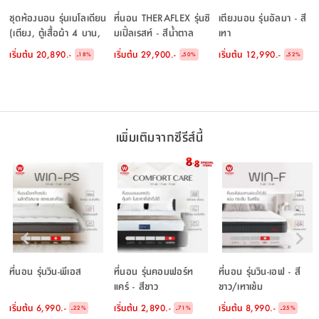
ชุดห้องนอน รุ่นเมโลเดียน
ที่นอน THERAFLEX รุ่นซิ
เตียงนอน รุ่นอัลมา - สี
(เตียง, ตู้เสื้อผ้า 4 บาน,
มเปิ้ลเรสท์ - สีน้ำตาล
เทา
โต๊ะเครื่องแป้งแบบยืน) -
เริ่มต้น
20,890.-
เริ่มต้น
29,900.-
เริ่มต้น
12,990.-
-
-
-
18
%
50
%
52
%
สีขาว
เพิ่มเติมจากซีรีส์นี้
ที่นอน รุ่นวิน-พีเอส
ที่นอน รุ่นคอมฟอร์ท
ที่นอน รุ่นวิน-เอฟ - สี
แคร์ - สีขาว
ขาว/เทาเข้ม
เริ่มต้น
6,990.-
เริ่มต้น
2,890.-
เริ่มต้น
8,990.-
-
-
-
22
%
71
%
25
%