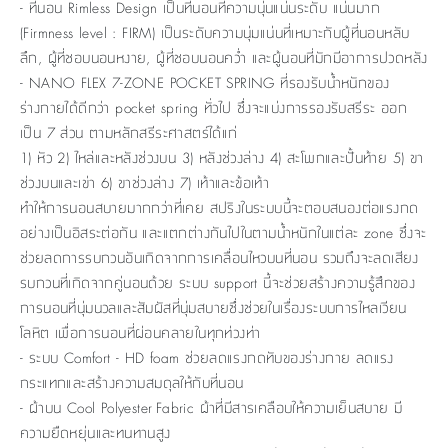
- ที่นอน Rimless Design เป็นที่นอนที่ความนุ่นแน่นระดับ แน่นมาก
(Firmness level : FIRM) เป็นระดับความนุ่มแน่นที่เหมาะกับผู้ที่นอนหลับ
ลึก, ผู้ที่ชอบนอนหงาย, ผู้ที่ชอบนอนคว่ำ และผู้นอนที่มักมีอาการปวดหลัง
- NANO FLEX 7-ZONE POCKET SPRING ที่รองรับน้ำหนักของ
ร่างกายได้ดีกว่า pocket spring ทั่วไป ซึ่งจะแบ่งการรองรับสรีระ ออก
เป็น 7 ส่วน ตามหลักสรีระศาสตร์ได้แก่
1) หัว 2) ไหล่และหลังช่วงบน 3) หลังช่วงล่าง 4) สะโพกและปั้นท้าย 5) ขา
ช่วงบนและเข่า 6) ขาช่วงล่าง 7) เท้าและข้อเท้า
ทำให้การนอนสบายมากกว่าที่เคย สปริงในระบบนี้จะตอบสนองต่อแรงกด
อย่างเป็นอิสระต่อกัน และแตกต่างกันไปในตามน้ำหนักในแต่ละ zone ซึ่งจะ
ช่วยลดการรบกวนอันเกิดจากการเคลื่อนไหวบนที่นอน รวมถึงจะลดเสียง
รบกวนที่เกิดจากคู่นอนด้วย ระบบ support นี้จะช่วยสร้างความรู้สึกของ
การนอนที่นุ่มนวลและสัมผัสที่นุ่มสบายซึ่งช่วยในเรื่องระบบการไหลเวียน
โลหิต เพื่อการนอนที่ผ่อนคลายในทุกท่วงท่า
- ระบบ Comfort - HD foam ช่วยลดแรงกดทับของร่างกาย ลดแรง
กระแทกและสร้างความสมดุลให้กับที่นอน
- ผ้าบน Cool Polyester Fabric ผ้าที่มีสารเคลือบให้ความเย็นสบาย มี
ความยืดหยุ่นและทนทานสูง