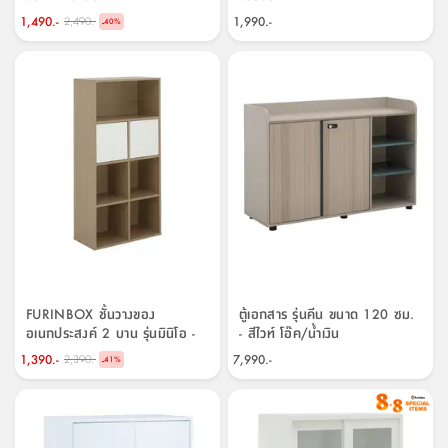
1,490.-
1,990.-
2,490.-
-
40
%
FURINBOX ชั้นวางของ
ตู้เอกสาร รุ่นคีน ขนาด 120 ซม.
อเนกประสงค์ 2 บาน รุ่นมินิโอ -
- สีไวท์ โอ๊ค/น้ำเงิน
สีธรรมชาติ/ขาว
1,390.-
7,990.-
2,390.-
-
41
%