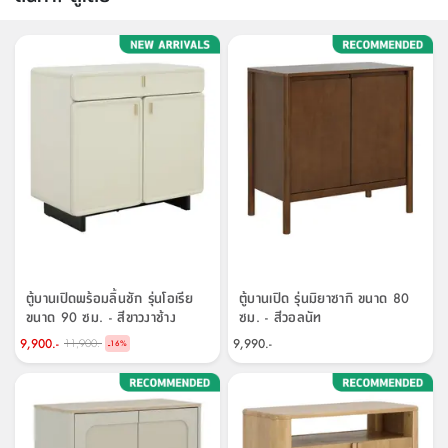
จบ
ฟุต
รูป
เม็ด
จัด
อุปกรณ์
ตกแต่ง
เครื่อง
โคม
อุปกรณ์
ตะกร้า
อาหาร
ของ
รุ่น
โมริ
โน่
ครัว
แป้ง
วาง
และ
นั่ง
อุปกรณ์
ใน
ตู้
โฟม
แต่ง
ถัง
ทำความ
โซฟา
สวน
ครัว
ไฟ
จัด
ผ้า
ใน
เพ
ซี
เล่น
และ
ปลอก
รูป
ซัก
ซี
สูง
สวน
ขยะ
สะอาด
ภาชนะ
ชุด
รุ่น
ระย้า
เก็บ
ห้องน้ำ
นเน่
รีส์
โต๊ะ
อุปกรณ์
อบ
ตู้
ผ้า
ปั้น
อุปกรณ์
โคม
รีส์
เก้าอี้
แบบ
จัด
ห้อง
จิ
สำหรับ
ข้าง
ห้อง
การ
รีด
แขวน
ตู้
นวม
ตกแต่ง
ราง
อุปกรณ์
ไฟ
พับ
หลอด
ใช้
เก็บ
กระจก
วา
นอน
นนี่
สำนักงาน
เตียง
เก็บ
เดิน
และ
ติด
เตี้ย
และ
ม่าน
ตกแต่ง
ห้อง
ไฟ
เท้า
อาหาร
ตั้ง
ซาบิ
รุ่น
ของ
ที่
เครื่อง
ทาง
หลอด
นอน
โต๊ะ
ผนัง
อุปกรณ์
พื้นที่
โซฟา
และ
กล่อง
เหยียบ
พื้น
ซี
ซี
ตู้
รอง
เบาะ
มือ
ไฟ
พับ
ตกแต่ง
ใน
อุปกรณ์
รุ่น
อุปกรณ์
ทิช
และ
รีส์
รีน
บริเวณ
ช่าง
ตู้
สำหรับ
นอน
รอง
ห้อง
สินค้า
สวน
ใน
โด
ชู่
กระจก
นอก
และ
นั่ง
ไซด์
ใช้
แจกัน
นั่ง
แนะนำ
ครัว
ชุด
มิ
ติด
บ้าน
ที่นอน
อุปกรณ์
เล่น
บอร์ด
ใน
พรม
ที่
ห้อง
เน็ก
ผนัง
และ
ปิคนิค
อุปกรณ์
ปรับปรุง
ครัว
ดัก
เก็บ
นอน
สวน
โต๊ะ
ตกแต่ง
ออกแบบ
บ้าน
และ
ฝุ่น
โซฟา
เครื่อง
ฝักบัว
รุ่น
ตู้บานเปิดพร้อมลิ้นชัก รุ่นโอเรีย
ตู้บานเปิด รุ่นมิยาซากิ ขนาด 80
ภาษา
ตู้
กลาง
ผนัง
ห้อง
รุ่น
สำอาง
/
เมล
ขนาด 90 ซม. - สีขาวงาช้าง
ซม. - สีวอลนัท
บิล
เสื้อผ้า
อาหาร
เคียร่
และ
สาย
ตัน
9,900.-
9,990.-
11,900.-
-
16
%
โต๊ะ
เครื่อง
ต์
ใน
ไทย
Eng
า
เครื่อง
ฉีด
อิน
คอนโซล
หอม
แบบ
ตู้
ตู้
ประดับ
ชำระ
เฟอร์นิเจอร์
คุณ
สำนักงาน
โซฟา
เสื้อผ้า
/
โต๊ะ
พรม
รุ่น
กล่อง
บาน
ก๊อก
ข้าง
ตู้
โฮม