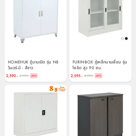
HOMEHUK ตู้บานเปิด รุ่น NB
FURINBOX ตู้เหล็กบานเลื่อน รุ่น
วันเวร์-บี - สีขาว
โซลิด สูง 90 ซม.
2,590.-
2,595.-
5,990.-
4,990.-
-
-
56
%
47
%