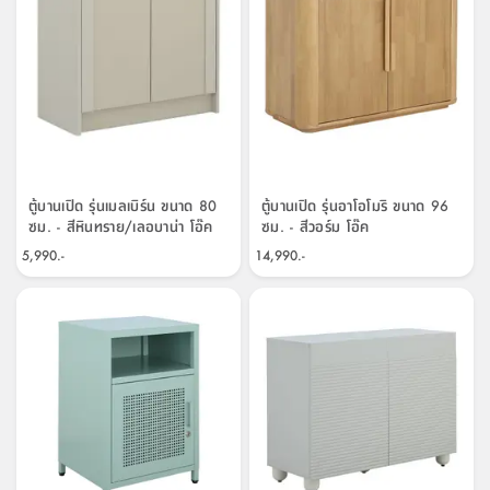
สตี
ใส่
สไลด์
น้ำ
ออฟฟิศ
ลิ้น
เฟ่น&ส
รองเท้า
รุ่น
เก้าอี้
ชัก
เต
อุปกรณ์
วา
สตูล
สำนักงาน
ตะกร้า
ตัส
ภายใน
โน่
อเนกประสงค์
ห้องน้ำ
ตู้
ชุด
ลิ้น
กล่อง
ผ้า
ห้อง
ชัก
อเนกประสงค์
ขนหนู
นอน
ตู้บานเปิด รุ่นเมลเบิร์น ขนาด 80
ตู้บานเปิด รุ่นอาโอโมริ ขนาด 96
และ
รุ่น
ซม. - สีหินทราย/เลอบาน่า โอ๊ค
ซม. - สีวอร์ม โอ๊ค
ตู้
ชุด
เมล
5,990.-
14,990.-
ลิ้น
คลุม
เบิร์น
ชัก
อาบ
อเนกประสงค์
น้ำ
ชั้น
อุปกรณ์
วาง
อาบ
อเนกประสงค์
น้ำ
ถาด
วาง