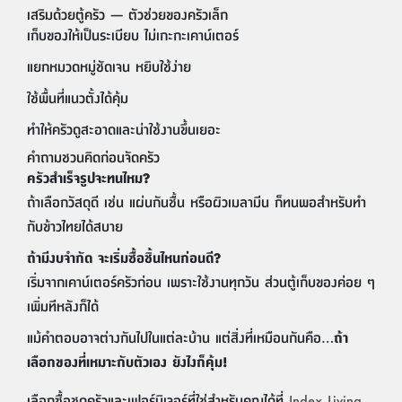
เสริมด้วยตู้ครัว — ตัวช่วยของครัวเล็ก
เก็บของให้เป็นระเบียบ ไม่เกะกะเคาน์เตอร์
แยกหมวดหมู่ชัดเจน หยิบใช้ง่าย
ใช้พื้นที่แนวตั้งได้คุ้ม
ทำให้ครัวดูสะอาดและน่าใช้งานขึ้นเยอะ
คำถามชวนคิดก่อนจัดครัว
ครัวสำเร็จรูปจะทนไหม?
ถ้าเลือกวัสดุดี เช่น แผ่นกันชื้น หรือผิวเมลามีน ก็ทนพอสำหรับทำ
กับข้าวไทยได้สบาย
ถ้ามีงบจำกัด จะเริ่มซื้อชิ้นไหนก่อนดี?
เริ่มจากเคาน์เตอร์ครัวก่อน เพราะใช้งานทุกวัน ส่วนตู้เก็บของค่อย ๆ
เพิ่มทีหลังก็ได้
แม้คำตอบอาจต่างกันไปในแต่ละบ้าน แต่สิ่งที่เหมือนกันคือ…
ถ้า
เลือกของที่เหมาะกับตัวเอง ยังไงก็คุ้ม!
เลือกซื้อชุดครัวและเฟอร์นิเจอร์ที่ใช่สำหรับคุณได้ที่
Index Living