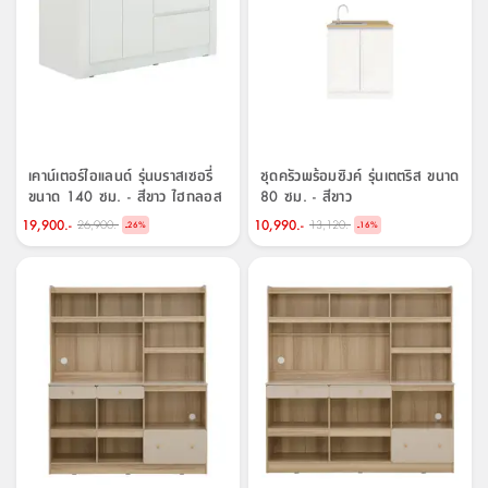
เคาน์เตอร์ไอแลนด์ รุ่นบราสเซอรี่
ชุดครัวพร้อมซิงค์ รุ่นเตตริส ขนาด
ขนาด 140 ซม. - สีขาว ไฮกลอส
80 ซม. - สีขาว
19,900.-
10,990.-
26,900.-
13,120.-
-
-
26
%
16
%