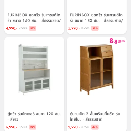
FURINBOX ชุดครัว รุ่นแกรนด์โด
FURINBOX ชุดครัว รุ่นแกรนด์โด
ร่า ขนาด 150 ซม. - สีธรรมชาติ/
ร่า ขนาด 180 ซม. - สีธรรมชาติ/
เบจ
เบจ
4,990.-
5,990.-
7,990.-
9,990.-
-
-
37
%
40
%
ตู้ครัว รุ่นบัตเตอร์ ขนาด 120 ซม.
ตู้บานเปิด 2 ชั้นพร้อมลิ้นชัก รุ่น
- สีขาว
โทชิโนะ - สีธรรมชาติ
6,990.-
2,990.-
8,990.-
3,590.-
-
-
22
%
16
%