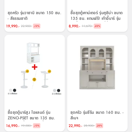
อุปกรณ์
วาง
อาบ
ชุดครัว รุ่นวาซาบิ ขนาด 150 ซม.
ซื้อชุดตู้เคาน์เตอร์ รุ่นคูซิน่า ขนาด
อเนกประสงค์
น้ำ
- สีธรรมชาติ
135 ซม. แถมฟรี! เก้าอี้บาร์ รุ่น
ฟังกี้ หรือนอยซ์ (2 ที่นั่ง)
19,990.-
8,990.-
22,900.-
11,670.-
-
-
12
%
22
%
ถาด
วาง
ที่
วาง
ของ
อเนกประสงค์
ถัง
น้ำ
ซื้อชุดตู้บาร์สูง ไอแลนด์ รุ่น
ชุดครัว รุ่นซีรีน ขนาด 160 ซม. -
ZENO-PSET ขนาด 135 ซม.
สีเบจ
พร้อมเก้าอี้บาร์ รุ่นฟังกี้ หรือ
16,990.-
22,990.-
19,580.-
28,900.-
-
-
13
%
20
%
นอยซ์ (2 ที่นั่ง) ราคาพิเศษ!