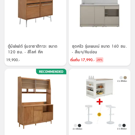
แบบ
ตู้
ตู้
ประดับ
ชำระ
เฟอร์นิเจอร์
คุณ
สำนักงาน
โซฟา
เสื้อผ้า
/
โต๊ะ
พรม
รุ่น
กล่อง
บาน
ก๊อก
ข้าง
ตู้
โฮม
สตี
ใส่
สไลด์
น้ำ
ออฟฟิศ
ลิ้น
เฟ่น&ส
รองเท้า
รุ่น
เก้าอี้
ชัก
เต
อุปกรณ์
วา
สตูล
ตู้บัฟเฟต์ รุ่นอาซาฮิกาวะ ขนาด
ชุดครัว รุ่นเพนเน่ ขนาด 160 ซม.
สำนักงาน
ตะกร้า
ตัส
ภายใน
โน่
120 ซม. - สีไลท์ ทีค
- สีเบจ/หินอ่อน
อเนกประสงค์
ตู้
ห้องน้ำ
19,900.-
เริ่มต้น
17,990.-
-
30
%
ชุด
ลิ้น
กล่อง
ผ้า
ห้อง
ชัก
อเนกประสงค์
ขนหนู
นอน
และ
รุ่น
ตู้
ชุด
เมล
ลิ้น
คลุม
เบิร์น
ชัก
อาบ
อเนกประสงค์
น้ำ
ชั้น