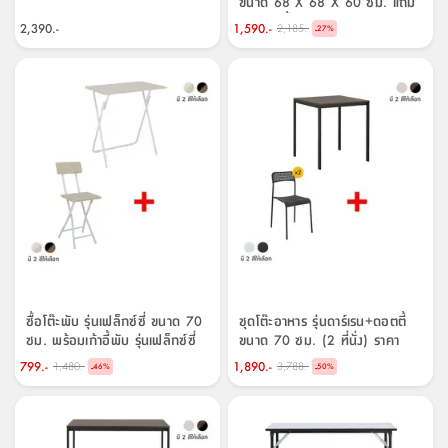
ขนาด 68 X 68 X 60 ซม. แถม
ฟรี! เก้าอี้พับได้ รุ่นมินิโตะ ขนาด
2,390.-
1,590.-
2,185.-
-
27
%
38 X 40 X 72 ซม.
ซื้อโต๊ะพับ รุ่นเฟล็กซ์ซี่ ขนาด 70
ชุดโต๊ะอาหาร รุ่นดาร์เรน+ดอตตี้
ซม. พร้อมเก้าอี้พับ รุ่นเฟล็กซ์ซี่
ขนาด 70 ซม. (2 ที่นั่ง) ราคา
ราคาพิเศษ!
พิเศษ!
799.-
1,890.-
1,480.-
3,788.-
-
-
46
%
50
%