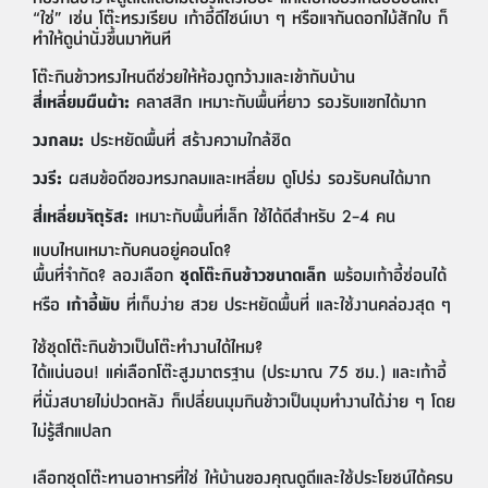
“ใช่” เช่น โต๊ะทรงเรียบ เก้าอี้ดีไซน์เบา ๆ หรือแจกันดอกไม้สักใบ ก็
ทำให้ดูน่านั่งขึ้นมาทันที
โต๊ะกินข้าวทรงไหนดีช่วยให้ห้องดูกว้างและเข้ากับบ้าน
สี่เหลี่ยมผืนผ้า:
คลาสสิก เหมาะกับพื้นที่ยาว รองรับแขกได้มาก
วงกลม:
ประหยัดพื้นที่ สร้างความใกล้ชิด
วงรี:
ผสมข้อดีของทรงกลมและเหลี่ยม ดูโปร่ง รองรับคนได้มาก
สี่เหลี่ยมจัตุรัส:
เหมาะกับพื้นที่เล็ก ใช้ได้ดีสำหรับ 2–4 คน
แบบไหนเหมาะกับคนอยู่คอนโด?
พื้นที่จำกัด? ลองเลือก
ชุดโต๊ะกินข้าวขนาดเล็ก
พร้อมเก้าอี้ซ่อนได้
หรือ
เก้าอี้พับ
ที่เก็บง่าย สวย ประหยัดพื้นที่ และใช้งานคล่องสุด ๆ
ใช้ชุดโต๊ะกินข้าวเป็นโต๊ะทำงานได้ไหม?
ได้แน่นอน! แค่เลือกโต๊ะสูงมาตรฐาน (ประมาณ 75 ซม.) และเก้าอี้
ที่นั่งสบายไม่ปวดหลัง ก็เปลี่ยนมุมกินข้าวเป็นมุมทำงานได้ง่าย ๆ โดย
ไม่รู้สึกแปลก
เลือกชุดโต๊ะทานอาหารที่ใช่ ให้บ้านของคุณดูดีและใช้ประโยชน์ได้ครบ