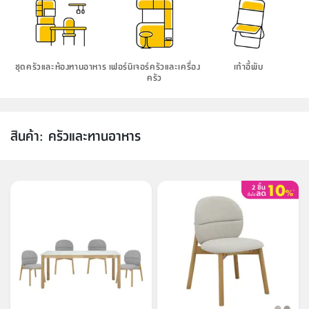
แบบ
ตู้
ตู้
ประดับ
ชำระ
เฟอร์นิเจอร์
คุณ
สำนักงาน
โซฟา
เสื้อผ้า
/
โต๊ะ
พรม
รุ่น
กล่อง
บาน
ก๊อก
ข้าง
ตู้
โฮม
สตี
ใส่
สไลด์
น้ำ
ชุดครัวและห้องทานอาหาร
เฟอร์นิเจอร์ครัวและเครื่อง
เก้าอี้พับ
ออฟฟิศ
ลิ้น
เฟ่น&ส
ครัว
รองเท้า
รุ่น
เก้าอี้
ชัก
เต
อุปกรณ์
วา
สตูล
สำนักงาน
ตะกร้า
ตัส
ภายใน
โน่
อเนกประสงค์
สินค้า
:
ครัวและทานอาหาร
ตู้
ห้องน้ำ
ชุด
ลิ้น
กล่อง
ผ้า
ห้อง
ชัก
อเนกประสงค์
ขนหนู
นอน
และ
รุ่น
ตู้
ชุด
เมล
ลิ้น
คลุม
เบิร์น
ชัก
อาบ
อเนกประสงค์
น้ำ
ชั้น