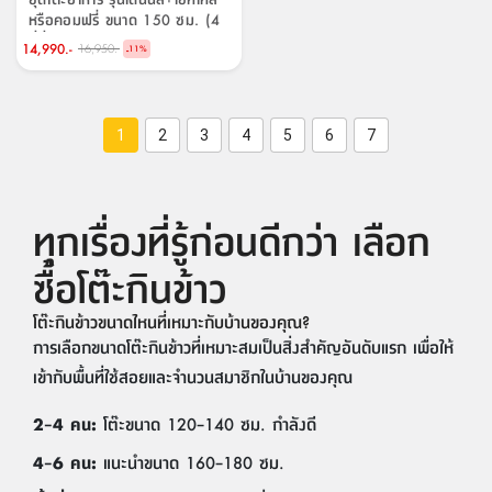
หรือคอมฟรี่ ขนาด 150 ซม. (4
ที่นั่ง) ราคาพิเศษ!
14,990.-
16,950.-
-
11
%
1
2
3
4
5
6
7
ทุกเรื่องที่รู้ก่อนดีกว่า เลือก
ซื้อโต๊ะกินข้าว
โต๊ะกินข้าวขนาดไหนที่เหมาะกับบ้านของคุณ?
การเลือกขนาดโต๊ะกินข้าวที่เหมาะสมเป็นสิ่งสำคัญอันดับแรก เพื่อให้
เข้ากับพื้นที่ใช้สอยและจำนวนสมาชิกในบ้านของคุณ
2–4 คน:
โต๊ะขนาด 120–140 ซม. กำลังดี
4–6 คน:
แนะนำขนาด 160–180 ซม.