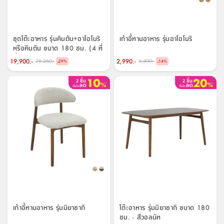
อุปกรณ์
วาง
อาบ
อเนกประสงค์
น้ำ
ชุดโต๊ะอาหาร รุ่นคินตัน+อาโอโมริ
เก้าอี้ทานอาหาร รุ่นอาโอโมริ
หรือคินตัน ขนาด 180 ซม. (4 ที่
ถาด
นั่ง) ราคาพิเศษ!
19,900.-
2,990.-
28,260.-
3,490.-
วาง
-
-
29
%
14
%
ที่
วาง
ของ
อเนกประสงค์
ถัง
น้ำ
เก้าอี้ทานอาหาร รุ่นมิยาซากิ
โต๊ะอาหาร รุ่นมิยาซากิ ขนาด 180
ซม. - สีวอลนัท