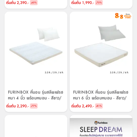
สตี
เบจ
ใส่
สไลด์
น้ำ
เริ่มต้น
2,390.-
เริ่มต้น
1,990.-
-
-
60
%
75
%
ออฟฟิศ
ลิ้น
เฟ่น&ส
รองเท้า
รุ่น
เก้าอี้
ชัก
เต
อุปกรณ์
วา
สตูล
สำนักงาน
ตะกร้า
ตัส
ภายใน
โน่
อเนกประสงค์
ห้องน้ำ
ตู้
ชุด
ลิ้น
กล่อง
ผ้า
ห้อง
ชัก
อเนกประสงค์
ขนหนู
นอน
และ
รุ่น
ตู้
ชุด
เมล
ลิ้น
คลุม
เบิร์น
ชัก
อาบ
อเนกประสงค์
น้ำ
FURINBOX ที่นอน รุ่นสลีพเฟรช
FURINBOX ที่นอน รุ่นสลีพเฟรช
หนา 4 นิ้ว พร้อมหมอน - สีขาว/
หนา 6 นิ้ว พร้อมหมอน - สีขาว/
ชั้น
อุปกรณ์
เบจ
เบจ
เริ่มต้น
2,290.-
เริ่มต้น
2,490.-
-
-
77
%
81
%
วาง
อาบ
อเนกประสงค์
น้ำ
ถาด
วาง