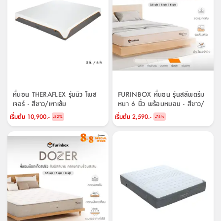
ที่
วาง
ของ
อเนกประสงค์
ถัง
น้ำ
ที่นอน THERAFLEX รุ่นนิว โพส
FURINBOX ที่นอน รุ่นสลีพดรีม
เจอร์ - สีขาว/เทาเข้ม
หนา 6 นิ้ว พร้อมหมอน - สีขาว/
เบจ
เริ่มต้น
10,900.-
เริ่มต้น
2,590.-
-
-
82
%
76
%