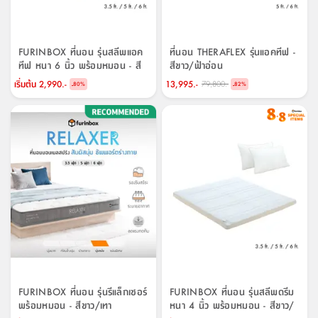
จบ
ฟุต
รูป
เม็ด
จัด
อุปกรณ์
ตกแต่ง
เครื่อง
โคม
อุปกรณ์
ตะกร้า
อาหาร
ของ
รุ่น
โมริ
โน่
ครัว
แป้ง
วาง
และ
นั่ง
อุปกรณ์
ใน
ตู้
โฟม
แต่ง
ถัง
ทำความ
โซฟา
สวน
ครัว
ไฟ
จัด
ผ้า
ใน
เพ
ซี
เล่น
และ
ปลอก
รูป
ซัก
ซี
สูง
สวน
ขยะ
สะอาด
ภาชนะ
ชุด
รุ่น
ระย้า
เก็บ
ห้องน้ำ
นเน่
รีส์
โต๊ะ
อุปกรณ์
อบ
ตู้
ผ้า
ปั้น
อุปกรณ์
โคม
FURINBOX ที่นอน รุ่นสลีพแอค
ที่นอน THERAFLEX รุ่นแอคทีฟ -
รีส์
เก้าอี้
แบบ
จัด
ห้อง
จิ
สำหรับ
ข้าง
ห้อง
ทีฟ หนา 6 นิ้ว พร้อมหมอน - สี
สีขาว/ฟ้าอ่อน
การ
รีด
แขวน
ตู้
นวม
ตกแต่ง
ราง
อุปกรณ์
ไฟ
พับ
หลอด
ใช้
เก็บ
กระจก
วา
นอน
นนี่
สำนักงาน
ขาว/เบจ
เตียง
เก็บ
เดิน
และ
ติด
เตี้ย
และ
ม่าน
ตกแต่ง
ห้อง
เริ่มต้น
2,990.-
13,995.-
79,800.-
-
-
ไฟ
เท้า
อาหาร
ตั้ง
ซาบิ
รุ่น
80
%
82
%
ของ
ที่
เครื่อง
ทาง
หลอด
นอน
โต๊ะ
ผนัง
อุปกรณ์
พื้นที่
โซฟา
และ
กล่อง
เหยียบ
พื้น
ซี
ซี
ตู้
รอง
เบาะ
มือ
ไฟ
พับ
ตกแต่ง
ใน
อุปกรณ์
รุ่น
อุปกรณ์
ทิช
และ
รีส์
รีน
บริเวณ
ช่าง
ตู้
สำหรับ
นอน
รอง
ห้อง
สินค้า
สวน
ใน
โด
ชู่
กระจก
นอก
และ
นั่ง
ไซด์
ใช้
แจกัน
นั่ง
แนะนำ
ครัว
ชุด
มิ
ติด
บ้าน
ที่นอน
อุปกรณ์
เล่น
บอร์ด
ใน
พรม
ที่
ห้อง
เน็ก
ผนัง
และ
ปิคนิค
อุปกรณ์
ปรับปรุง
ครัว
ดัก
เก็บ
นอน
สวน
โต๊ะ
ตกแต่ง
ออกแบบ
บ้าน
และ
ฝุ่น
โซฟา
เครื่อง
ฝักบัว
รุ่น
ภาษา
ตู้
กลาง
ผนัง
ห้อง
รุ่น
สำอาง
/
เมล
บิล
เสื้อผ้า
อาหาร
เคียร่
และ
สาย
ตัน
โต๊ะ
เครื่อง
ต์
ใน
ไทย
Eng
า
เครื่อง
ฉีด
อิน
คอนโซล
หอม
แบบ
ตู้
ตู้
ประดับ
ชำระ
เฟอร์นิเจอร์
คุณ
สำนักงาน
โซฟา
เสื้อผ้า
/
FURINBOX ที่นอน รุ่นรีแล็กเซอร์
FURINBOX ที่นอน รุ่นสลีพดรีม
โต๊ะ
พรม
รุ่น
กล่อง
บาน
พร้อมหมอน - สีขาว/เทา
หนา 4 นิ้ว พร้อมหมอน - สีขาว/
ก๊อก
ข้าง
ตู้
โฮม