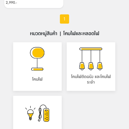
สตี
ใส่
สไลด์
น้ำ
2,990.-
ออฟฟิศ
ลิ้น
เฟ่น&ส
รองเท้า
รุ่น
เก้าอี้
ชัก
เต
อุปกรณ์
วา
สตูล
1
สำนักงาน
ตะกร้า
ตัส
ภายใน
โน่
อเนกประสงค์
ห้องน้ำ
ตู้
หมวดหมู่สินค้า | โคมไฟและหลอดไฟ
ชุด
ลิ้น
กล่อง
ผ้า
ห้อง
ชัก
อเนกประสงค์
ขนหนู
นอน
และ
รุ่น
ตู้
ชุด
เมล
ลิ้น
คลุม
เบิร์น
ชัก
อาบ
โคมไฟติดผนัง และโคมไฟ
โคมไฟ
อเนกประสงค์
ระย้า
น้ำ
ชั้น
อุปกรณ์
วาง
อาบ
อเนกประสงค์
น้ำ
ถาด
วาง