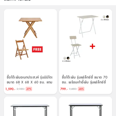
จบ
ฟุต
รูป
เม็ด
จัด
อุปกรณ์
ตกแต่ง
เครื่อง
โคม
อุปกรณ์
ตะกร้า
อาหาร
ของ
รุ่น
โมริ
โน่
ครัว
แป้ง
วาง
และ
นั่ง
อุปกรณ์
ใน
ตู้
โฟม
แต่ง
ถัง
ทำความ
โซฟา
สวน
ครัว
ไฟ
จัด
ผ้า
ใน
เพ
ซี
เล่น
และ
ปลอก
รูป
ซัก
ซี
สูง
สวน
ขยะ
สะอาด
ภาชนะ
ชุด
รุ่น
ระย้า
เก็บ
ห้องน้ำ
นเน่
รีส์
โต๊ะ
อุปกรณ์
อบ
ตู้
ผ้า
ปั้น
อุปกรณ์
โคม
รีส์
เก้าอี้
แบบ
จัด
ห้อง
จิ
สำหรับ
ข้าง
ห้อง
การ
รีด
แขวน
ตู้
นวม
ตกแต่ง
ราง
อุปกรณ์
ไฟ
พับ
หลอด
ใช้
เก็บ
กระจก
วา
นอน
นนี่
สำนักงาน
เตียง
เก็บ
เดิน
และ
ติด
เตี้ย
และ
ม่าน
ตกแต่ง
ห้อง
ไฟ
เท้า
อาหาร
ตั้ง
ซาบิ
รุ่น
ของ
ที่
เครื่อง
ทาง
หลอด
นอน
โต๊ะ
ผนัง
อุปกรณ์
พื้นที่
โซฟา
และ
กล่อง
เหยียบ
พื้น
ซี
ซี
ตู้
รอง
เบาะ
มือ
ไฟ
พับ
ตกแต่ง
ใน
อุปกรณ์
รุ่น
อุปกรณ์
ทิช
และ
รีส์
รีน
บริเวณ
ช่าง
ตู้
สำหรับ
นอน
รอง
ห้อง
สินค้า
สวน
ใน
โด
ชู่
กระจก
นอก
และ
นั่ง
ไซด์
ใช้
แจกัน
นั่ง
แนะนำ
ครัว
ชุด
มิ
ติด
บ้าน
ที่นอน
อุปกรณ์
เล่น
บอร์ด
ใน
พรม
ที่
ห้อง
เน็ก
ผนัง
และ
ปิคนิค
อุปกรณ์
ปรับปรุง
ครัว
ดัก
เก็บ
นอน
สวน
โต๊ะ
ตกแต่ง
ออกแบบ
บ้าน
และ
ฝุ่น
โซฟา
เครื่อง
ฝักบัว
รุ่น
ซื้อโต๊ะพับอเนกประสงค์ รุ่นมินิโตะ
ซื้อโต๊ะพับ รุ่นเฟล็กซ์ซี่ ขนาด 70
ภาษา
ตู้
กลาง
ผนัง
ห้อง
รุ่น
สำอาง
/
เมล
ขนาด 68 X 68 X 60 ซม. แถม
ซม. พร้อมเก้าอี้พับ รุ่นเฟล็กซ์ซี่
บิล
เสื้อผ้า
อาหาร
เคียร่
และ
สาย
ตัน
ฟรี! เก้าอี้พับได้ รุ่นมินิโตะ ขนาด
ราคาพิเศษ!
1,590.-
799.-
2,185.-
1,480.-
-
-
27
%
46
%
โต๊ะ
เครื่อง
ต์
ใน
ไทย
Eng
38 X 40 X 72 ซม.
า
เครื่อง
ฉีด
อิน
คอนโซล
หอม
แบบ
ตู้
ตู้
ประดับ
ชำระ
เฟอร์นิเจอร์
คุณ
สำนักงาน
โซฟา
เสื้อผ้า
/
โต๊ะ
พรม
รุ่น
กล่อง
บาน
ก๊อก
ข้าง
ตู้
โฮม