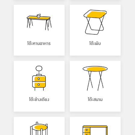
โต๊ะทานอาหาร
โต๊ะพับ
โต๊ะข้างเตียง
โต๊ะสนาม