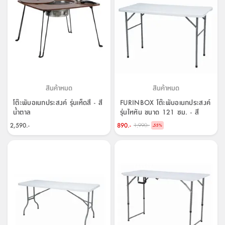
สินค้าหมด
สินค้าหมด
โต๊ะพับอเนกประสงค์ รุ่นเท็ดสึ - สี
FURINBOX โต๊ะพับอเนกประสงค์
น้ำตาล
รุ่นไททัน ขนาด 121 ซม. - สี
ขาว/เทา
2,590.-
890.-
1,990.-
-
55
%