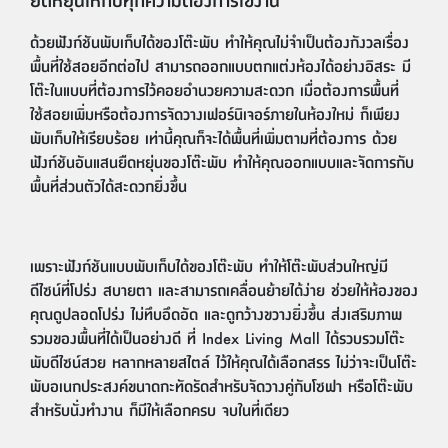
ด้วยฟังก์ชันพับเก็บได้ของโต๊ะพับ ทำให้คุณไม่จำเป็นต้องกังวลเรื่อง
พื้นที่ใช้สอยอีกต่อไป สามารถออกแบบตกแต่งห้องได้อย่างอิสระ มี
โต๊ะในแบบที่ต้องการไว้คอยอำนวยความสะดวก เมื่อต้องการพื้นที่
ใช้สอยเพิ่มหรือต้องการจัดวางเฟอร์นิเจอร์ภายในห้องใหม่ ก็เพียง
พับเก็บให้เรียบร้อย เท่านี้คุณก็จะได้พื้นที่เพิ่มตามที่ต้องการ ด้วย
ฟังก์ชันอันแสนยืดหยุ่นของโต๊ะพับ ทำให้คุณออกแบบและจัดการกับ
พื้นที่ส่วนตัวได้สะดวกยิ่งขึ้น
เพราะฟังก์ชันแบบพับเก็บได้ของโต๊ะพับ ทำให้โต๊ะพับส่วนใหญ่มี
ดีไซน์ที่โปร่ง สบายตา และสามารถเคลื่อนย้ายได้ง่าย ช่วยให้ห้องของ
คุณดูปลอดโปร่ง ไม่ทึบอึดอัด และดูกว้างขวางยิ่งขึ้น ส่งเสริมภาพ
รวมของพื้นที่ได้เป็นอย่างดี ที่ Index Living Mall ได้รวบรวมโต๊ะ
พับดีไซน์สวย หลากหลายสไตล์ ไว้ให้คุณได้เลือกสรร ไม่ว่าจะเป็นโต๊ะ
พับอเนกประสงค์ขนาดกะทัดรัดสำหรับจัดวางคู่กับโซฟา หรือโต๊ะพับ
สำหรับนั่งทำงาน ก็มีให้เลือกครบ จบในที่เดียว