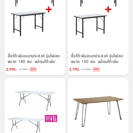
สตี
ใส่
สไลด์
น้ำ
ออฟฟิศ
ลิ้น
เฟ่น&ส
รองเท้า
รุ่น
เก้าอี้
ชัก
เต
อุปกรณ์
วา
สตูล
สำนักงาน
ตะกร้า
ตัส
ภายใน
โน่
อเนกประสงค์
ห้องน้ำ
ตู้
ชุด
ลิ้น
กล่อง
ผ้า
ห้อง
ชัก
อเนกประสงค์
ขนหนู
นอน
ซื้อโต๊ะพับอเนกประสงค์ รุ่นโฟลด
ซื้อโต๊ะพับอเนกประสงค์ รุ่นโฟลด
และ
รุ่น
ขนาด 180 ซม. พร้อมโต๊ะพับ
ขนาด 150 ซม. พร้อมโต๊ะพับ
ตู้
ชุด
เมล
อเนกประสงค์ รุ่นโฟลด ขนาด
อเนกประสงค์ รุ่นโฟลด ขนาด
2,990.-
2,790.-
ลิ้น
4,780.-
4,580.-
-
-
37
%
39
%
คลุม
เบิร์น
120 ซม. ราคาพิเศษ!
120 ซม. ราคาพิเศษ!
ชัก
อาบ
อเนกประสงค์
น้ำ
ชั้น
อุปกรณ์
วาง
อาบ
อเนกประสงค์
น้ำ
ถาด
วาง