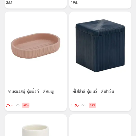
สตี
ใส่
สไลด์
น้ำ
355.-
195.-
ออฟฟิศ
ลิ้น
เฟ่น&ส
รองเท้า
รุ่น
เก้าอี้
ชัก
เต
อุปกรณ์
วา
สตูล
สำนักงาน
ตะกร้า
ตัส
ภายใน
โน่
อเนกประสงค์
ห้องน้ำ
ตู้
ชุด
ลิ้น
กล่อง
ผ้า
ห้อง
ชัก
อเนกประสงค์
ขนหนู
นอน
และ
รุ่น
ตู้
ชุด
เมล
ลิ้น
คลุม
เบิร์น
ชัก
อาบ
อเนกประสงค์
น้ำ
จานรองสบู่ รุ่นพิ้งกี้ - สีชมพู
ที่ใส่สำลี รุ่นเนวี่ - สีฟ้าเข้ม
ชั้น
อุปกรณ์
79.-
119.-
195.-
295.-
-
-
59
%
59
%
วาง
อาบ
อเนกประสงค์
น้ำ
ถาด
วาง