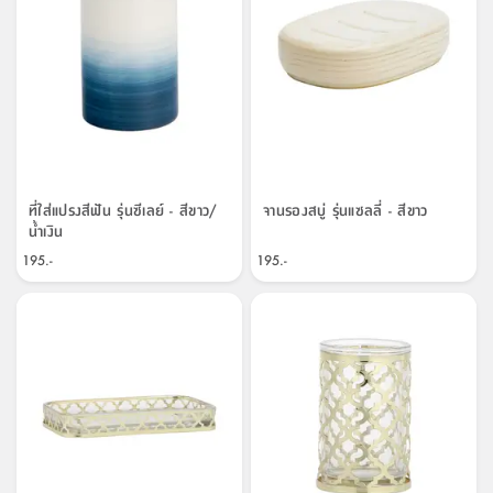
ที่
วาง
ของ
อเนกประสงค์
ถัง
น้ำ
ที่ใส่แปรงสีฟัน รุ่นซีเลย์ - สีขาว/
จานรองสบู่ รุ่นแซลลี่ - สีขาว
น้ำเงิน
195.-
195.-