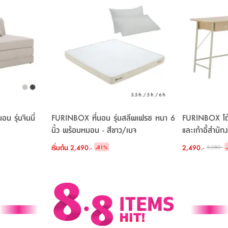
 รุ่นจินนี่
FURINBOX ที่นอน รุ่นสลีพเฟรช หนา 6
FURINBOX โต
นิ้ว พร้อมหมอน - สีขาว/เบจ
และเก้าอี้สำนักง
น้ำตาล/ดำ
เริ่มต้น
2,490.-
-
2,490.-
-
5,080.-
81
%