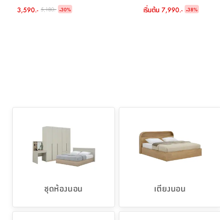
พนักพิงกลาง รุ่นซากุ
3,590.-
-
เริ่มต้น
7,990.-
-
5,180.-
30
%
38
%
ชุดห้องนอน
เตียงนอน