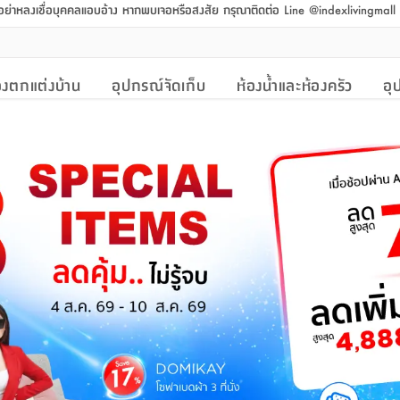
 อย่าหลงเชื่อบุคคลแอบอ้าง หากพบเจอหรือสงสัย กรุณาติดต่อ Line @indexlivingmal
งตกแต่งบ้าน
อุปกรณ์จัดเก็บ
ห้องน้ำและห้องครัว
อุ