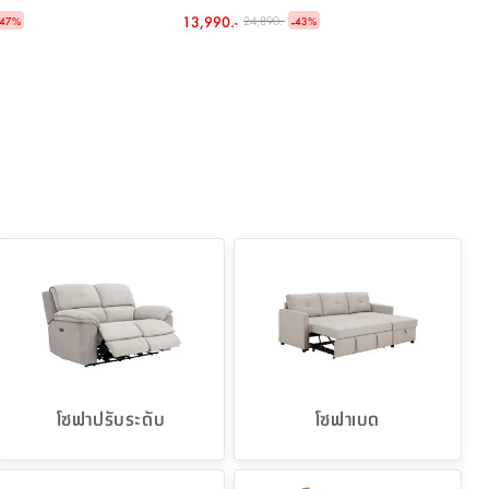
่นเมลตัน ขนาด 80 X 40 X
หรือโซฟาหนังเทียมปรับระดับ 1 ที่นั่ง รุ่นลิ
13,990.-
-
24,890.-
47
%
43
%
ตา ราคาพิเศษ!
โซฟาปรับระดับ
โซฟาเบด