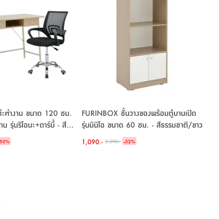
๊ะทำงาน ขนาด 120 ซม.
FURINBOX ชั้นวางของพร้อมตู้บานเปิด
าน รุ่นริโอนะ+ดาร์บี้ - สี
รุ่นมินิโอ ขนาด 60 ซม. - สีธรรมชาติ/ขาว
1,090.-
-
2,290.-
50
%
52
%