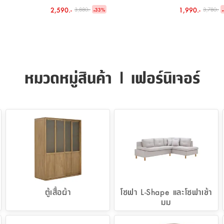
เซลล่า
ของ 4 ชั้น รุ
2,590.-
-
1,990.-
-
3,880.-
3,780.-
33
%
152 ซม.
หมวดหมู่สินค้า | เฟอร์นิเจอร์
ตู้เสื้อผ้า
โซฟา L-Shape และโซฟาเข้า
มุม