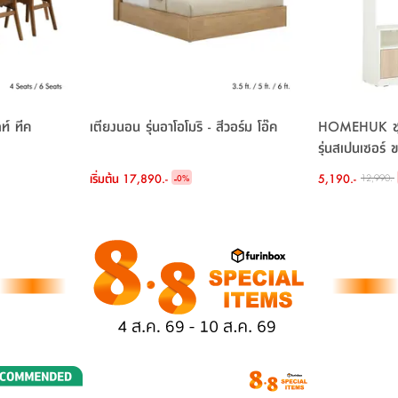
ลท์ ทีค
เตียงนอน รุ่นอาโอโมริ - สีวอร์ม โอ๊ค
HOMEHUK ชุดโ
รุ่นสเปนเซอร์
เลอบาน่า โอ๊ค
เริ่มต้น
17,890.-
-
5,190.-
12,990.-
0
%