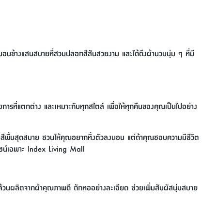
มอนข้างแสนสบายที่สวมปลอกสีสันสวยงาม และได้ดึงผ้านวมนุ่ม ๆ ที่มี
รที่แตกต่าง และเหมาะกับทุกสไตล์ เพื่อให้ทุกคืนของคุณเป็นไปอย่าง
โทนสีพื้นสุดสบาย ชวนให้คุณอยากทิ้งตัวลงนอน แต่ถ้าคุณชอบความมีชีวิต
่ดีไซน์เฉพาะ Index Living Mall
ล้วนผลิตจากผ้าคุณภาพดี ถักทออย่างละเอียด ช่วยเพิ่มสัมผัสนุ่มสบาย