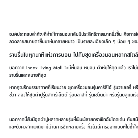
องค์ประกอบสำคัญที่ทำให้การนอนหลับมีประสิทธิภาพมากยิ่งขึ้น คือการ
ลวดลายสบายตาขึ้นมาห่มคลายหนาว เป็นรายละเอียดเล็ก ๆ น้อย ๆ ของชุดเ
ราบรื่นในทุกนาทีแห่งการนอน ไปกับชุดเครื่องนอนหลากสไตล์
นอกจาก Index Living Mall จะมีที่นอน หมอน ผ้าห่มให้คุณแล้ว เราไม
ราบรื่นและสบายที่สุด
หากคุณรักบรรยากาศที่เรียบง่าย ชุดเครื่องนอนรุ่นคาร์ลิโอ้ รุ่นวาเลอร
ชีวา ลองให้ชุดผ้าปูรุ่นสการ์เล็ตต์ รุ่นบลาสกี้ รุ่นเซวันน่า หรือรุ่นบล
นอกจากนี้ยังมีชุด
ผ้าปู
หลากหลายรุ่นที่พิมพ์ลายกราฟิกอันโดดเด่น ทันสม
และยังคงสภาพเดิมแม้ผ่านการซักหลายครั้ง ทั้งยังมีการออกแบบที่ไม่ซ้