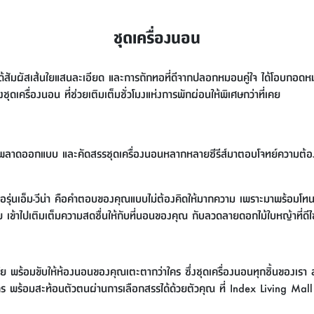
ชุดเครื่องนอน
ได้สัมผัสเส้นใยแสนละเอียด และการถักทอที่ดีจากปลอกหมอนคู่ใจ ได้โอบกอดห
ครื่องนอน ที่ช่วยเติมเต็มชั่วโมงแห่งการพักผ่อนให้พิเศษกว่าที่เคย
่พลาดออกแบบ และคัดสรรชุดเครื่องนอนหลากหลายซีรีส์มาตอบโจทย์ความต้องกา
ี่ หรือรุ่นเอ็ม-วีน่า คือคำตอบของคุณแบบไม่ต้องคิดให้มากความ เพราะมาพร้อม
ูมมิเรีย เข้าไปเติมเต็มความสดชื่นให้กับที่นอนของคุณ กับลวดลายดอกไม้ใบหญ้าที
ัย พร้อมขับให้ห้องนอนของคุณเตะตากว่าใคร ซึ่งชุดเครื่องนอนทุกชิ้นของเรา 
ำใคร พร้อมสะท้อนตัวตนผ่านการเลือกสรรได้ด้วยตัวคุณ ที่ Index Living Mall