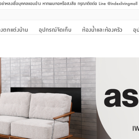
 อย่าหลงเชื่อบุคคลแอบอ้าง หากพบเจอหรือสงสัย กรุณาติดต่อ Line @indexlivingmal
งตกแต่งบ้าน
อุปกรณ์จัดเก็บ
ห้องน้ำและห้องครัว
อุ