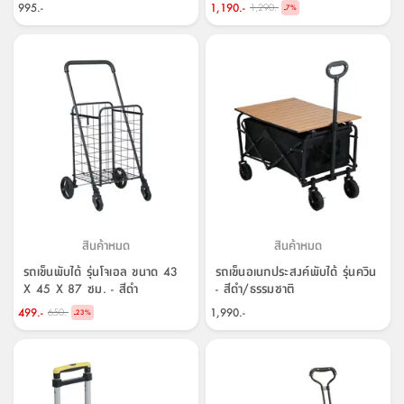
สตี
ใส่
สไลด์
น้ำ
995.-
1,190.-
1,290.-
-
7
%
ออฟฟิศ
ลิ้น
เฟ่น&ส
รองเท้า
รุ่น
เก้าอี้
ชัก
เต
อุปกรณ์
วา
สตูล
สำนักงาน
ตะกร้า
ตัส
ภายใน
โน่
อเนกประสงค์
ห้องน้ำ
ตู้
ชุด
ลิ้น
กล่อง
ผ้า
ห้อง
ชัก
อเนกประสงค์
ขนหนู
นอน
และ
รุ่น
ตู้
ชุด
เมล
ลิ้น
คลุม
เบิร์น
ชัก
อาบ
สินค้าหมด
สินค้าหมด
อเนกประสงค์
น้ำ
รถเข็นพับได้ รุ่นโจเอล ขนาด 43
รถเข็นอเนกประสงค์พับได้ รุ่นควิน
X 45 X 87 ซม. - สีดำ
- สีดำ/ธรรมชาติ
ชั้น
อุปกรณ์
499.-
1,990.-
650.-
-
23
%
วาง
อาบ
อเนกประสงค์
น้ำ
ถาด
วาง