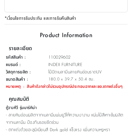
ที่
วาง
*เงื่อนไขการรับประกัน และการรับคืนสินค้า
ของ
อเนกประสงค์
Product Information
ถัง
รายละเอียด
น้ำ
รหัสสินค้า
:
110029602
แบรนด์
:
INDEX FURNITURE
วัสดุการผลิต
:
ไม้ปิดเมลามีนลายหินอ่อนราดUV
ขนาดสินค้า
:
180.0 x 39.7 x 50.4 ซม.
หมายเหตุ
:
สินค้าดังกล่าวไม่รวมอุปกรณ์ประกอบฉากและของตกแต่งอื่นๆ
คุณสมบัติ
ตู้วางทีวี รุ่นมาร์คิน่า
- ลายหินอ่อนผลิตจากเมลามีนพ่นยูวีให้ความเงางาม แผ่นไม้สีเทาเข้มผลิต
จากเมลามีน ป้องกันรอยขีดข่วน
- ตกแต่งด้วยอะลูมิเนียมสี Dark gold แข็งแรง เพิ่มความหรูหรา