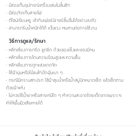
- มีช่องเก็บอุปกรณ์เครื่องเล่นในลิ้นชัก
- มีช่องจัดเก็บสายไฟ
- ดีไซน์เรียบหรู เข้ากับเฟอร์นิเจอร์ชิ้นอื่นได้อย่างลงตัว
- สามารถรับน้ำหนักได้ดี แข็งแรง ทนทานต่อการใช้งาน
วิธีการดูแล/รักษา
- หลีกเลี่ยงการกรีด ขูดขีด ด้วยของแข็งและของมีคม
- หลีกเลี่ยงการโดนความร้อนสูงและความชื้น
- หลีกเลี่ยงการถูกแสงแดดจัด
- ใช้ผ้านุ่มหรือไม้ขนไก่ปัดฝุ่นเบา ๆ
- กรณีมีคราบสกปรก ใช้ผ้าชุบน้ำหรือน้ำสบู่บิดหมาดเช็ด แล้วเช็ดตาม
ด้วยผ้าแห้ง
- ไม่ควรใช้น้ำยาหรือสารเคมีใด ๆ ทำความสะอาดโดยเด็ดขาดเพราะจะ
ทำให้พื้นผิวเสียหายได้