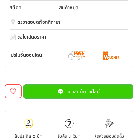
สตี
ใส่
สไลด์
น้ำ
ออฟฟิศ
ลิ้น
สต๊อก
สินค้าหมด
เฟ่น&ส
รองเท้า
รุ่น
เก้าอี้
ชัก
เต
อุปกรณ์
วา
สตูล
สำนักงาน
ตรวจสอบสต๊อกที่สาขา
ตะกร้า
ตัส
ภายใน
โน่
อเนกประสงค์
ห้องน้ำ
ตู้
ขอใบเสนอราคา
ชุด
ลิ้น
กล่อง
ผ้า
ห้อง
ชัก
อเนกประสงค์
ขนหนู
นอน
โปรโมชั่นออนไลน์
และ
รุ่น
ตู้
ชุด
เมล
ลิ้น
คลุม
เบิร์น
ชัก
อาบ
อเนกประสงค์
น้ำ
จองสินค้าผ่านไลน์
ชั้น
อุปกรณ์
วาง
อาบ
อเนกประสงค์
น้ำ
ถาด
รับประกัน 2 ปี*
รับคืน 7 วัน*
จัดส่งพร้อมติดตั้ง
วาง