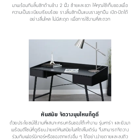
มาพร้อมกับลิ้นชักด้านข้าง 2 ฝั่ง ซ้ายและขวา ให้คุณใช้เก็บของเพื่อ
ความเป็นระเบียบเรียบร้อย รางลิ้นชักเป็นแบบรางลูกปืน เปิด-ปิดได้
อย่างลื่นไหล ไม่มีสะดุด เพื่อการใช้งานที่สะดวก
ทันสมัย จัดวางมุมไหนก็ดูดี
ด้วยประโยชน์ใช้งานที่แสนจะครบครันของโต๊ะทำงาน รุ่นทาร่า และยังมา
พร้อมดีไซน์ที่ดูเรียบง่ายแต่ทันสมัยในสไตล์โมเดิร์น จึงสามารถจัดวาง
ร่วมกับเฟอร์นิเจอร์หรือของตกแต่งอื่น ๆ ได้อย่างง่ายดายและลงตัว