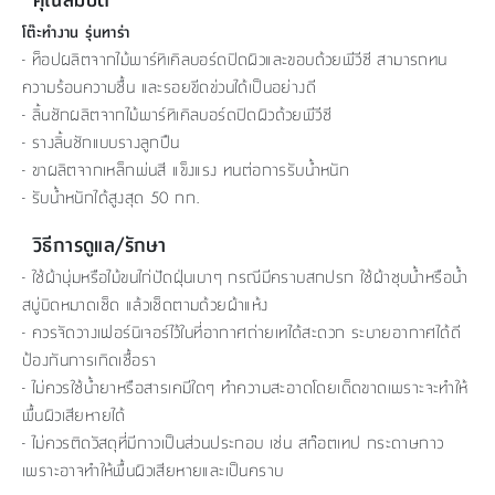
โต๊ะทำงาน รุ่นทาร่า
- ท็อปผลิตจากไม้พาร์ทิเคิลบอร์ดปิดผิวและขอบด้วยพีวีซี สามารถทน
ความร้อนความชื้น และรอยขีดข่วนได้เป็นอย่างดี
- ลิ้นชักผลิตจากไม้พาร์ทิเคิลบอร์ดปิดผิวด้วยพีวีซี
- รางลิ้นชักแบบรางลูกปืน
- ขาผลิตจากเหล็กพ่นสี แข็งแรง ทนต่อการรับน้ำหนัก
- รับน้ำหนักได้สูงสุด 50 กก.
วิธีการดูแล/รักษา
- ใช้ผ้านุ่มหรือไม้ขนไก่ปัดฝุ่นเบาๆ กรณีมีคราบสกปรก ใช้ผ้าชุบน้ำหรือน้ำ
สบู่บิดหมาดเช็ด แล้วเช็ดตามด้วยผ้าแห้ง
- ควรจัดวางเฟอร์นิเจอร์ไว้ในที่อากาศถ่ายเทได้สะดวก ระบายอากาศได้ดี
ป้องกันการเกิดเชื้อรา
- ไม่ควรใช้น้ำยาหรือสารเคมีใดๆ ทำความสะอาดโดยเด็ดขาดเพราะจะทำให้
พื้นผิวเสียหายได้
- ไม่ควรติดวัสดุที่มีกาวเป็นส่วนประกอบ เช่น สก๊อตเทป กระดาษกาว
เพราะอาจทำให้พื้นผิวเสียหายและเป็นคราบ