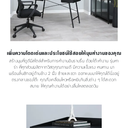
เพิ่มความโดดเด่นและประโยชน์ใช้สอยให้มุมทำงานของคุณ
สร้างมุมที่ดูดีมีสไตล์สำหรับการทำงานอันราบรื่น ด้วยโต๊ะทำงาน รุ่นทา
ร่า ที่ทุกส่วนผลิตจากวัสดุคุณภาพดี มีความแข็งแรง ทนทาน มา
พร้อมลิ้นชักอยู่ด้านข้าง 2 ฝั่ง ซ้ายและขวา ออกแบบมาให้คุณได้นั่งอยู่
ตรงกลางของโต๊ะ คุณจึงเคลื่อนไหวหรือหยิบจับสิ่งต่าง ๆ ได้สะดวก
สบาย ให้คุณทำงานได้อย่างลื่นไหลตลอดวัน