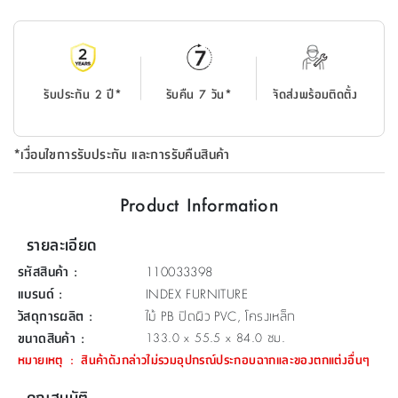
ที่
วาง
ของ
อเนกประสงค์
รับประกัน 2 ปี*
รับคืน 7 วัน*
จัดส่งพร้อมติดตั้ง
ถัง
น้ำ
*เงื่อนไขการรับประกัน และการรับคืนสินค้า
Product Information
รายละเอียด
รหัสสินค้า
:
110033398
แบรนด์
:
INDEX FURNITURE
วัสดุการผลิต
:
ไม้ PB ปิดผิว PVC, โครงเหล็ก
ขนาดสินค้า
:
133.0 x 55.5 x 84.0 ซม.
หมายเหตุ
:
สินค้าดังกล่าวไม่รวมอุปกรณ์ประกอบฉากและของตกแต่งอื่นๆ
คุณสมบัติ