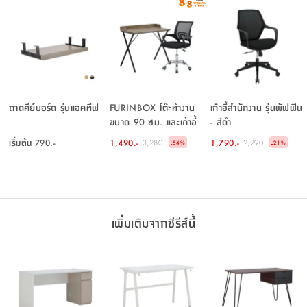
ถาดคีย์บอร์ด รุ่นแอคทีฟ
FURINBOX โต๊ะทำงาน
เก้าอี้สำนักงาน รุ่นพัฟฟิน
ขนาด 90 ซม. และเก้าอี้
- สีดำ
สำนักงาน รุ่นสมาร์ท+ดาร์
เริ่มต้น
790.-
1,490.-
1,790.-
3,280.-
2,290.-
-
-
54
%
21
%
บี้ - สีธรรมชาติ/ดำ
เพิ่มเติมจากซีรีส์นี้