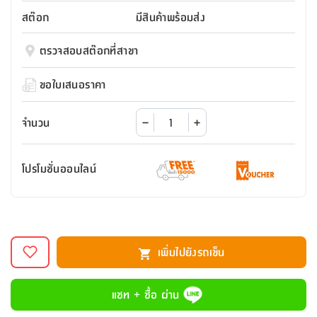
สตี
ใส่
สไลด์
น้ำ
ออฟฟิศ
ลิ้น
สต๊อก
มีสินค้าพร้อมส่ง
เฟ่น&ส
รองเท้า
รุ่น
เก้าอี้
ชัก
เต
อุปกรณ์
วา
สตูล
สำนักงาน
ตรวจสอบสต๊อกที่สาขา
ตะกร้า
ตัส
ภายใน
โน่
อเนกประสงค์
ห้องน้ำ
ตู้
ขอใบเสนอราคา
ชุด
ลิ้น
กล่อง
ผ้า
ห้อง
ชัก
อเนกประสงค์
ขนหนู
นอน
จำนวน
และ
รุ่น
ตู้
ชุด
เมล
ลิ้น
โปรโมชั่นออนไลน์
คลุม
เบิร์น
ชัก
อาบ
อเนกประสงค์
น้ำ
ชั้น
อุปกรณ์
วาง
เพิ่มไปยังรถเข็น
อาบ
อเนกประสงค์
น้ำ
แชท + ซื้อ ผ่าน
ถาด
วาง