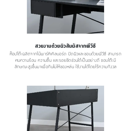
สวยงามด้วยผิวสัมผัสจากพีวีซี
ท็อปโต๊ะผลิตจากไม้พาร์ทิเคิลบอร์ด ปิดผิวและขอบด้วยพีวีซี สามารถ
ทนความร้อน ความชื้น และรอยขีดข่วนได้เป็นอย่างดี ขอบโต๊ะมี
ลักษณะสูงขึ้นมาเพื่อกันไม่ให้ของหล่น ใช้งานได้โดยไร้ความกังวล