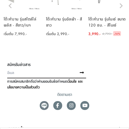
โต๊ะทำงาน รุ่นสไตล์โล่
โต๊ะทำงาน รุ่นอัลฟ่า - สี
โต๊ะทำงาน รุ่นโนเช่ ขนาด
พลัส - สีขาว/เบจ
ขาว
120 ซม. - สีโนเช่
แชมเปญ/ดำแอนทราไซต์
เริ่มต้น
7,990.-
เริ่มต้น
2,990.-
3,990.-
4,790.-
-
16
%
สมัครรับข่าวสาร
การสมัครสมาชิกถือว่าท่านยอมรับข้อกำหนด
เงื่อนไข และ
นโยบายความเป็นส่วนตัว
ติดตามเรา
ดูแลลูกค้า