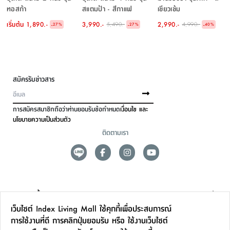
ทอสก้า
สแตมป้า - สีกาแฟ
เขียวเข้ม
เริ่มต้น
1,890.-
3,990.-
2,990.-
5,490.-
4,990.-
-
-
-
27
%
27
%
40
%
สมัครรับข่าวสาร
การสมัครสมาชิกถือว่าท่านยอมรับข้อกำหนด
เงื่อนไข และ
นโยบายความเป็นส่วนตัว
ติดตามเรา
ดูแลลูกค้า
เว็บไซต์ Index Living Mall ใช้คุกกี้เพื่อประสบการณ์
สาขาและการบริการ
การใช้งานที่ดี การคลิกปุ่มยอมรับ หรือ ใช้งานเว็บไซต์