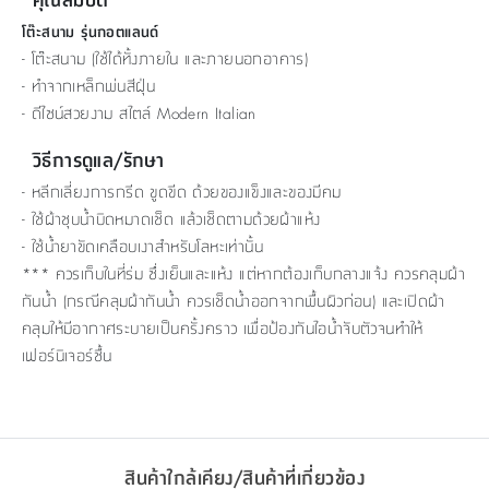
โต๊ะสนาม รุ่นกอตแลนด์
- โต๊ะสนาม (ใช้ได้ทั้งภายใน และภายนอกอาคาร)
- ทำจากเหล็กพ่นสีฝุ่น
- ดีไซน์สวยงาม สไตล์ Modern Italian
วิธีการดูแล/รักษา
- หลีกเลี่ยงการกรีด ขูดขีด ด้วยของแข็งและของมีคม
- ใช้ผ้าชุบน้ำบิดหมาดเช็ด แล้วเช็ดตามด้วยผ้าแห้ง
- ใช้น้ำยาขัดเคลือบเงาสำหรับโลหะเท่านั้น
*** ควรเก็บในที่ร่ม ซึ่งเย็นและแห้ง แต่หากต้องเก็บกลางแจ้ง ควรคลุมผ้า
กันน้ำ (กรณีคลุมผ้ากันน้ำ ควรเช็ดน้ำออกจากพื้นผิวก่อน) และเปิดผ้า
คลุมให้มีอากาศระบายเป็นครั้งคราว เพื่อป้องกันไอน้ำจับตัวจนทำให้
เฟอร์นิเจอร์ชื้น
สินค้าใกล้เคียง/สินค้าที่เกี่ยวข้อง