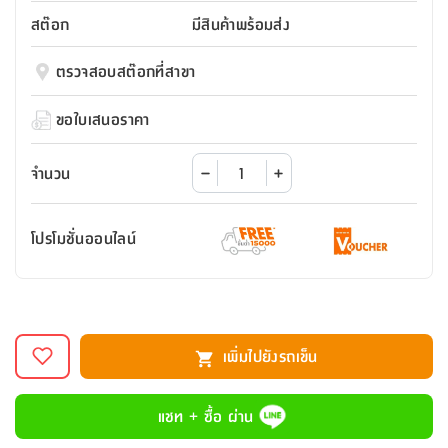
สตี
ใส่
สไลด์
น้ำ
ออฟฟิศ
ลิ้น
สต๊อก
มีสินค้าพร้อมส่ง
เฟ่น&ส
รองเท้า
รุ่น
เก้าอี้
ชัก
เต
อุปกรณ์
วา
สตูล
สำนักงาน
ตรวจสอบสต๊อกที่สาขา
ตะกร้า
ตัส
ภายใน
โน่
อเนกประสงค์
ห้องน้ำ
ตู้
ขอใบเสนอราคา
ชุด
ลิ้น
กล่อง
ผ้า
ห้อง
ชัก
อเนกประสงค์
ขนหนู
นอน
จำนวน
และ
รุ่น
ตู้
ชุด
เมล
ลิ้น
โปรโมชั่นออนไลน์
คลุม
เบิร์น
ชัก
อาบ
อเนกประสงค์
น้ำ
ชั้น
อุปกรณ์
วาง
เพิ่มไปยังรถเข็น
อาบ
อเนกประสงค์
น้ำ
แชท + ซื้อ ผ่าน
ถาด
วาง