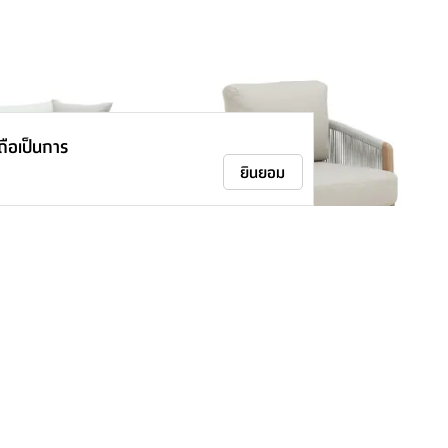
าถือเป็นการ
ยินยอม
่นั่ง รุ่นชวา - สีเทา
โซฟาสนาม 1 ที่นั่ง รุ่นมาจอร์กา - สี
ธรรมชาติ/เบจ
-
11,900.-
-
00.-
12,900.-
19
%
7
%