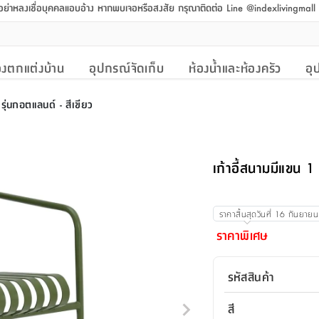
 อย่าหลงเชื่อบุคคลแอบอ้าง หากพบเจอหรือสงสัย กรุณาติดต่อ Line @indexlivingmal
งตกแต่งบ้าน
อุปกรณ์จัดเก็บ
ห้องน้ำและห้องครัว
อุ
ง รุ่นกอตแลนด์ - สีเขียว
เก้าอี้สนามมีแขน 1 ท
ราคาสิ้นสุดวันที่
16 กันยาย
ราคาพิเศษ
รหัสสินค้า
สี