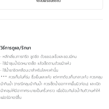
จัดส่งพร้อมติดตั้ง
วิธีการดูแล/รักษา
- หลีกเลี่ยงการกรีด ขูดขีด ด้วยของแข็งและของมีคม
- ใช้ผ้าชุบน้ำบิดหมาดเช็ด แล้วเช็ดตามด้วยผ้าแห้ง
- ใช้น้ำยาขัดเคลือบเงาสำหรับโลหะเท่านั้น
*** ควรเก็บในที่ร่ม ซึ่งเย็นและแห้ง แต่หากต้องเก็บกลางแจ้ง ควรคลุม
ผ้ากันน้ำ (กรณีคลุมผ้ากันน้ำ ควรเช็ดน้ำออกจากพื้นผิวก่อน) และเปิด
ผ้าคลุมให้มีอากาศระบายเป็นครั้งคราว เพื่อป้องกันไอน้ำจับตัวจนทำให้
เฟอร์นิเจอร์ชื้น