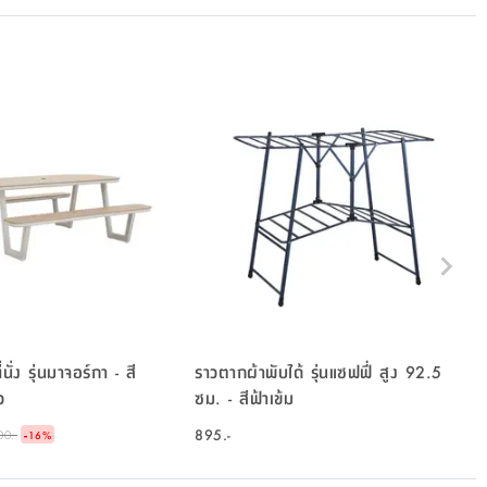
นั่ง รุ่นมาจอร์กา - สี
ราวตากผ้าพับได้ รุ่นแซฟฟี่ สูง 92.5
ว
ซม. - สีฟ้าเข้ม
-
895.-
00.-
16
%