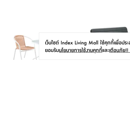
เว็บไซต์ Index Living Mall ใช้คุกกี้เพื่อปร
ยอมรับ
นโยบายการใช้งานคุกกี้
และ
เตือนภัย!!
ชุดโต๊ะสนาม 2 ที่นั่ง รุ่นทอสก้า
ม้านั่งชิงช้า รุ่นคิโค่ - สีเขีย
เริ่มต้น
1,890.-
-
2,990.-
-
4,990.-
27
%
40
%