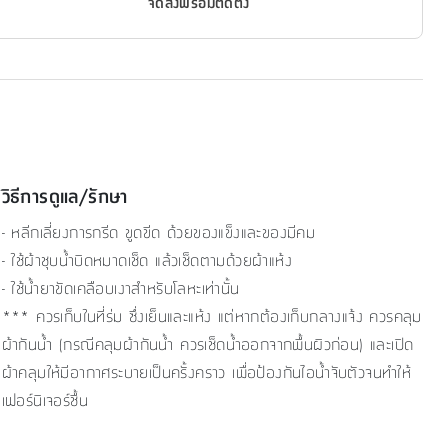
จัดส่งพร้อมติดตั้ง
วิธีการดูแล/รักษา
- หลีกเลี่ยงการกรีด ขูดขีด ด้วยของแข็งและของมีคม
- ใช้ผ้าชุบน้ำบิดหมาดเช็ด แล้วเช็ดตามด้วยผ้าแห้ง
- ใช้น้ำยาขัดเคลือบเงาสำหรับโลหะเท่านั้น
*** ควรเก็บในที่ร่ม ซึ่งเย็นและแห้ง แต่หากต้องเก็บกลางแจ้ง ควรคลุม
ผ้ากันน้ำ (กรณีคลุมผ้ากันน้ำ ควรเช็ดน้ำออกจากพื้นผิวก่อน) และเปิด
ผ้าคลุมให้มีอากาศระบายเป็นครั้งคราว เพื่อป้องกันไอน้ำจับตัวจนทำให้
เฟอร์นิเจอร์ชื้น