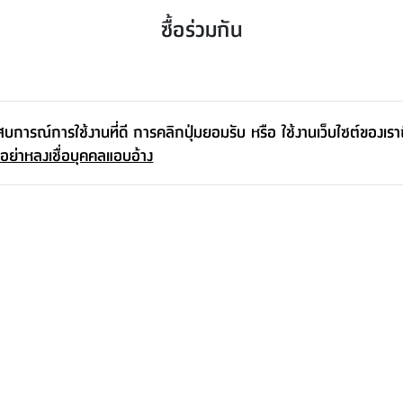
ซื้อร่วมกัน
ะสบการณ์การใช้งานที่ดี การคลิกปุ่มยอมรับ หรือ ใช้งานเว็บไซต์ของเร
 อย่าหลงเชื่อบุคคลแอบอ้าง
ชุดโต๊ะสนาม 4 ที่นั่ง รุ่นกอตแลนด์ - สีคา
ปูชิโน่
9,990.-
-
11,900.-
16
%