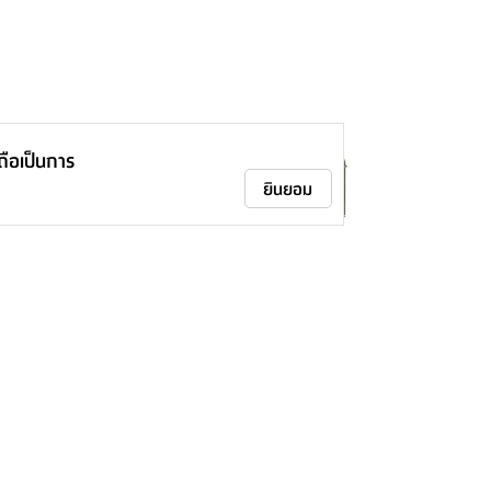
าถือเป็นการ
ยินยอม
ชุดโต๊ะสนาม 2 ที่นั่ง รุ่นกอตแลนด์ ขนาด
52.5 ซม. - สีเขียว
8,990.-
-
10,900.-
17
%