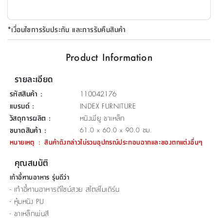
ที่
วาง
*เงื่อนไขการรับประกัน และการรับคืนสินค้า
ของ
อเนกประสงค์
Product Information
ถัง
รายละเอียด
น้ำ
รหัสสินค้า
:
110042176
แบรนด์
:
INDEX FURNITURE
วัสดุการผลิต
:
หนังพียู ขาเหล็ก
ขนาดสินค้า
:
61.0 x 60.0 x 90.0 ซม.
หมายเหตุ
:
สินค้าดังกล่าวไม่รวมอุปกรณ์ประกอบฉากและของตกแต่งอื่นๆ
คุณสมบัติ
เก้าอี้ทานอาหาร รุ่นดีว่า
- เก้าอี้ทานอาหารดีไซน์สวย สไตล์โมเดิร์น
- หุ้มหนัง PU
- ขาเหล็กพ่นสี