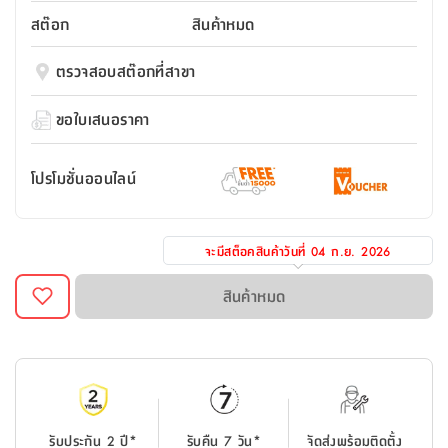
สตี
ใส่
สไลด์
น้ำ
ออฟฟิศ
ลิ้น
สต๊อก
สินค้าหมด
เฟ่น&ส
รองเท้า
รุ่น
เก้าอี้
ชัก
เต
อุปกรณ์
วา
สตูล
สำนักงาน
ตรวจสอบสต๊อกที่สาขา
ตะกร้า
ตัส
ภายใน
โน่
อเนกประสงค์
ห้องน้ำ
ตู้
ขอใบเสนอราคา
ชุด
ลิ้น
กล่อง
ผ้า
ห้อง
ชัก
อเนกประสงค์
ขนหนู
นอน
โปรโมชั่นออนไลน์
และ
รุ่น
ตู้
ชุด
เมล
ลิ้น
คลุม
เบิร์น
จะมีสต็อคสินค้าวันที่
04 ก.ย. 2026
ชัก
อาบ
อเนกประสงค์
น้ำ
สินค้าหมด
ชั้น
อุปกรณ์
วาง
อาบ
อเนกประสงค์
น้ำ
ถาด
รับประกัน 2 ปี*
รับคืน 7 วัน*
จัดส่งพร้อมติดตั้ง
วาง