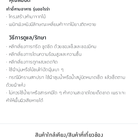
เก้าอี้ทานอาหาร รุ่นออโรร่า
- โครงสร้างทำมาจากไม้
- พนักพิงหนังมีลักษณะเหลี่ยมทำจากไม้ยางติดหวาย
วิธีการดูแล/รักษา
- หลีกเลี่ยงการกรีด ขูดขีด ด้วยของแข็งและของมีคม
- หลีกเลี่ยงการโดนความร้อนสูงและความชื้น
- หลีกเลี่ยงการถูกแสงแดดจัด
- ใช้ผ้านุ่มหรือไม้ขนไก่ปัดฝุ่นเบา ๆ
- กรณีมีคราบสกปรก ใช้ผ้าชุบน้ำหรือน้ำสบู่บิดหมาดเช็ด แล้วเช็ดตาม
ด้วยผ้าแห้ง
- ไม่ควรใช้น้ำยาหรือสารเคมีใด ๆ ทำความสะอาดโดยเด็ดขาด เพราะจะ
ทำให้พื้นผิวเสียหายได้
สินค้าใกล้เคียง/สินค้าที่เกี่ยวข้อง