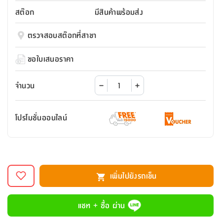
สตี
ใส่
สไลด์
น้ำ
ออฟฟิศ
ลิ้น
สต๊อก
มีสินค้าพร้อมส่ง
เฟ่น&ส
รองเท้า
รุ่น
เก้าอี้
ชัก
เต
อุปกรณ์
วา
สตูล
สำนักงาน
ตรวจสอบสต๊อกที่สาขา
ตะกร้า
ตัส
ภายใน
โน่
อเนกประสงค์
ห้องน้ำ
ตู้
ขอใบเสนอราคา
ชุด
ลิ้น
กล่อง
ผ้า
ห้อง
ชัก
อเนกประสงค์
ขนหนู
นอน
จำนวน
และ
รุ่น
ตู้
ชุด
เมล
ลิ้น
โปรโมชั่นออนไลน์
คลุม
เบิร์น
ชัก
อาบ
อเนกประสงค์
น้ำ
ชั้น
อุปกรณ์
วาง
เพิ่มไปยังรถเข็น
อาบ
อเนกประสงค์
น้ำ
แชท + ซื้อ ผ่าน
ถาด
วาง