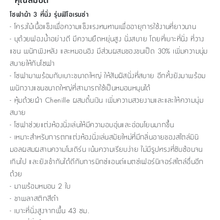
โซฟาผ้า 3 ที่นั่ง รุ่นฟิโอเรนซ่า
- โครงไม้เนื้อแข็งเพื่อความแข็งแรงทนทานเพื่ออายุการใช้งานที่ยาวนาน
- บุด้วยฟองน้ำอย่างดี มีความยืดหยุ่นสูง นั่งสบาย โดยที่เบาะที่นั่ง ที่วาง
แขน พนักพิงหลัง และหมอนอิง มีส่วนผสมของขนเป็ด 30% เพิ่มความนุ่ม
สบายให้กับโซฟา
- โซฟามาพร้อมกับเบาะขนาดใหญ่ ให้สัมผัสนั่งที่สบาย อีกทั้งยังมาพร้อม
พนักวางแขนขนาดใหญ่ที่สามารถใช้เป็นหมอนหนุนได้
- หุ้มด้วยผ้า Chenille ผสมดิ้นเงิน เพิ่มความสวยงามและและให้ความนุ่ม
สบาย
- โซฟาช่วยแต่งห้องนั่งเล่นให้มีความอบอุ่นและอ่อนโยนมากขึ้น
- เหมาะสำหรับการตกแต่งห้องนั่งเล่นสมัยใหม่ที่มีกลิ่นอายของสไตล์มินิ
มอลผสมผสานความโมเดิร์น เน้นความเรียบง่าย ไม่มีรูปทรงที่ซับซ้อนจน
เกินไป และยังเข้ากันได้ดีกับการมิกซ์แอนด์แมตช์เฟอร์นิเจอร์สไตล์อื่นอีก
ด้วย
- มาพร้อมหมอน 2 ใบ
- ขาพลาสติกสีดำ
- เบาะที่นั่งสูงจากพื้น 43 ซม.