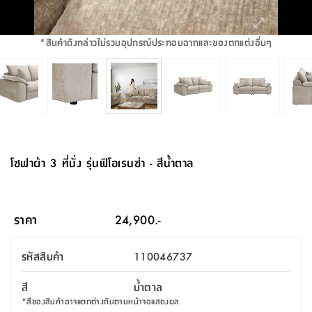
จบ
ฟุต
รูป
เม็ด
จัด
อุปกรณ์
ตกแต่ง
เครื่อง
โคม
อุปกรณ์
ตะกร้า
อาหาร
ของ
รุ่น
โมริ
โน่
ครัว
แป้ง
วาง
และ
นั่ง
อุปกรณ์
ใน
ตู้
โฟม
แต่ง
ถัง
ทำความ
โซฟา
สวน
ครัว
ไฟ
จัด
ผ้า
ใน
เพ
ซี
เล่น
และ
ปลอก
รูป
ซัก
ซี
สูง
สวน
ขยะ
สะอาด
ภาชนะ
ชุด
รุ่น
ระย้า
เก็บ
ห้องน้ำ
นเน่
รีส์
*
สินค้าดังกล่าวไม่รวมอุปกรณ์ประกอบฉากและของตกแต่งอื่นๆ
โต๊ะ
อุปกรณ์
อบ
ตู้
ผ้า
ปั้น
อุปกรณ์
โคม
รีส์
เก้าอี้
แบบ
จัด
ห้อง
จิ
สำหรับ
ข้าง
ห้อง
การ
รีด
แขวน
ตู้
นวม
ตกแต่ง
ราง
อุปกรณ์
ไฟ
พับ
หลอด
ใช้
เก็บ
กระจก
วา
นอน
นนี่
สำนักงาน
เตียง
เก็บ
เดิน
และ
ติด
เตี้ย
และ
ม่าน
ตกแต่ง
ห้อง
ไฟ
เท้า
อาหาร
ตั้ง
ซาบิ
รุ่น
ของ
ที่
เครื่อง
ทาง
หลอด
นอน
โต๊ะ
ผนัง
อุปกรณ์
พื้นที่
โซฟา
และ
กล่อง
เหยียบ
พื้น
ซี
ซี
ตู้
รอง
เบาะ
มือ
ไฟ
พับ
ตกแต่ง
ใน
อุปกรณ์
รุ่น
อุปกรณ์
ทิช
และ
รีส์
รีน
บริเวณ
ช่าง
ตู้
สำหรับ
นอน
รอง
ห้อง
สินค้า
สวน
ใน
โด
ชู่
กระจก
นอก
และ
นั่ง
ไซด์
ใช้
แจกัน
นั่ง
แนะนำ
ครัว
ชุด
มิ
ติด
โซฟาผ้า 3 ที่นั่ง รุ่นฟิโอเรนซ่า - สีน้ำตาล
บ้าน
ที่นอน
อุปกรณ์
เล่น
บอร์ด
ใน
พรม
ที่
ห้อง
เน็ก
ผนัง
และ
ปิคนิค
อุปกรณ์
ปรับปรุง
ครัว
ดัก
เก็บ
นอน
สวน
โต๊ะ
ตกแต่ง
ออกแบบ
บ้าน
และ
ฝุ่น
โซฟา
เครื่อง
ฝักบัว
รุ่น
ภาษา
ตู้
กลาง
ผนัง
ห้อง
รุ่น
สำอาง
/
เมล
ราคา
24,900.-
บิล
เสื้อผ้า
อาหาร
เคียร่
และ
สาย
ตัน
โต๊ะ
เครื่อง
ต์
ใน
ไทย
Eng
า
เครื่อง
ฉีด
รหัสสินค้า
110046737
อิน
คอนโซล
หอม
แบบ
ตู้
ตู้
ประดับ
ชำระ
เฟอร์นิเจอร์
คุณ
สำนักงาน
โซฟา
เสื้อผ้า
/
สี
น้ำตาล
โต๊ะ
พรม
รุ่น
กล่อง
บาน
ก๊อก
*
สีของสินค้าอาจแตกต่างกันตามหน้าจอแสดงผล
ข้าง
ตู้
โฮม