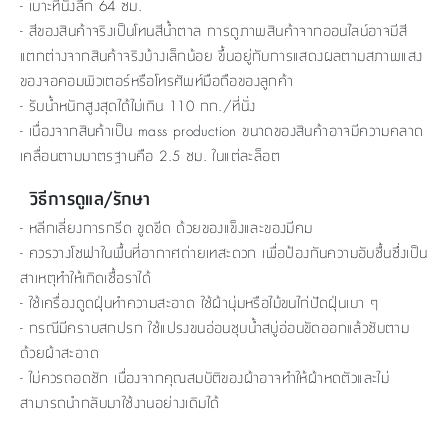
- เบาะที่นั่งลึก 64 ซม.
- สีของสินค้าจริงเป็นโทนสีน้ำตาล การดูภาพสินค้าจากออนไลน์อาจมีสี
แตกต่างจากสินค้าจริงบ้างเล็กน้อย ขึ้นอยู่กับการแสดงผลตามสภาพแสง
ของจอคอมพิวเตอร์หรือโทรศัพท์มือถือของลูกค้า
- รับน้ำหนักสูงสุดได้ไม่เกิน 110 กก./ที่นั่ง
- เนื่องจากสินค้าเป็น mass production ขนาดของสินค้าอาจมีความคลาด
เคลื่อนตามมาตรฐานคือ 2.5 ซม. ในแต่ละล็อต
วิธีการดูแล/รักษา
- หลีกเลี่ยงการกรีด ขูดขีด ด้วยของแข็งและของมีคม
- ควรวางโซฟาในพื้นที่อากาศถ่ายเทสะดวก เพื่อป้องกันความอับชื้นซึ่งเป็น
สาเหตุทำให้เกิดเชื้อราได้
- ใช้เครื่องดูดฝุ่นทำความสะอาด ใช้ผ้านุ่มหรือไม้ขนไก่ปัดฝุ่นเบา ๆ
- กรณีมีคราบสกปรก ใช้แปรงขนอ่อนชุบน้ำสบู่อ่อนขัดออกแล้วซับตาม
ด้วยผ้าสะอาด
- ไม่ควรถอดซัก เนื่องจากคุณสมบัติของผ้าอาจทำให้ผ้าหดตัวและไม่
สามารถนำกลับมาใช้งานอย่างเดิมได้