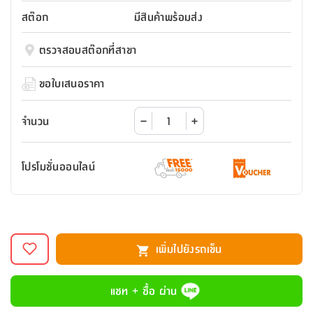
สตี
ใส่
สไลด์
น้ำ
ออฟฟิศ
ลิ้น
สต๊อก
มีสินค้าพร้อมส่ง
เฟ่น&ส
รองเท้า
รุ่น
เก้าอี้
ชัก
เต
อุปกรณ์
วา
สตูล
สำนักงาน
ตรวจสอบสต๊อกที่สาขา
ตะกร้า
ตัส
ภายใน
โน่
อเนกประสงค์
ห้องน้ำ
ตู้
ขอใบเสนอราคา
ชุด
ลิ้น
กล่อง
ผ้า
ห้อง
ชัก
อเนกประสงค์
ขนหนู
นอน
จำนวน
และ
รุ่น
ตู้
ชุด
เมล
ลิ้น
โปรโมชั่นออนไลน์
คลุม
เบิร์น
ชัก
อาบ
อเนกประสงค์
น้ำ
ชั้น
อุปกรณ์
วาง
เพิ่มไปยังรถเข็น
อาบ
อเนกประสงค์
น้ำ
แชท + ซื้อ ผ่าน
ถาด
วาง