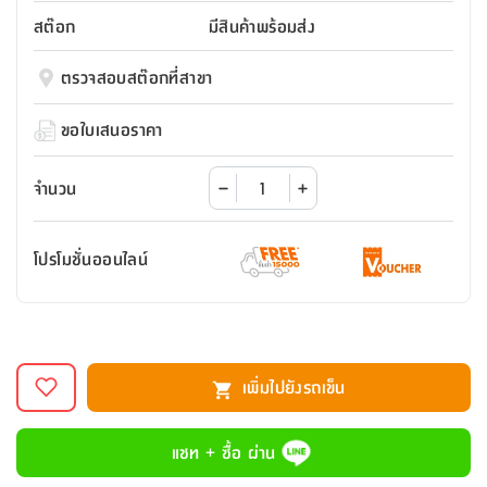
สตี
ใส่
สไลด์
น้ำ
ออฟฟิศ
ลิ้น
สต๊อก
มีสินค้าพร้อมส่ง
เฟ่น&ส
รองเท้า
รุ่น
เก้าอี้
ชัก
เต
อุปกรณ์
วา
สตูล
สำนักงาน
ตรวจสอบสต๊อกที่สาขา
ตะกร้า
ตัส
ภายใน
โน่
อเนกประสงค์
ห้องน้ำ
ตู้
ขอใบเสนอราคา
ชุด
ลิ้น
กล่อง
ผ้า
ห้อง
ชัก
อเนกประสงค์
ขนหนู
นอน
จำนวน
และ
รุ่น
ตู้
ชุด
เมล
ลิ้น
โปรโมชั่นออนไลน์
คลุม
เบิร์น
ชัก
อาบ
อเนกประสงค์
น้ำ
ชั้น
อุปกรณ์
วาง
เพิ่มไปยังรถเข็น
อาบ
อเนกประสงค์
น้ำ
แชท + ซื้อ ผ่าน
ถาด
วาง