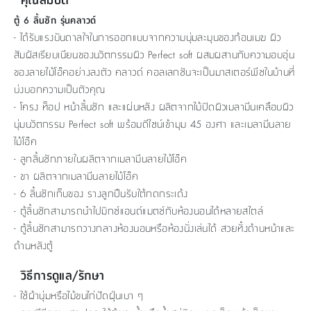
ตู้ 6 ลิ้นชัก รุ่นคลาวด์
- ได้รับแรงบันดาลใจในการออกแบบจากความนุ่มละมุนของก้อนเมฆ ผิว
สัมผัสเรียบเนียนของนวัตกรรมผิว Perfect soft ผสมผสานกับความอบอุ่น
ของลายไม้โอ๊คอย่างลงตัว คลาวด์ คอลเลกชันจะเป็นมาสเตอร์พีซในบ้านที่
บ่งบอกความเป็นตัวคุณ
- โครง ท็อป หน้าลิ้นชัก และแผ่นหลัง ผลิตจากไม้ปิดผิวเมลามีนเคลือบผิว
นุ่มนวัตกรรม Perfect soft พร้อมดีไซน์เข้ามุม 45 องศา และเมลามีนลาย
ไม้โอ๊ค
- ลูกลิ้นชักภายในผลิตจากเมลามีนลายไม้โอ๊ค
- ขา ผลิตจากเมลามีนลายไม้โอ๊ค
- 6 ลิ้นชักเก็บของ รางลูกปืนรับใต้กดกระเด้ง
- ตู้ลิ้นชักสามารถนำไปมิกซ์แอนด์แมตช์กับห้องนอนได้หลายสไตล์
- ตู้ลิ้นชักสามารถวางกลางห้องนอนหรือห้องนั่งเล่นได้ สวยทั้งด้านหน้าและ
ด้านหลังตู้
วิธีการดูแล/รักษา
- ใช้ผ้านุ่มหรือไม้ขนไก่ปัดฝุ่นเบา ๆ