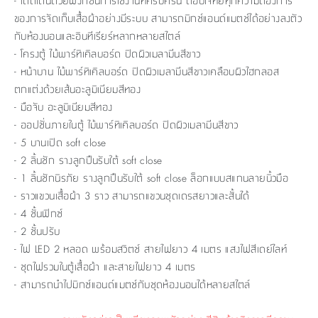
- โดดเด่นด้วยฟังก์ชันการใช้งานที่ครบครัน ตอบโจทย์ทุกความต้องการ
ของการจัดเก็บเสื้อผ้าอย่างมีระบบ สามารถมิกซ์แอนด์แมตช์ได้อย่างลงตัว
กับห้องนอนและอินทีเรียร์หลากหลายสไตล์
- โครงตู้ ไม้พาร์ทิเคิลบอร์ด ปิดผิวเมลามีนสีขาว
- หน้าบาน ไม้พาร์ทิเคิลบอร์ด ปิดผิวเมลามีนสีขาวเคลือบผิวไฮกลอส
ตกแต่งด้วยเส้นอะลูมิเนียมสีทอง
- มือจับ อะลูมิเนียมสีทอง
- ออปชั่นภายในตู้ ไม้พาร์ทิเคิลบอร์ด ปิดผิวเมลามีนสีขาว
- 5 บานเปิด soft close
- 2 ลิ้นชัก รางลูกปืนรับใต้ soft close
- 1 ลิ้นชักนิรภัย รางลูกปืนรับใต้ soft close ล็อกแบบสแกนลายนิ้วมือ
- ราวแขวนเสื้อผ้า 3 ราว สามารถแขวนชุดเดรสยาวและสั้นได้
- 4 ชั้นฟิกซ์
- 2 ชั้นปรับ
- ไฟ LED 2 หลอด พร้อมสวิตช์ สายไฟยาว 4 เมตร แสงไฟสีเดย์ไลท์
- ชุดไฟรวมในตู้เสื้อผ้า และสายไฟยาว 4 เมตร
- สามารถนำไปมิกซ์แอนด์แมตช์กับชุดห้องนอนได้หลายสไตล์