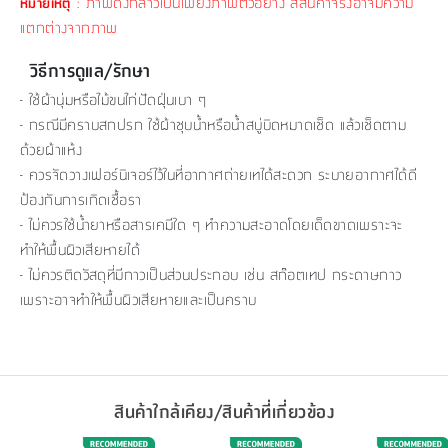
: ภาพดังกล่าวเป็นเพียงภาพตัวอย่าง สีสินค้าจริงอาจมีความ
หมายเหตุ
แตกต่างจากภาพ
วิธีการดูแล/รักษา
- ใช้ผ้านุ่มหรือไม้ขนไก่ปัดฝุ่นเบา ๆ
- กรณีมีคราบสกปรก ใช้ผ้าชุบน้ำหรือน้ำสบู่บิดหมาดเช็ด แล้วเช็ดตาม
ด้วยผ้าแห้ง
- ควรจัดวางเฟอร์นิเจอร์ไว้ในที่อากาศถ่ายเทได้สะดวก ระบายอากาศได้ดี
ป้องกันการเกิดเชื้อรา
- ไม่ควรใช้น้ำยาหรือสารเคมีใด ๆ ทำความสะอาดโดยเด็ดขาดเพราะจะ
ทำให้พื้นผิวเสียหายได้
- ไม่ควรติดวัสดุที่มีกาวเป็นส่วนประกอบ เช่น สก๊อตเทป กระดาษกาว
เพราะอาจทำให้พื้นผิวเสียหายและเป็นคราบ
สินค้าใกล้เคียง/สินค้าที่เกี่ยวข้อง