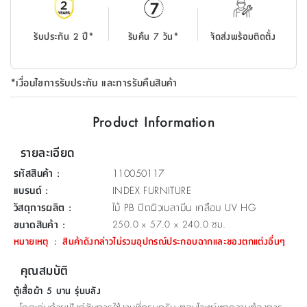
ที่
วาง
รับประกัน 2 ปี*
รับคืน 7 วัน*
จัดส่งพร้อมติดตั้ง
ของ
อเนกประสงค์
*เงื่อนไขการรับประกัน และการรับคืนสินค้า
ถัง
น้ำ
Product Information
รายละเอียด
รหัสสินค้า
:
110050117
แบรนด์
:
INDEX FURNITURE
วัสดุการผลิต
:
ไม้ PB ปิดผิวเมลามีน เคลือบ UV HG
ขนาดสินค้า
:
250.0 x 57.0 x 240.0 ซม.
หมายเหตุ
:
สินค้าดังกล่าวไม่รวมอุปกรณ์ประกอบฉากและของตกแต่งอื่นๆ
คุณสมบัติ
ตู้เสื้อผ้า 5 บาน รุ่นบลัง