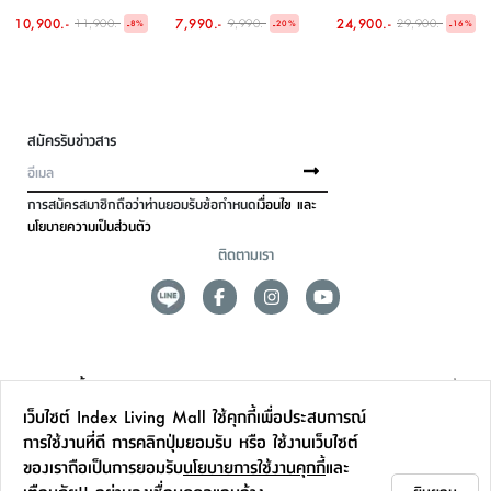
10,900.-
7,990.-
24,900.-
11,900.-
9,990.-
29,900.-
-
-
-
8
%
20
%
16
%
สมัครรับข่าวสาร
การสมัครสมาชิกถือว่าท่านยอมรับข้อกำหนด
เงื่อนไข และ
นโยบายความเป็นส่วนตัว
ติดตามเรา
ดูแลลูกค้า
เว็บไซต์ Index Living Mall ใช้คุกกี้เพื่อประสบการณ์
สาขาและการบริการ
การใช้งานที่ดี การคลิกปุ่มยอมรับ หรือ ใช้งานเว็บไซต์
ของเราถือเป็นการยอมรับ
นโยบายการใช้งานคุกกี้
และ
ข้อมูลเพิ่มเติม