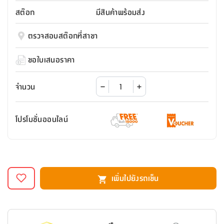
สตี
ใส่
สไลด์
น้ำ
ออฟฟิศ
ลิ้น
สต๊อก
มีสินค้าพร้อมส่ง
เฟ่น&ส
รองเท้า
รุ่น
เก้าอี้
ชัก
เต
อุปกรณ์
วา
สตูล
สำนักงาน
ตรวจสอบสต๊อกที่สาขา
ตะกร้า
ตัส
ภายใน
โน่
อเนกประสงค์
ห้องน้ำ
ตู้
ขอใบเสนอราคา
ชุด
ลิ้น
กล่อง
ผ้า
ห้อง
ชัก
อเนกประสงค์
ขนหนู
นอน
จำนวน
และ
รุ่น
ตู้
ชุด
เมล
ลิ้น
โปรโมชั่นออนไลน์
คลุม
เบิร์น
ชัก
อาบ
อเนกประสงค์
น้ำ
ชั้น
อุปกรณ์
วาง
เพิ่มไปยังรถเข็น
อาบ
อเนกประสงค์
น้ำ
ถาด
วาง