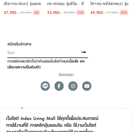
เซีย+กระจกเงา) รุ่นพาย
กระจกลอน รุ่นซีรีน - สี
โค่+กระจกใสชาทอง) รุ่น
ขนาด 150 ซม. - สีเบจ
เบจ
พาย ขนาด 300 ซม. - สี
37,900.-
33,900.-
69,900.-
40,620.-
38,900.-
91,850.-
-
-
-
6
%
12
%
23
%
เบจ
สมัครรับข่าวสาร
การสมัครสมาชิกถือว่าท่านยอมรับข้อกำหนด
เงื่อนไข และ
นโยบายความเป็นส่วนตัว
ติดตามเรา
ดูแลลูกค้า
เว็บไซต์ Index Living Mall ใช้คุกกี้เพื่อประสบการณ์
สาขาและการบริการ
การใช้งานที่ดี การคลิกปุ่มยอมรับ หรือ ใช้งานเว็บไซต์
ของเราถือเป็นการยอมรับ
นโยบายการใช้งานคุกกี้
และ