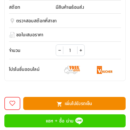
สตี
ใส่
สไลด์
น้ำ
ออฟฟิศ
ลิ้น
สต๊อก
มีสินค้าพร้อมส่ง
เฟ่น&ส
รองเท้า
รุ่น
เก้าอี้
ชัก
เต
อุปกรณ์
วา
สตูล
สำนักงาน
ตรวจสอบสต๊อกที่สาขา
ตะกร้า
ตัส
ภายใน
โน่
อเนกประสงค์
ห้องน้ำ
ตู้
ขอใบเสนอราคา
ชุด
ลิ้น
กล่อง
ผ้า
ห้อง
ชัก
อเนกประสงค์
ขนหนู
นอน
จำนวน
และ
รุ่น
ตู้
ชุด
เมล
ลิ้น
โปรโมชั่นออนไลน์
คลุม
เบิร์น
ชัก
อาบ
อเนกประสงค์
น้ำ
ชั้น
อุปกรณ์
วาง
เพิ่มไปยังรถเข็น
อาบ
อเนกประสงค์
น้ำ
แชท + ซื้อ ผ่าน
ถาด
วาง