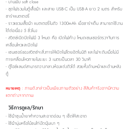
- บานพับ soft close
- ชุดไฟรวมในตู้เสื้อผ้า และสาย USB-C เป็น USB-A ยาว 2 เมตร สำหรับ
ชาร์จแบตเตอรี่
- ราวแขวนเสื้อผ้า แบตเตอรี่ในตัว 1300mAh เมื่อชาร์จเต็ม สามารถใช้งาน
ได้ต่อเนื่อง 5 ชั่วโมง
- สวิตช์เปิดปิดไฟมี 3 โหมด คือ เปิดไฟค้าง โหมดเซนเซอร์ตรวจจับการ
เคลื่อนไหวและปิดไฟ
- เซนเซอร์ของสวิตช์จะสั่งการให้เปิดไฟโดยอัตโนมัติ และไฟจะดับเมื่อไม่มี
การเคลื่อนไหวภายในระยะ 3 เมตรเป็นเวลา 30 วินาที
- ตู้ไอซ์แลนด์สามารถวางกลางห้องแต่งตัวได้ สวยทั้งด้านหน้าและด้านหลัง
ตู้
: ภาพดังกล่าวเป็นเพียงภาพตัวอย่าง สีสินค้าจริงอาจมีความ
หมายเหตุ
แตกต่างจากภาพ
วิธีการดูแล/รักษา
- ใช้ผ้าชุบน้ำยาทำความสะอาดอ่อน ๆ เช็ดให้สะอาด
- ใช้ผ้านุ่มหรือไม้ขนไก่ปัดฝุ่นเบา ๆ