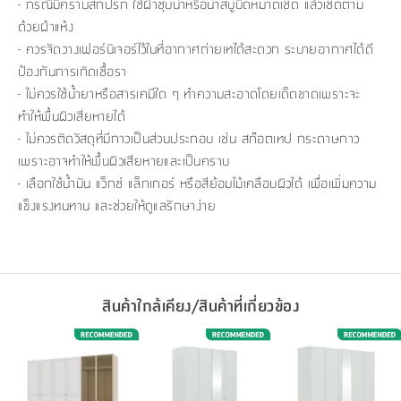
- กรณีมีคราบสกปรก ใช้ผ้าชุบน้ำหรือน้ำสบู่บิดหมาดเช็ด แล้วเช็ดตาม
ด้วยผ้าแห้ง
- ควรจัดวางเฟอร์นิเจอร์ไว้ในที่อากาศถ่ายเทได้สะดวก ระบายอากาศได้ดี
ป้องกันการเกิดเชื้อรา
- ไม่ควรใช้น้ำยาหรือสารเคมีใด ๆ ทำความสะอาดโดยเด็ดขาดเพราะจะ
ทำให้พื้นผิวเสียหายได้
- ไม่ควรติดวัสดุที่มีกาวเป็นส่วนประกอบ เช่น สก๊อตเทป กระดาษกาว
เพราะอาจทำให้พื้นผิวเสียหายและเป็นคราบ
- เลือกใช้น้ำมัน แว็กซ์ แล็กเกอร์ หรือสีย้อมไม้เคลือบผิวได้ เพื่อเพิ่มความ
แข็งแรงทนทาน และช่วยให้ดูแลรักษาง่าย
สินค้าใกล้เคียง/สินค้าที่เกี่ยวข้อง