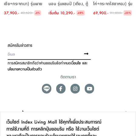
เซีย+กระจกเงา) รุ่นพาย
นอน รุ่นแชมป์ (เตียง, ตู้
โค่+กระจกใสชาทอง) รุ่น
ขนาด 150 ซม. - สีเบจ
เสื้อผ้า, โต๊ะเครื่องแป้ง
พาย ขนาด 300 ซม. - สี
37,900.-
เริ่มต้น
10,290.-
69,900.-
40,620.-
91,850.-
-
-
-
6
%
48
%
23
%
พร้อมสตูล) - สีไลท์ วู้ด/
เบจ
ดำ
สมัครรับข่าวสาร
การสมัครสมาชิกถือว่าท่านยอมรับข้อกำหนด
เงื่อนไข และ
นโยบายความเป็นส่วนตัว
ติดตามเรา
ดูแลลูกค้า
เว็บไซต์ Index Living Mall ใช้คุกกี้เพื่อประสบการณ์
สาขาและการบริการ
การใช้งานที่ดี การคลิกปุ่มยอมรับ หรือ ใช้งานเว็บไซต์
ของเราถือเป็นการยอมรับ
นโยบายการใช้งานคุกกี้
และ