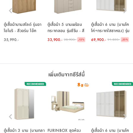
ตู้เสื้อผ้าบานสไลด์ รุ่นอา
ตู้เสื้อผ้า 5 บานพร้อม
ตู้เสื้อผ้า 6 บาน (บานโค
โอโมริ - สีวอร์ม โอ๊ค
กระจกลอน รุ่นซีรีน - สี
โค่+กระจกใสชาทอง) รุ่น
เบจ
พาย ขนาด 300 ซม. - สี
35,990.-
33,900.-
69,900.-
38,900.-
91,850.-
-
-
12
%
23
%
เบจ
เพิ่มเติมจากซีรีส์นี้
ตู้เสื้อผ้า 3 บาน (บานกลา
FURINBOX ชุดห้อง
ตู้เสื้อผ้า 6 บาน (บานโค