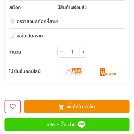
สตี
ใส่
สไลด์
น้ำ
ออฟฟิศ
ลิ้น
สต๊อก
มีสินค้าพร้อมส่ง
เฟ่น&ส
รองเท้า
รุ่น
เก้าอี้
ชัก
เต
อุปกรณ์
วา
สตูล
สำนักงาน
ตรวจสอบสต๊อกที่สาขา
ตะกร้า
ตัส
ภายใน
โน่
อเนกประสงค์
ห้องน้ำ
ตู้
ขอใบเสนอราคา
ชุด
ลิ้น
กล่อง
ผ้า
ห้อง
ชัก
อเนกประสงค์
ขนหนู
นอน
จำนวน
และ
รุ่น
ตู้
ชุด
เมล
ลิ้น
โปรโมชั่นออนไลน์
คลุม
เบิร์น
ชัก
อาบ
อเนกประสงค์
น้ำ
ชั้น
อุปกรณ์
วาง
เพิ่มไปยังรถเข็น
อาบ
อเนกประสงค์
น้ำ
แชท + ซื้อ ผ่าน
ถาด
วาง