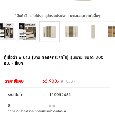
จบ
ฟุต
รูป
เม็ด
จัด
อุปกรณ์
ตกแต่ง
เครื่อง
โคม
อุปกรณ์
ตะกร้า
อาหาร
ของ
รุ่น
โมริ
โน่
ครัว
แป้ง
วาง
และ
นั่ง
อุปกรณ์
ใน
ตู้
โฟม
แต่ง
ถัง
ทำความ
โซฟา
สวน
ครัว
ไฟ
จัด
ผ้า
ใน
เพ
ซี
เล่น
และ
ปลอก
รูป
ซัก
ซี
สูง
สวน
ขยะ
สะอาด
ภาชนะ
ชุด
รุ่น
ระย้า
เก็บ
ห้องน้ำ
นเน่
รีส์
*
สินค้าดังกล่าวไม่รวมอุปกรณ์ประกอบฉากและของตกแต่งอื่นๆ
โต๊ะ
อุปกรณ์
อบ
ตู้
ผ้า
ปั้น
อุปกรณ์
โคม
รีส์
เก้าอี้
แบบ
จัด
ห้อง
จิ
สำหรับ
ข้าง
ห้อง
การ
รีด
แขวน
ตู้
นวม
ตกแต่ง
ราง
อุปกรณ์
ไฟ
พับ
หลอด
ใช้
เก็บ
กระจก
วา
นอน
นนี่
สำนักงาน
เตียง
เก็บ
เดิน
และ
ติด
เตี้ย
และ
ม่าน
ตกแต่ง
ห้อง
ไฟ
เท้า
อาหาร
ตั้ง
ซาบิ
รุ่น
ของ
ที่
เครื่อง
ทาง
หลอด
นอน
โต๊ะ
ผนัง
อุปกรณ์
พื้นที่
โซฟา
และ
กล่อง
เหยียบ
พื้น
ซี
ซี
ตู้
รอง
เบาะ
มือ
ไฟ
พับ
ตกแต่ง
ใน
อุปกรณ์
รุ่น
อุปกรณ์
ทิช
และ
รีส์
รีน
บริเวณ
ช่าง
ตู้
สำหรับ
นอน
รอง
ห้อง
สินค้า
สวน
ใน
โด
ชู่
กระจก
นอก
และ
นั่ง
ไซด์
ใช้
แจกัน
นั่ง
แนะนำ
ครัว
ชุด
มิ
ติด
ตู้เสื้อผ้า 6 บาน (บานเกลซ+กระจกใส) รุ่นพาย ขนาด 300
บ้าน
ที่นอน
อุปกรณ์
เล่น
บอร์ด
ใน
พรม
ที่
ห้อง
เน็ก
ผนัง
ซม. - สีเบจ
และ
ปิคนิค
อุปกรณ์
ปรับปรุง
ครัว
ดัก
เก็บ
นอน
สวน
โต๊ะ
ตกแต่ง
ออกแบบ
บ้าน
และ
ฝุ่น
โซฟา
เครื่อง
ฝักบัว
รุ่น
ภาษา
ตู้
กลาง
ผนัง
ห้อง
รุ่น
สำอาง
/
เมล
ราคาพิเศษ
65,900.-
81,050.-
บิล
เสื้อผ้า
อาหาร
เคียร่
และ
สาย
ตัน
โต๊ะ
เครื่อง
ต์
ใน
ไทย
Eng
า
เครื่อง
ฉีด
รหัสสินค้า
110052463
อิน
คอนโซล
หอม
แบบ
ตู้
ตู้
ประดับ
ชำระ
เฟอร์นิเจอร์
คุณ
สำนักงาน
โซฟา
เสื้อผ้า
/
สี
เบจ
โต๊ะ
พรม
รุ่น
กล่อง
บาน
ก๊อก
*
สีของสินค้าอาจแตกต่างกันตามหน้าจอแสดงผล
ข้าง
ตู้
โฮม