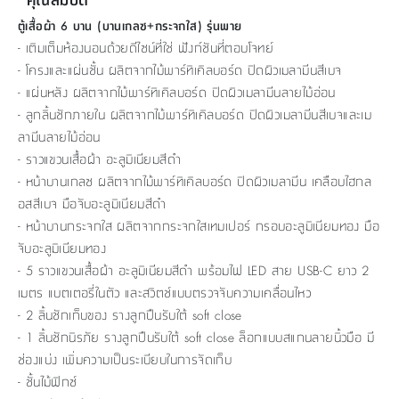
ตู้เสื้อผ้า 6 บาน (บานเกลซ+กระจกใส) รุ่นพาย
- เติมเต็มห้องนอนด้วยดีไซน์ที่ใช่ ฟังก์ชันที่ตอบโจทย์
- โครงและแผ่นชั้น ผลิตจากไม้พาร์ทิเคิลบอร์ด ปิดผิวเมลามีนสีเบจ
- แผ่นหลัง ผลิตจากไม้พาร์ทิเคิลบอร์ด ปิดผิวเมลามีนลายไม้อ่อน
- ลูกลิ้นชักภายใน ผลิตจากไม้พาร์ทิเคิลบอร์ด ปิดผิวเมลามีนสีเบจและเม
ลามีนลายไม้อ่อน
- ราวแขวนเสื้อผ้า อะลูมิเนียมสีดำ
- หน้าบานเกลซ ผลิตจากไม้พาร์ทิเคิลบอร์ด ปิดผิวเมลามีน เคลือบไฮกล
อสสีเบจ มือจับอะลูมิเนียมสีดำ
- หน้าบานกระจกใส ผลิตจากกระจกใสเทมเปอร์ กรอบอะลูมิเนียมทอง มือ
จับอะลูมิเนียมทอง
- 5 ราวแขวนเสื้อผ้า อะลูมิเนียมสีดำ พร้อมไฟ LED สาย USB-C ยาว 2
เมตร แบตเตอรี่ในตัว และสวิตช์แบบตรวจจับความเคลื่อนไหว
- 2 ลิ้นชักเก็บของ รางลูกปืนรับใต้ soft close
- 1 ลิ้นชักนิรภัย รางลูกปืนรับใต้ soft close ล็อกแบบสแกนลายนิ้วมือ มี
ช่องแบ่ง เพิ่มความเป็นระเบียบในการจัดเก็บ
- ชั้นไม้ฟิกซ์