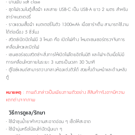
- บานพับ soft close
- ชุดไฟรวมในตู้เสื้อผ้า และสาย USB-C เป็น USB-A ยาว 2 เมตร สำหรับ
ชาร์จแบตเตอรี่
- ราวแขวนเสื้อผ้า แบตเตอรี่ในตัว 1300mAh เมื่อชาร์จเต็ม สามารถใช้งาน
ได้ต่อเนื่อง 5 ชั่วโมง
- สวิตช์เปิดปิดไฟมี 3 โหมด คือ เปิดไฟค้าง โหมดเซนเซอร์ตรวจจับการ
เคลื่อนไหวและปิดไฟ
- เซนเซอร์ของสวิตช์จะสั่งการให้เปิดไฟโดยอัตโนมัติ และไฟจะดับเมื่อไม่มี
การเคลื่อนไหวภายในระยะ 3 เมตรเป็นเวลา 30 วินาที
- ตู้ไอซ์แลนด์สามารถวางกลางห้องแต่งตัวได้ สวยทั้งด้านหน้าและด้านหลัง
ตู้
: ภาพดังกล่าวเป็นเพียงภาพตัวอย่าง สีสินค้าจริงอาจมีความ
หมายเหตุ
แตกต่างจากภาพ
วิธีการดูแล/รักษา
- ใช้ผ้าชุบน้ำยาทำความสะอาดอ่อน ๆ เช็ดให้สะอาด
- ใช้ผ้านุ่มหรือไม้ขนไก่ปัดฝุ่นเบา ๆ