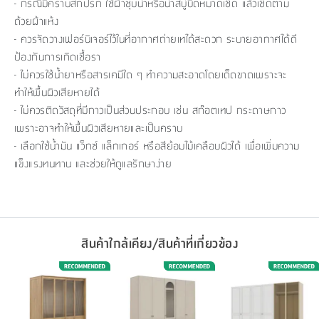
- กรณีมีคราบสกปรก ใช้ผ้าชุบน้ำหรือน้ำสบู่บิดหมาดเช็ด แล้วเช็ดตาม
ด้วยผ้าแห้ง
- ควรจัดวางเฟอร์นิเจอร์ไว้ในที่อากาศถ่ายเทได้สะดวก ระบายอากาศได้ดี
ป้องกันการเกิดเชื้อรา
- ไม่ควรใช้น้ำยาหรือสารเคมีใด ๆ ทำความสะอาดโดยเด็ดขาดเพราะจะ
ทำให้พื้นผิวเสียหายได้
- ไม่ควรติดวัสดุที่มีกาวเป็นส่วนประกอบ เช่น สก๊อตเทป กระดาษกาว
เพราะอาจทำให้พื้นผิวเสียหายและเป็นคราบ
- เลือกใช้น้ำมัน แว็กซ์ แล็กเกอร์ หรือสีย้อมไม้เคลือบผิวได้ เพื่อเพิ่มความ
แข็งแรงทนทาน และช่วยให้ดูแลรักษาง่าย
สินค้าใกล้เคียง/สินค้าที่เกี่ยวข้อง