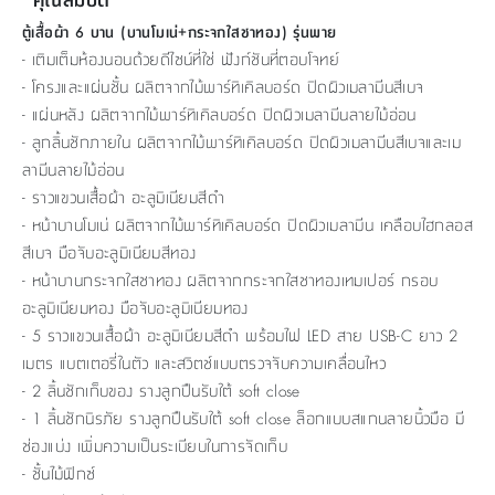
ตู้เสื้อผ้า 6 บาน (บานโมเน่+กระจกใสชาทอง) รุ่นพาย
- เติมเต็มห้องนอนด้วยดีไซน์ที่ใช่ ฟังก์ชันที่ตอบโจทย์
- โครงและแผ่นชั้น ผลิตจากไม้พาร์ทิเคิลบอร์ด ปิดผิวเมลามีนสีเบจ
- แผ่นหลัง ผลิตจากไม้พาร์ทิเคิลบอร์ด ปิดผิวเมลามีนลายไม้อ่อน
- ลูกลิ้นชักภายใน ผลิตจากไม้พาร์ทิเคิลบอร์ด ปิดผิวเมลามีนสีเบจและเม
ลามีนลายไม้อ่อน
- ราวแขวนเสื้อผ้า อะลูมิเนียมสีดำ
- หน้าบานโมเน่ ผลิตจากไม้พาร์ทิเคิลบอร์ด ปิดผิวเมลามีน เคลือบไฮกลอส
สีเบจ มือจับอะลูมิเนียมสีทอง
- หน้าบานกระจกใสชาทอง ผลิตจากกระจกใสชาทองเทมเปอร์ กรอบ
อะลูมิเนียมทอง มือจับอะลูมิเนียมทอง
- 5 ราวแขวนเสื้อผ้า อะลูมิเนียมสีดำ พร้อมไฟ LED สาย USB-C ยาว 2
เมตร แบตเตอรี่ในตัว และสวิตช์แบบตรวจจับความเคลื่อนไหว
- 2 ลิ้นชักเก็บของ รางลูกปืนรับใต้ soft close
- 1 ลิ้นชักนิรภัย รางลูกปืนรับใต้ soft close ล็อกแบบสแกนลายนิ้วมือ มี
ช่องแบ่ง เพิ่มความเป็นระเบียบในการจัดเก็บ
- ชั้นไม้ฟิกซ์