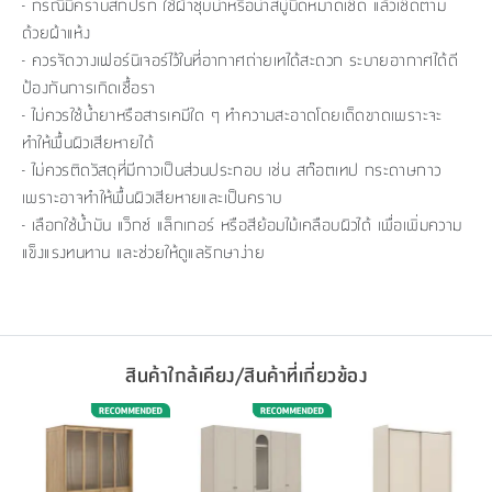
- กรณีมีคราบสกปรก ใช้ผ้าชุบน้ำหรือน้ำสบู่บิดหมาดเช็ด แล้วเช็ดตาม
ด้วยผ้าแห้ง
- ควรจัดวางเฟอร์นิเจอร์ไว้ในที่อากาศถ่ายเทได้สะดวก ระบายอากาศได้ดี
ป้องกันการเกิดเชื้อรา
- ไม่ควรใช้น้ำยาหรือสารเคมีใด ๆ ทำความสะอาดโดยเด็ดขาดเพราะจะ
ทำให้พื้นผิวเสียหายได้
- ไม่ควรติดวัสดุที่มีกาวเป็นส่วนประกอบ เช่น สก๊อตเทป กระดาษกาว
เพราะอาจทำให้พื้นผิวเสียหายและเป็นคราบ
- เลือกใช้น้ำมัน แว็กซ์ แล็กเกอร์ หรือสีย้อมไม้เคลือบผิวได้ เพื่อเพิ่มความ
แข็งแรงทนทาน และช่วยให้ดูแลรักษาง่าย
สินค้าใกล้เคียง/สินค้าที่เกี่ยวข้อง