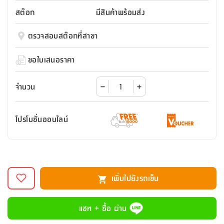
สตี
ใส่
สไลด์
น้ำ
ออฟฟิศ
ลิ้น
สต๊อก
มีสินค้าพร้อมส่ง
เฟ่น&ส
รองเท้า
รุ่น
เก้าอี้
ชัก
เต
อุปกรณ์
วา
สตูล
สำนักงาน
ตรวจสอบสต๊อกที่สาขา
ตะกร้า
ตัส
ภายใน
โน่
อเนกประสงค์
ห้องน้ำ
ตู้
ขอใบเสนอราคา
ชุด
ลิ้น
กล่อง
ผ้า
ห้อง
ชัก
อเนกประสงค์
ขนหนู
นอน
จำนวน
และ
รุ่น
ตู้
ชุด
เมล
ลิ้น
โปรโมชั่นออนไลน์
คลุม
เบิร์น
ชัก
อาบ
อเนกประสงค์
น้ำ
ชั้น
อุปกรณ์
วาง
เพิ่มไปยังรถเข็น
อาบ
อเนกประสงค์
น้ำ
แชท + ซื้อ ผ่าน
ถาด
วาง