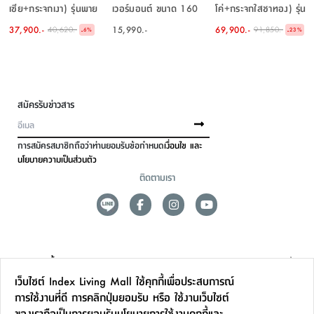
เซีย+กระจกเงา) รุ่นพาย
เวอร์มอนต์ ขนาด 160
โค่+กระจกใสชาทอง) รุ่น
ขนาด 150 ซม. - สีเบจ
ซม. - สีเบจ
พาย ขนาด 300 ซม. - สี
37,900.-
15,990.-
69,900.-
40,620.-
91,850.-
-
-
6
%
23
%
เบจ
สมัครรับข่าวสาร
การสมัครสมาชิกถือว่าท่านยอมรับข้อกำหนด
เงื่อนไข และ
นโยบายความเป็นส่วนตัว
ติดตามเรา
ดูแลลูกค้า
เว็บไซต์ Index Living Mall ใช้คุกกี้เพื่อประสบการณ์
สาขาและการบริการ
การใช้งานที่ดี การคลิกปุ่มยอมรับ หรือ ใช้งานเว็บไซต์
ของเราถือเป็นการยอมรับ
นโยบายการใช้งานคุกกี้
และ