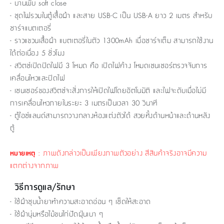
- บานพับ soft close
- ชุดไฟรวมในตู้เสื้อผ้า และสาย USB-C เป็น USB-A ยาว 2 เมตร สำหรับ
ชาร์จแบตเตอรี่
- ราวแขวนเสื้อผ้า แบตเตอรี่ในตัว 1300mAh เมื่อชาร์จเต็ม สามารถใช้งาน
ได้ต่อเนื่อง 5 ชั่วโมง
- สวิตช์เปิดปิดไฟมี 3 โหมด คือ เปิดไฟค้าง โหมดเซนเซอร์ตรวจจับการ
เคลื่อนไหวและปิดไฟ
- เซนเซอร์ของสวิตช์จะสั่งการให้เปิดไฟโดยอัตโนมัติ และไฟจะดับเมื่อไม่มี
การเคลื่อนไหวภายในระยะ 3 เมตรเป็นเวลา 30 วินาที
- ตู้ไอซ์แลนด์สามารถวางกลางห้องแต่งตัวได้ สวยทั้งด้านหน้าและด้านหลัง
ตู้
: ภาพดังกล่าวเป็นเพียงภาพตัวอย่าง สีสินค้าจริงอาจมีความ
หมายเหตุ
แตกต่างจากภาพ
วิธีการดูแล/รักษา
- ใช้ผ้าชุบน้ำยาทำความสะอาดอ่อน ๆ เช็ดให้สะอาด
- ใช้ผ้านุ่มหรือไม้ขนไก่ปัดฝุ่นเบา ๆ