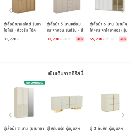
ตู้เสื้อผ้าบานสไลด์ รุ่นอา
ตู้เสื้อผ้า 5 บานพร้อม
ตู้เสื้อผ้า 6 บาน (บานโค
โอโมริ - สีวอร์ม โอ๊ค
กระจกลอน รุ่นซีรีน - สี
โค่+กระจกใสชาทอง) รุ่น
เบจ
พาย ขนาด 300 ซม. - สี
35,990.-
33,900.-
69,900.-
38,900.-
91,850.-
-
-
12
%
23
%
เบจ
เพิ่มเติมจากซีรีส์นี้
ตู้เสื้อผ้า 3 บาน (บานกลา
ตู้ไซด์บอร์ด รุ่นมูนลิท
ตู้ 3 ลิ้นชัก รุ่นมูนลิท