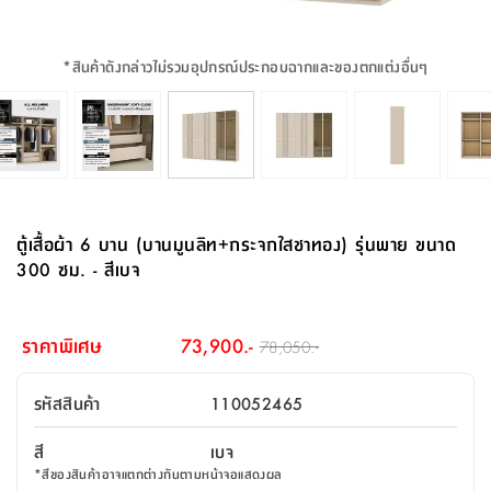
จบ
ฟุต
รูป
เม็ด
จัด
อุปกรณ์
ตกแต่ง
เครื่อง
โคม
อุปกรณ์
ตะกร้า
อาหาร
ของ
รุ่น
โมริ
โน่
ครัว
แป้ง
วาง
และ
นั่ง
อุปกรณ์
ใน
ตู้
โฟม
แต่ง
ถัง
ทำความ
โซฟา
สวน
ครัว
ไฟ
จัด
ผ้า
ใน
เพ
ซี
เล่น
และ
ปลอก
รูป
ซัก
ซี
สูง
สวน
ขยะ
สะอาด
ภาชนะ
ชุด
รุ่น
ระย้า
เก็บ
ห้องน้ำ
นเน่
รีส์
*
สินค้าดังกล่าวไม่รวมอุปกรณ์ประกอบฉากและของตกแต่งอื่นๆ
โต๊ะ
อุปกรณ์
อบ
ตู้
ผ้า
ปั้น
อุปกรณ์
โคม
รีส์
เก้าอี้
แบบ
จัด
ห้อง
จิ
สำหรับ
ข้าง
ห้อง
การ
รีด
แขวน
ตู้
นวม
ตกแต่ง
ราง
อุปกรณ์
ไฟ
พับ
หลอด
ใช้
เก็บ
กระจก
วา
นอน
นนี่
สำนักงาน
เตียง
เก็บ
เดิน
และ
ติด
เตี้ย
และ
ม่าน
ตกแต่ง
ห้อง
ไฟ
เท้า
อาหาร
ตั้ง
ซาบิ
รุ่น
ของ
ที่
เครื่อง
ทาง
หลอด
นอน
โต๊ะ
ผนัง
อุปกรณ์
พื้นที่
โซฟา
และ
กล่อง
เหยียบ
พื้น
ซี
ซี
ตู้
รอง
เบาะ
มือ
ไฟ
พับ
ตกแต่ง
ใน
อุปกรณ์
รุ่น
อุปกรณ์
ทิช
และ
รีส์
รีน
บริเวณ
ช่าง
ตู้
สำหรับ
นอน
รอง
ห้อง
สินค้า
สวน
ใน
โด
ชู่
กระจก
นอก
และ
นั่ง
ไซด์
ใช้
แจกัน
นั่ง
แนะนำ
ครัว
ชุด
มิ
ติด
ตู้เสื้อผ้า 6 บาน (บานมูนลิท+กระจกใสชาทอง) รุ่นพาย ขนาด
บ้าน
ที่นอน
อุปกรณ์
เล่น
บอร์ด
ใน
พรม
ที่
ห้อง
เน็ก
ผนัง
300 ซม. - สีเบจ
และ
ปิคนิค
อุปกรณ์
ปรับปรุง
ครัว
ดัก
เก็บ
นอน
สวน
โต๊ะ
ตกแต่ง
ออกแบบ
บ้าน
และ
ฝุ่น
โซฟา
เครื่อง
ฝักบัว
รุ่น
ภาษา
ตู้
กลาง
ผนัง
ห้อง
รุ่น
สำอาง
/
เมล
ราคาพิเศษ
73,900.-
78,050.-
บิล
เสื้อผ้า
อาหาร
เคียร่
และ
สาย
ตัน
โต๊ะ
เครื่อง
ต์
ใน
ไทย
Eng
า
เครื่อง
ฉีด
รหัสสินค้า
110052465
อิน
คอนโซล
หอม
แบบ
ตู้
ตู้
ประดับ
ชำระ
เฟอร์นิเจอร์
คุณ
สำนักงาน
โซฟา
เสื้อผ้า
/
สี
เบจ
โต๊ะ
พรม
รุ่น
กล่อง
บาน
ก๊อก
*
สีของสินค้าอาจแตกต่างกันตามหน้าจอแสดงผล
ข้าง
ตู้
โฮม