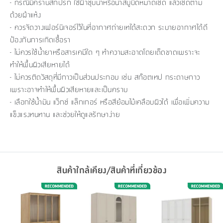
- กรณีมีคราบสกปรก ใช้ผ้าชุบน้ำหรือน้ำสบู่บิดหมาดเช็ด แล้วเช็ดตาม
ด้วยผ้าแห้ง
- ควรจัดวางเฟอร์นิเจอร์ไว้ในที่อากาศถ่ายเทได้สะดวก ระบายอากาศได้ดี
ป้องกันการเกิดเชื้อรา
- ไม่ควรใช้น้ำยาหรือสารเคมีใด ๆ ทำความสะอาดโดยเด็ดขาดเพราะจะ
ทำให้พื้นผิวเสียหายได้
- ไม่ควรติดวัสดุที่มีกาวเป็นส่วนประกอบ เช่น สก๊อตเทป กระดาษกาว
เพราะอาจทำให้พื้นผิวเสียหายและเป็นคราบ
- เลือกใช้น้ำมัน แว็กซ์ แล็กเกอร์ หรือสีย้อมไม้เคลือบผิวได้ เพื่อเพิ่มความ
แข็งแรงทนทาน และช่วยให้ดูแลรักษาง่าย
สินค้าใกล้เคียง/สินค้าที่เกี่ยวข้อง