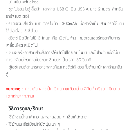
- บานพับ soft close
- ชุดไฟรวมในตู้เสื้อผ้า และสาย USB-C เป็น USB-A ยาว 2 เมตร สำหรับ
ชาร์จแบตเตอรี่
- ราวแขวนเสื้อผ้า แบตเตอรี่ในตัว 1300mAh เมื่อชาร์จเต็ม สามารถใช้งาน
ได้ต่อเนื่อง 5 ชั่วโมง
- สวิตช์เปิดปิดไฟมี 3 โหมด คือ เปิดไฟค้าง โหมดเซนเซอร์ตรวจจับการ
เคลื่อนไหวและปิดไฟ
- เซนเซอร์ของสวิตช์จะสั่งการให้เปิดไฟโดยอัตโนมัติ และไฟจะดับเมื่อไม่มี
การเคลื่อนไหวภายในระยะ 3 เมตรเป็นเวลา 30 วินาที
- ตู้ไอซ์แลนด์สามารถวางกลางห้องแต่งตัวได้ สวยทั้งด้านหน้าและด้านหลัง
ตู้
: ภาพดังกล่าวเป็นเพียงภาพตัวอย่าง สีสินค้าจริงอาจมีความ
หมายเหตุ
แตกต่างจากภาพ
วิธีการดูแล/รักษา
- ใช้ผ้าชุบน้ำยาทำความสะอาดอ่อน ๆ เช็ดให้สะอาด
- ใช้ผ้านุ่มหรือไม้ขนไก่ปัดฝุ่นเบา ๆ