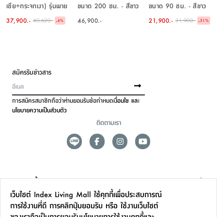
เซีย+กระจกเงา) รุ่นพาย
ขนาด 200 ซม. - สีขาว
ขนาด 90 ซม. - สีขาว
ขนาด 150 ซม. - สีเบจ
งาช้าง
งาช้าง
37,900.-
46,900.-
21,900.-
40,620.-
31,900.-
-
-
6
%
31
%
สมัครรับข่าวสาร
การสมัครสมาชิกถือว่าท่านยอมรับข้อกำหนด
เงื่อนไข และ
นโยบายความเป็นส่วนตัว
ติดตามเรา
ดูแลลูกค้า
เว็บไซต์ Index Living Mall ใช้คุกกี้เพื่อประสบการณ์
สาขาและการบริการ
การใช้งานที่ดี การคลิกปุ่มยอมรับ หรือ ใช้งานเว็บไซต์
ของเราถือเป็นการยอมรับ
นโยบายการใช้งานคุกกี้
และ