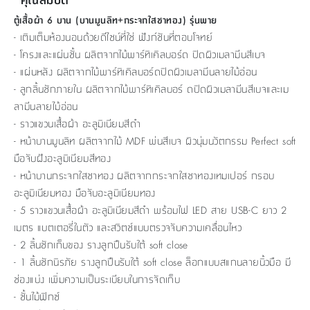
ตู้เสื้อผ้า 6 บาน (บานมูนลิท+กระจกใสชาทอง) รุ่นพาย
- เติมเต็มห้องนอนด้วยดีไซน์ที่ใช่ ฟังก์ชันที่ตอบโจทย์
- โครงและแผ่นชั้น ผลิตจากไม้พาร์ทิเคิลบอร์ด ปิดผิวเมลามีนสีเบจ
- แผ่นหลัง ผลิตจากไม้พาร์ทิเคิลบอร์ดปิดผิวเมลามีนลายไม้อ่อน
- ลูกลิ้นชักภายใน ผลิตจากไม้พาร์ทิเคิลบอร์ ดปิดผิวเมลามีนสีเบจและเม
ลามีนลายไม้อ่อน
- ราวแขวนเสื้อผ้า อะลูมิเนียมสีดำ
- หน้าบานมูนลิท ผลิตจากไม้ MDF พ่นสีเบจ ผิวนุ่มนวัตกรรม Perfect soft
มือจับฝังอะลูมิเนียมสีทอง
- หน้าบานกระจกใสชาทอง ผลิตจากกระจกใสชาทองเทมเปอร์ กรอบ
อะลูมิเนียมทอง มือจับอะลูมิเนียมทอง
- 5 ราวแขวนเสื้อผ้า อะลูมิเนียมสีดำ พร้อมไฟ LED สาย USB-C ยาว 2
เมตร แบตเตอรี่ในตัว และสวิตช์แบบตรวจจับความเคลื่อนไหว
- 2 ลิ้นชักเก็บของ รางลูกปืนรับใต้ soft close
- 1 ลิ้นชักนิรภัย รางลูกปืนรับใต้ soft close ล็อกแบบสแกนลายนิ้วมือ มี
ช่องแบ่ง เพิ่มความเป็นระเบียบในการจัดเก็บ
- ชั้นไม้ฟิกซ์