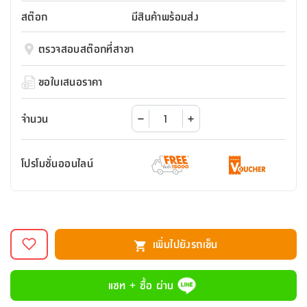
สตี
ใส่
สไลด์
น้ำ
ออฟฟิศ
ลิ้น
สต๊อก
มีสินค้าพร้อมส่ง
เฟ่น&ส
รองเท้า
รุ่น
เก้าอี้
ชัก
เต
อุปกรณ์
วา
สตูล
สำนักงาน
ตรวจสอบสต๊อกที่สาขา
ตะกร้า
ตัส
ภายใน
โน่
อเนกประสงค์
ห้องน้ำ
ตู้
ขอใบเสนอราคา
ชุด
ลิ้น
กล่อง
ผ้า
ห้อง
ชัก
อเนกประสงค์
ขนหนู
นอน
จำนวน
และ
รุ่น
ตู้
ชุด
เมล
ลิ้น
โปรโมชั่นออนไลน์
คลุม
เบิร์น
ชัก
อาบ
อเนกประสงค์
น้ำ
ชั้น
อุปกรณ์
วาง
เพิ่มไปยังรถเข็น
อาบ
อเนกประสงค์
น้ำ
แชท + ซื้อ ผ่าน
ถาด
วาง