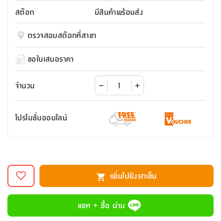
สตี
ใส่
สไลด์
น้ำ
ออฟฟิศ
ลิ้น
สต๊อก
มีสินค้าพร้อมส่ง
เฟ่น&ส
รองเท้า
รุ่น
เก้าอี้
ชัก
เต
อุปกรณ์
วา
สตูล
สำนักงาน
ตรวจสอบสต๊อกที่สาขา
ตะกร้า
ตัส
ภายใน
โน่
อเนกประสงค์
ห้องน้ำ
ตู้
ขอใบเสนอราคา
ชุด
ลิ้น
กล่อง
ผ้า
ห้อง
ชัก
อเนกประสงค์
ขนหนู
นอน
จำนวน
และ
รุ่น
ตู้
ชุด
เมล
ลิ้น
โปรโมชั่นออนไลน์
คลุม
เบิร์น
ชัก
อาบ
อเนกประสงค์
น้ำ
ชั้น
อุปกรณ์
วาง
เพิ่มไปยังรถเข็น
อาบ
อเนกประสงค์
น้ำ
แชท + ซื้อ ผ่าน
ถาด
วาง