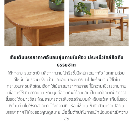
เติมเต็มบรรยากาศอันอบอุ่นภายในห้อง ประหนึ่งใกล้ชิดกับ
ธรรมชาติ
โต๊ะกลาง รุ่นวาซาบิ ผลิตจากงานไม้จริงซึ่งมีเสน่ห์เฉพาะตัว โดดเด่นด้วย
ดีไซน์ที่เน้นความเรียบง่าย อบอุ่น และสบายตาไปพร้อมกัน ใส่ใจใน
กระบวนการผลิตโดยเลือกใช้ไม้ยางพาราคุณภาพที่มีความแข็งแรงทนทาน
เพื่อการใช้งานยาวนาน ขอบมุมมีลักษณะโค้งมนอันเป็นเอกลักษณ์ จัดวาง
สิ่งของได้อย่างอิสระโดยสามารถวางสิ่งของด้านบนสำหรับโชว์และเก็บสิ่งของ
ที่ด้านล่างไม่ให้รกสายตา โต๊ะกลางที่พร้อมใช้งาน ทั้งยังสามารถเปลี่ยน
บรรยากาศให้ห้องของคุณดูสบายเพื่อดื่มด่ำไปกับการพักผ่อนอย่างมีความ
สุข