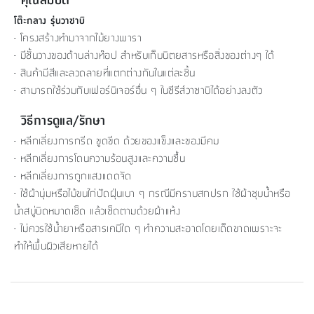
โต๊ะกลาง รุ่นวาซาบิ
- โครงสร้างทำมาจากไม้ยางพารา
- มีชั้นวางของด้านล่างท๊อป สำหรับเก็บนิตยสารหรือสิ่งของต่างๆ ได้
- สินค้ามีสีและลวดลายที่แตกต่างกันในแต่ละชิ้น
- สามารถใช้ร่วมกับเฟอร์นิเจอร์อื่น ๆ ในซีรีส์วาซาบิได้อย่างลงตัว
วิธีการดูแล/รักษา
- หลีกเลี่ยงการกรีด ขูดขีด ด้วยของแข็งและของมีคม
- หลีกเลี่ยงการโดนความร้อนสูงและความชื้น
- หลีกเลี่ยงการถูกแสงแดดจัด
- ใช้ผ้านุ่มหรือไม้ขนไก่ปัดฝุ่นเบา ๆ กรณีมีคราบสกปรก ใช้ผ้าชุบน้ำหรือ
น้ำสบู่บิดหมาดเช็ด แล้วเช็ดตามด้วยผ้าแห้ง
- ไม่ควรใช้น้ำยาหรือสารเคมีใด ๆ ทำความสะอาดโดยเด็ดขาดเพราะจะ
ทำให้พื้นผิวเสียหายได้