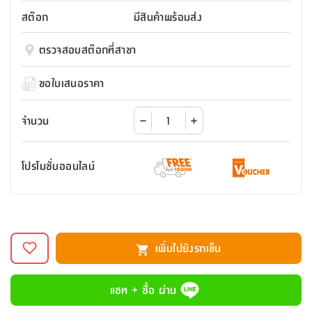
สตี
ใส่
สไลด์
น้ำ
ออฟฟิศ
ลิ้น
สต๊อก
มีสินค้าพร้อมส่ง
เฟ่น&ส
รองเท้า
รุ่น
เก้าอี้
ชัก
เต
อุปกรณ์
วา
สตูล
สำนักงาน
ตรวจสอบสต๊อกที่สาขา
ตะกร้า
ตัส
ภายใน
โน่
อเนกประสงค์
ห้องน้ำ
ตู้
ขอใบเสนอราคา
ชุด
ลิ้น
กล่อง
ผ้า
ห้อง
ชัก
อเนกประสงค์
ขนหนู
นอน
จำนวน
และ
รุ่น
ตู้
ชุด
เมล
ลิ้น
โปรโมชั่นออนไลน์
คลุม
เบิร์น
ชัก
อาบ
อเนกประสงค์
น้ำ
ชั้น
อุปกรณ์
วาง
เพิ่มไปยังรถเข็น
อาบ
อเนกประสงค์
น้ำ
แชท + ซื้อ ผ่าน
ถาด
วาง