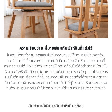
ความเรียบง่าย ที่มาพร้อมกับฟังก์ชันที่แฝงไว้
ในขณะที่คุณกำลังเพลิดเพลินไปกับความสุขบนโต๊ะอาหารที่มีขนาดกว้าง
ลองจัดวางเก้าอี้ทานอาหาร รุ่นวาซาบิ ที่มาพร้อมฟังก์ชันการออกแบบที่
สามารถหมุนได้ 360 องศา ที่จะช่วยให้คุณเคลื่อนไหวได้อย่างอิสระ โดยที่ไม่
ต้องเอนตัวหรือยืดตัวบนโต๊ะอาหาร และยังสามารถหมุนตัวลุกจากโต๊ะอาหาร
แบบไม่ต้องยกหรือลากเก้าอี้ เสริมความเเข็งแรงของเก้าอี้ด้วยการผลิตจาก
ไม้ เพิ่มความแข็งแรงและทนทาน เพียงแค่มีเก้าอี้คู่ใจช่วงเวลารับประทานร่วม
กันก็จะราบรื่นมากขึ้น นำไปจัดตกแต่งกับโต๊ะทานอาหารรุ่นวาซาบิก็ลงตัว
สินค้าใกล้เคียง/สินค้าที่เกี่ยวข้อง