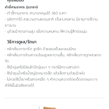
เก้าอี้ทานอาหาร รุ่นวาซาบิ
-
เก้าอี้ทานอาหาร สามารถหมุนได้ 360 องศา
- ผลิตจากไม้ สวยงามตามธรรมชาติ แข็งแรงทนทาน มีอายุการใช้งาน
ยาวนาน
- บุด้วยผ้าคุณภาพสูง เพื่อความทนทาน ให้ความรู้สึกอ่อนนุ่ม
วิธีการดูแล/รักษา
- หลีกเลี่ยงการกรีด ขูดขีด ด้วยของแข็งและของมีคม
- หลีกเลี่ยงการโดนความร้อนสูงและความชื้น, หลีกเลี่ยงการถูกแสงแดด
จัด
- ใช้ผ้านุ่มหรือไม้ขนไก่ปัดฝุ่นเบา ๆ กรณีมีคราบสกปรก
- ใช้ผ้าชุบน้ำหรือน้ำสบู่บิดหมาดเช็ด แล้วเช็ดตามด้วยผ้าแห้ง
- ไม่ควรใช้น้ำยาหรือสารเคมีใด ๆ ทำความสะอาดโดยเด็ดขาดเพราะจะ
ทำให้พื้นผิวเสียหายได้