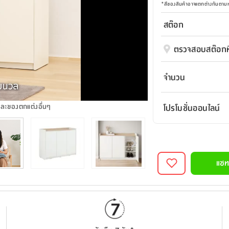
*
สีของสินค้าอาจแตกต่างกันตา
สต๊อก
ตรวจสอบสต๊อกที
จำนวน
และของตกแต่งอื่นๆ
โปรโมชั่นออนไลน์
แชท