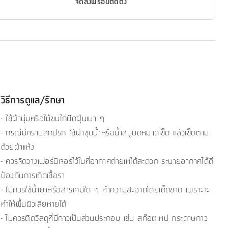
จัดส่งพร้อมติดตั้ง
วิธีการดูแล/รักษา
- ใช้ผ้านุ่มหรือไม้ขนไก่ปัดฝุ่นเบา ๆ
- กรณีมีคราบสกปรก ใช้ผ้าชุบน้ำหรือน้ำสบู่บิดหมาดเช็ด แล้วเช็ดตาม
ด้วยผ้าแห้ง
- ควรจัดวางเฟอร์นิเจอร์ไว้ในที่อากาศถ่ายเทได้สะดวก ระบายอากาศได้ดี
ป้องกันการเกิดเชื้อรา
- ไม่ควรใช้น้ำยาหรือสารเคมีใด ๆ ทำความสะอาดโดยเด็ดขาด เพราะจะ
ทำให้พื้นผิวเสียหายได้
- ไม่ควรติดวัสดุที่มีกาวเป็นส่วนประกอบ เช่น สก๊อตเทป กระดาษกาว