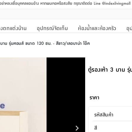
 อย่าหลงเชื่อบุคคลแอบอ้าง หากพบเจอหรือสงสัย กรุณาติดต่อ Line @indexlivingmal
งตกแต่งบ้าน
อุปกรณ์จัดเก็บ
ห้องน้ำและห้องครัว
อุ
3 บาน รุ่นทอมส์ ขนาด 120 ซม. - สีขาว/เลอบาน่า โอ๊ค
ตู้รองเท้า 3 บาน ร
ราคา
รหัสสินค้า
สี