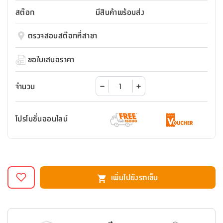
สตี
ใส่
สไลด์
น้ำ
ออฟฟิศ
ลิ้น
สต๊อก
มีสินค้าพร้อมส่ง
เฟ่น&ส
รองเท้า
รุ่น
เก้าอี้
ชัก
เต
อุปกรณ์
วา
สตูล
สำนักงาน
ตรวจสอบสต๊อกที่สาขา
ตะกร้า
ตัส
ภายใน
โน่
อเนกประสงค์
ห้องน้ำ
ตู้
ขอใบเสนอราคา
ชุด
ลิ้น
กล่อง
ผ้า
ห้อง
ชัก
อเนกประสงค์
ขนหนู
นอน
จำนวน
และ
รุ่น
ตู้
ชุด
เมล
ลิ้น
โปรโมชั่นออนไลน์
คลุม
เบิร์น
ชัก
อาบ
อเนกประสงค์
น้ำ
ชั้น
อุปกรณ์
วาง
เพิ่มไปยังรถเข็น
อาบ
อเนกประสงค์
น้ำ
ถาด
วาง