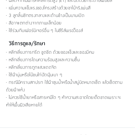
- ผลิตจากไม้พาร์ทิเคิลเกรดสูง (E1) และปิดด้วยกระดาษฟอยล์
- เพิ่มความแข็งแรงของโครงสร้างด้วยขาไม้จริงพ่นสี
- 3 ลูกลิ้นชักตรงกลางและด้านข้างเป็นบานเปิด
- สีอาจแตกต่างจากภาพเล็กน้อย
- ใช้ร่วมกับเฟอร์นิเจอร์อื่น ๆ ในซีรีส์พรอว็องส์
วิธีการดูแล/รักษา
- หลีกเลี่ยงการกรีด ขูดขีด ด้วยของแข็งและของมีคม
- หลีกเลี่ยงการโดนความร้อนสูงและความชื้น
- หลีกเลี่ยงการถูกแสงแดดจัด
- ใช้ผ้านุ่มหรือไม้ขนไก่ปัดฝุ่นเบา ๆ
- กรณีมีคราบสกปรก ใช้ผ้าชุบน้ำหรือน้ำสบู่บิดหมาดเช็ด แล้วเช็ดตาม
ด้วยผ้าแห้ง
- ไม่ควรใช้น้ำยาหรือสารเคมีใด ๆ ทำความสะอาดโดยเด็ดขาดเพราะจะ
ทำให้พื้นผิวเสียหายได้