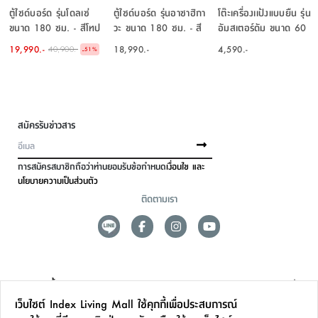
ตู้ไซด์บอร์ด รุ่นโดลเซ่
ตู้ไซด์บอร์ด รุ่นอาซาฮิกา
โต๊ะเครื่องเเป้งแบบยืน รุ่น
ขนาด 180 ซม. - สีโทป
วะ ขนาด 180 ซม. - สี
อัมสเตอร์ดัม ขนาด 60
ไลท์ ทีค
ซม. - สีดาร์ค เวงเก้/
19,990.-
18,990.-
4,590.-
40,900.-
-
51
%
ซิลเวอร์แอช
สมัครรับข่าวสาร
การสมัครสมาชิกถือว่าท่านยอมรับข้อกำหนด
เงื่อนไข และ
นโยบายความเป็นส่วนตัว
ติดตามเรา
ดูแลลูกค้า
เว็บไซต์ Index Living Mall ใช้คุกกี้เพื่อประสบการณ์
สาขาและการบริการ