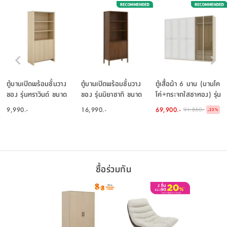
ตู้บานเปิดพร้อมชั้นวาง
ตู้บานเปิดพร้อมชั้นวาง
ตู้เสื้อผ้า 6 บาน (บานโค
ของ รุ่นทราวินด์ ขนาด
ของ รุ่นมิยาซากิ ขนาด
โค่+กระจกใสชาทอง) รุ่น
90 ซม. - สีธรรมชาติ/เก
80 ซม. - สีวอลนัท
พาย ขนาด 300 ซม. - สี
9,990.-
16,990.-
69,900.-
91,850.-
-
23
%
รย์ ทราเวอร์ทีน
เบจ
ซื้อร่วมกัน