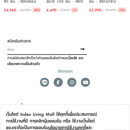
80 ซม. - สีโทปอ่อน
ขนาด 150 ซม. - สีขาว
ซม. - สีขาวงาช้าง
26,940.-
6,490.-
25,900.-
44,900.-
6,590.-
30,900.-
-
-
-
40
%
1
%
16
%
สมัครรับข่าวสาร
การสมัครสมาชิกถือว่าท่านยอมรับข้อกำหนด
เงื่อนไข และ
นโยบายความเป็นส่วนตัว
ติดตามเรา
ดูแลลูกค้า
เว็บไซต์ Index Living Mall ใช้คุกกี้เพื่อประสบการณ์
สาขาและการบริการ
การใช้งานที่ดี การคลิกปุ่มยอมรับ หรือ ใช้งานเว็บไซต์
ของเราถือเป็นการยอมรับ
นโยบายการใช้งานคุกกี้
และ