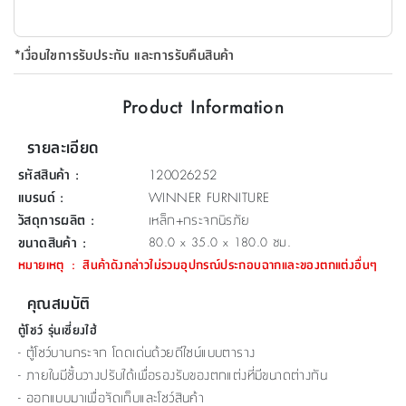
ที่
วาง
*เงื่อนไขการรับประกัน และการรับคืนสินค้า
ของ
อเนกประสงค์
Product Information
ถัง
รายละเอียด
น้ำ
รหัสสินค้า
:
120026252
แบรนด์
:
WINNER FURNITURE
วัสดุการผลิต
:
เหล็ก+กระจกนิรภัย
ขนาดสินค้า
:
80.0 x 35.0 x 180.0 ซม.
หมายเหตุ
:
สินค้าดังกล่าวไม่รวมอุปกรณ์ประกอบฉากและของตกแต่งอื่นๆ
คุณสมบัติ
ตู้โชว์ รุ่นเซี่ยงไฮ้
- ตู้โชว์บานกระจก โดดเด่นด้วยดีไซน์แบบตาราง
- ภายในมีชั้นวางปรับได้เพื่อรองรับของตกแต่งที่มีขนาดต่างกัน
- ออกแบบมาเพื่อจัดเก็บและโชว์สินค้า