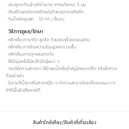
- ประตูและด้านข้างทำด้วยกระจกนิรภัยหนา 5 มม.
- ต้องยึดเฟอร์นิเจอร์ติดผนังด้วยอุปกรณ์ติดยึด
- รับน้ำหนักสูงสุด : 10 กก./ชั้นวาง
วิธีการดูแล/รักษา
- หลีกเลี่ยงการกรีด ขูดขีด ด้วยของแข็งและของมีคม
- หลีกเลี่ยงการโดนความร้อนสูงและความชื้น
- หลีกเลี่ยงการถูกแสงแดดจัด
- ใช้ผ้านุ่มหรือไม้ขนไก่ปัดฝุ่นเบา ๆ
- กรณีมีคราบสกปรก ใช้ผ้าชุบน้ำหรือน้ำสบู่บิดหมาดเช็ด แล้วเช็ดตาม
ด้วยผ้าแห้ง
- ไม่ควรใช้น้ำยาหรือสารเคมีใด ๆ ทำความสะอาดโดยเด็ดขาดเพราะจะ
ทำให้พื้นผิวเสียหายได้
สินค้าใกล้เคียง/สินค้าที่เกี่ยวข้อง