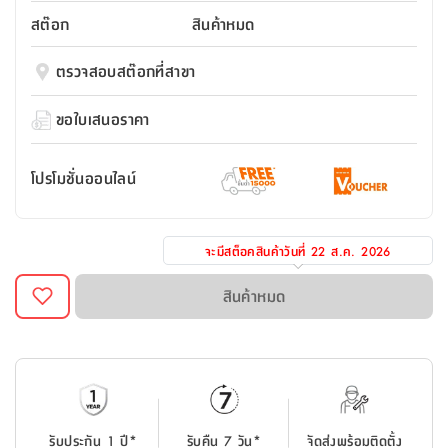
สตี
ใส่
สไลด์
น้ำ
ออฟฟิศ
ลิ้น
สต๊อก
สินค้าหมด
เฟ่น&ส
รองเท้า
รุ่น
เก้าอี้
ชัก
เต
อุปกรณ์
วา
สตูล
สำนักงาน
ตรวจสอบสต๊อกที่สาขา
ตะกร้า
ตัส
ภายใน
โน่
อเนกประสงค์
ห้องน้ำ
ตู้
ขอใบเสนอราคา
ชุด
ลิ้น
กล่อง
ผ้า
ห้อง
ชัก
อเนกประสงค์
ขนหนู
นอน
โปรโมชั่นออนไลน์
และ
รุ่น
ตู้
ชุด
เมล
ลิ้น
คลุม
เบิร์น
จะมีสต็อคสินค้าวันที่
22 ส.ค. 2026
ชัก
อาบ
อเนกประสงค์
น้ำ
สินค้าหมด
ชั้น
อุปกรณ์
วาง
อาบ
อเนกประสงค์
น้ำ
ถาด
รับประกัน 1 ปี*
รับคืน 7 วัน*
จัดส่งพร้อมติดตั้ง
วาง