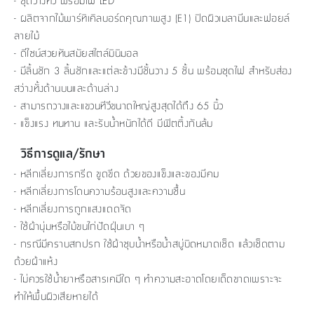
- ชุดวางทีวี พร้อมไฟ LED
- ผลิตจากไม้พาร์ทิเคิลบอร์ดคุณภาพสูง (E1) ปิดผิวเมลามีนและฟอยล์
ลายไม้
- ดีไซน์สวยทันสมัยสไตล์มินิมอล
- มีลิ้นชัก 3 ลิ้นชักและแต่ละข้างมีชั้นวาง 5 ชั้น พร้อมชุดไฟ สำหรับส่อง
สว่างทั้งด้านบนและด้านล่าง
- สามารถวางและแขวนทีวีขนาดใหญ่สูงสุดได้ถึง 65 นิ้ว
- แข็งแรง ทนทาน และรับน้ำหนักได้ดี มีฟิตติ้งกันล้ม
วิธีการดูแล/รักษา
- หลีกเลี่ยงการกรีด ขูดขีด ด้วยของแข็งและของมีคม
- หลีกเลี่ยงการโดนความร้อนสูงและความชื้น
- หลีกเลี่ยงการถูกแสงแดดจัด
- ใช้ผ้านุ่มหรือไม้ขนไก่ปัดฝุ่นเบา ๆ
- กรณีมีคราบสกปรก ใช้ผ้าชุบน้ำหรือน้ำสบู่บิดหมาดเช็ด แล้วเช็ดตาม
ด้วยผ้าแห้ง
- ไม่ควรใช้น้ำยาหรือสารเคมีใด ๆ ทำความสะอาดโดยเด็ดขาดเพราะจะ
ทำให้พื้นผิวเสียหายได้