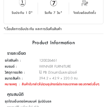
ที่
วาง
รับประกัน 1 ปี*
รับคืน 7 วัน*
จัดส่งพร้อมติดตั้ง
ของ
อเนกประสงค์
*เงื่อนไขการรับประกัน และการรับคืนสินค้า
ถัง
น้ำ
Product Information
รายละเอียด
รหัสสินค้า
:
120026461
แบรนด์
:
WINNER FURNITURE
วัสดุการผลิต
:
ไม้ PB ปิดเมลามีนและฟอยล์
ขนาดสินค้า
:
294.2 x 42.9 x 220.0 ซม.
หมายเหตุ
:
สินค้าดังกล่าวไม่รวมอุปกรณ์ประกอบฉากและของตกแต่งอื่นๆ
คุณสมบัติ
ชุดโฮมเอ็นเตอร์เทนเมนท์ รุ่นมินิมอล