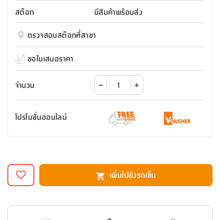
สตี
ใส่
สไลด์
น้ำ
ออฟฟิศ
ลิ้น
สต๊อก
มีสินค้าพร้อมส่ง
เฟ่น&ส
รองเท้า
รุ่น
เก้าอี้
ชัก
เต
อุปกรณ์
วา
สตูล
สำนักงาน
ตรวจสอบสต๊อกที่สาขา
ตะกร้า
ตัส
ภายใน
โน่
อเนกประสงค์
ห้องน้ำ
ตู้
ขอใบเสนอราคา
ชุด
ลิ้น
กล่อง
ผ้า
ห้อง
ชัก
อเนกประสงค์
ขนหนู
นอน
จำนวน
และ
รุ่น
ตู้
ชุด
เมล
ลิ้น
โปรโมชั่นออนไลน์
คลุม
เบิร์น
ชัก
อาบ
อเนกประสงค์
น้ำ
ชั้น
อุปกรณ์
วาง
เพิ่มไปยังรถเข็น
อาบ
อเนกประสงค์
น้ำ
ถาด
วาง