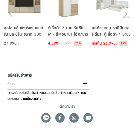
ชุดโฮมเอ็นเตอร์เทนเมนท์
ตู้เสื้อผ้า 2 บาน รุ่นซิโน่-
ชุดห้องนอน รุ่นมินิมอล
รุ่นเมลเบิร์น ขนาด 300
M - สีเลอบาน่า โอ๊ค/ขาว
(เตียง, ตู้เสื้อผ้า 4 บาน,
ซม. - สีหินทราย/เลอบา
โต๊ะเครื่องแป้งแบบยืน) -
24,990.-
4,590.-
เริ่มต้น
26,990.-
5,990.-
-
-
23
%
14
%
น่า โอ๊ค
สีขาว/เลอบาน่า โอ๊ค
สมัครรับข่าวสาร
การสมัครสมาชิกถือว่าท่านยอมรับข้อกำหนด
เงื่อนไข และ
นโยบายความเป็นส่วนตัว
ติดตามเรา