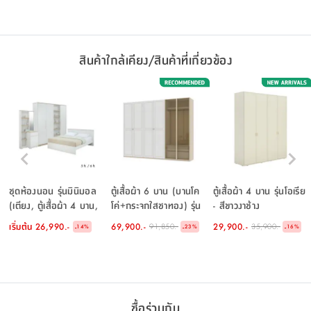
สินค้าใกล้เคียง/สินค้าที่เกี่ยวข้อง
ชุดห้องนอน รุ่นมินิมอล
ตู้เสื้อผ้า 6 บาน (บานโค
ตู้เสื้อผ้า 4 บาน รุ่นโอเรีย
(เตียง, ตู้เสื้อผ้า 4 บาน,
โค่+กระจกใสชาทอง) รุ่น
- สีขาวงาช้าง
โต๊ะเครื่องแป้งแบบยืน) -
พาย ขนาด 300 ซม. - สี
เริ่มต้น
26,990.-
69,900.-
29,900.-
91,850.-
35,900.-
-
-
-
14
%
23
%
16
%
สีขาว/เลอบาน่า โอ๊ค
เบจ
ซื้อร่วมกัน