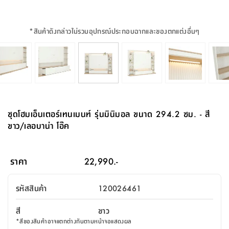
จบ
ฟุต
รูป
เม็ด
จัด
อุปกรณ์
ตกแต่ง
เครื่อง
โคม
อุปกรณ์
ตะกร้า
อาหาร
ของ
รุ่น
โมริ
โน่
ครัว
แป้ง
วาง
และ
นั่ง
อุปกรณ์
ใน
ตู้
โฟม
แต่ง
ถัง
ทำความ
โซฟา
สวน
ครัว
ไฟ
จัด
ผ้า
ใน
เพ
ซี
เล่น
และ
ปลอก
รูป
ซัก
ซี
สูง
สวน
ขยะ
สะอาด
ภาชนะ
ชุด
รุ่น
ระย้า
เก็บ
ห้องน้ำ
นเน่
รีส์
*
สินค้าดังกล่าวไม่รวมอุปกรณ์ประกอบฉากและของตกแต่งอื่นๆ
โต๊ะ
อุปกรณ์
อบ
ตู้
ผ้า
ปั้น
อุปกรณ์
โคม
รีส์
เก้าอี้
แบบ
จัด
ห้อง
จิ
สำหรับ
ข้าง
ห้อง
การ
รีด
แขวน
ตู้
นวม
ตกแต่ง
ราง
อุปกรณ์
ไฟ
พับ
หลอด
ใช้
เก็บ
กระจก
วา
นอน
นนี่
สำนักงาน
เตียง
เก็บ
เดิน
และ
ติด
เตี้ย
และ
ม่าน
ตกแต่ง
ห้อง
ไฟ
เท้า
อาหาร
ตั้ง
ซาบิ
รุ่น
ของ
ที่
เครื่อง
ทาง
หลอด
นอน
โต๊ะ
ผนัง
อุปกรณ์
พื้นที่
โซฟา
และ
กล่อง
เหยียบ
พื้น
ซี
ซี
ตู้
รอง
เบาะ
มือ
ไฟ
พับ
ตกแต่ง
ใน
อุปกรณ์
รุ่น
อุปกรณ์
ทิช
และ
รีส์
รีน
บริเวณ
ช่าง
ตู้
สำหรับ
นอน
รอง
ห้อง
สินค้า
สวน
ใน
โด
ชู่
กระจก
นอก
และ
นั่ง
ไซด์
ใช้
แจกัน
นั่ง
แนะนำ
ครัว
ชุด
มิ
ติด
ชุดโฮมเอ็นเตอร์เทนเมนท์ รุ่นมินิมอล ขนาด 294.2 ซม. - สี
บ้าน
ที่นอน
อุปกรณ์
เล่น
บอร์ด
ใน
พรม
ที่
ห้อง
เน็ก
ผนัง
ขาว/เลอบาน่า โอ๊ค
และ
ปิคนิค
อุปกรณ์
ปรับปรุง
ครัว
ดัก
เก็บ
นอน
สวน
โต๊ะ
ตกแต่ง
ออกแบบ
บ้าน
และ
ฝุ่น
โซฟา
เครื่อง
ฝักบัว
รุ่น
ภาษา
ตู้
กลาง
ผนัง
ห้อง
รุ่น
สำอาง
/
เมล
ราคา
22,990.-
บิล
เสื้อผ้า
อาหาร
เคียร่
และ
สาย
ตัน
โต๊ะ
เครื่อง
ต์
ใน
ไทย
Eng
า
เครื่อง
ฉีด
รหัสสินค้า
120026461
อิน
คอนโซล
หอม
แบบ
ตู้
ตู้
ประดับ
ชำระ
เฟอร์นิเจอร์
คุณ
สำนักงาน
โซฟา
เสื้อผ้า
/
สี
ขาว
โต๊ะ
พรม
รุ่น
กล่อง
บาน
ก๊อก
*
สีของสินค้าอาจแตกต่างกันตามหน้าจอแสดงผล
ข้าง
ตู้
โฮม