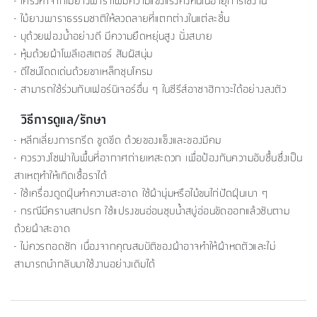
- โครงทำจากไม้ยางพาราเพิ่มความแข็งแรงคงทนในอายุการใช้งาน
- ไม้ยางพาราธรรมชาติให้ลวดลายที่แตกต่างในแต่ละชิ้น
- บุด้วยฟองน้ำอย่างดี มีความยืดหยุ่นสูง นั่งสบาย
- หุ้มด้วยผ้าโพลีเอสเตอร์ สัมผัสนุ่ม
- ดีไซน์โดดเด่นด้วยขาเหล็กชุบโครม
- สามารถใช้ร่วมกับเฟอร์นิเจอร์อื่น ๆ ในซีรีส์อาซาฮิกาวะได้อย่างลงตัว
วิธีการดูแล/รักษา
- หลีกเลี่ยงการกรีด ขูดขีด ด้วยของแข็งและของมีคม
- ควรวางโซฟาในพื้นที่อากาศถ่ายเทสะดวก เพื่อป้องกันความอับชื้นซึ่งเป็น
สาเหตุทำให้เกิดเชื้อราได้
- ใช้เครื่องดูดฝุ่นทำความสะอาด ใช้ผ้านุ่มหรือไม้ขนไก่ปัดฝุ่นเบา ๆ
- กรณีมีคราบสกปรก ใช้แปรงขนอ่อนชุบน้ำสบู่อ่อนขัดออกแล้วซับตาม
ด้วยผ้าสะอาด
- ไม่ควรถอดซัก เนื่องจากคุณสมบัติของผ้าอาจทำให้ผ้าหดตัวและไม่
สามารถนำกลับมาใช้งานอย่างเดิมได้