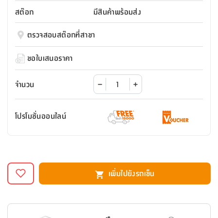
สตี
ใส่
สไลด์
น้ำ
ออฟฟิศ
ลิ้น
สต๊อก
มีสินค้าพร้อมส่ง
เฟ่น&ส
รองเท้า
รุ่น
เก้าอี้
ชัก
เต
อุปกรณ์
วา
สตูล
สำนักงาน
ตรวจสอบสต๊อกที่สาขา
ตะกร้า
ตัส
ภายใน
โน่
อเนกประสงค์
ห้องน้ำ
ตู้
ขอใบเสนอราคา
ชุด
ลิ้น
กล่อง
ผ้า
ห้อง
ชัก
อเนกประสงค์
ขนหนู
นอน
จำนวน
และ
รุ่น
ตู้
ชุด
เมล
ลิ้น
โปรโมชั่นออนไลน์
คลุม
เบิร์น
ชัก
อาบ
อเนกประสงค์
น้ำ
ชั้น
อุปกรณ์
วาง
เพิ่มไปยังรถเข็น
อาบ
อเนกประสงค์
น้ำ
ถาด
วาง