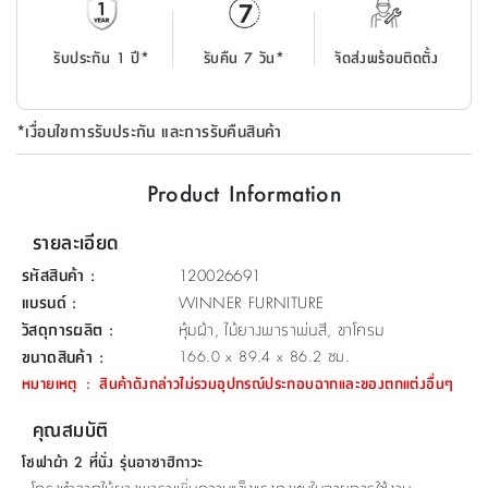
ที่
วาง
รับประกัน 1 ปี*
รับคืน 7 วัน*
จัดส่งพร้อมติดตั้ง
ของ
อเนกประสงค์
*เงื่อนไขการรับประกัน และการรับคืนสินค้า
ถัง
น้ำ
Product Information
รายละเอียด
รหัสสินค้า
:
120026691
แบรนด์
:
WINNER FURNITURE
วัสดุการผลิต
:
หุ้มผ้า, ไม้ยางพาราพ่นสี, ขาโครม
ขนาดสินค้า
:
166.0 x 89.4 x 86.2 ซม.
หมายเหตุ
:
สินค้าดังกล่าวไม่รวมอุปกรณ์ประกอบฉากและของตกแต่งอื่นๆ
คุณสมบัติ
โซฟาผ้า 2 ที่นั่ง รุ่นอาซาฮิกาวะ