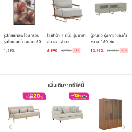
รูปภาพเจลพร้อมกรอบ
โซฟาผ้า 1 ที่นั่ง รุ่นอาซา
ตู้วางทีวี รุ่นคาซาบลังก้า
รุ่นโรแมนติก้า ขนาด 60
ฮิกาวะ - สีเบจ
ขนาด 160 ซม. -
X 90 ซม. - คละสี
หินทราย ไฮกลอส
1,290.-
6,990.-
13,990.-
8,990.-
23,900.-
-
-
22
%
41
%
เพิ่มเติมจากซีรีส์นี้