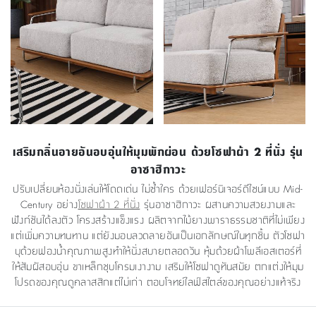
เสริมกลิ่นอายอันอบอุ่นให้มุมพักผ่อน ด้วยโซฟาผ้า 2 ที่นั่ง รุ่น
อาซาฮิกาวะ
ปรับเปลี่ยนห้องนั่งเล่นให้โดดเด่น ไม่ซ้ำใคร ด้วยเฟอร์นิเจอร์ดีไซน์แบบ Mid-
Century อย่าง
โซฟาผ้า 2 ที่นั่ง
รุ่นอาซาฮิกาวะ ผสานความสวยงามและ
ฟังก์ชันได้ลงตัว โครงสร้างแข็งแรง ผลิตจากไม้ยางพาราธรรมชาติที่ไม่เพียง
แต่เพิ่มความทนทาน แต่ยังมอบลวดลายอันเป็นเอกลักษณ์ในทุกชิ้น ตัวโซฟา
บุด้วยฟองน้ำคุณภาพสูงทำให้นั่งสบายตลอดวัน หุ้มด้วยผ้าโพลีเอสเตอร์ที่
ให้สัมผัสอบอุ่น ขาเหล็กชุบโครมเงางาม เสริมให้โซฟาดูทันสมัย ตกแต่งให้มุม
โปรดของคุณดูคลาสสิกแต่ไม่เก่า ตอบโจทย์ไลฟ์สไตล์ของคุณอย่างแท้จริง