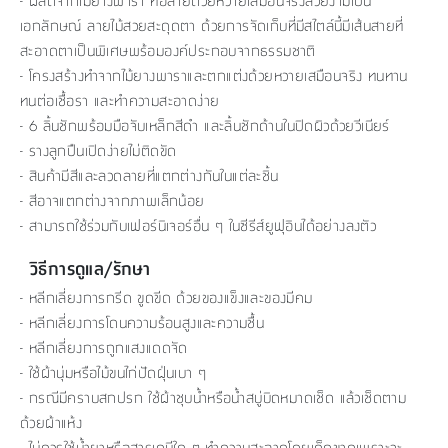
- ผลิตจากไม้ยางพารา ทอลายด้วยหวายเสมือนจริงสวยงามเป็น
เอกลักษณ์ ลายไม้สวยสะดุดตา ด้วยการจัดเก็บที่มีสไตล์นี้มีเส้นสายที่
สะอาดตาเป็นพิเศษพร้อมองค์ประกอบจากธรรมชาติ
- โครงสร้างทำจากไม้ยางพาราและตกแต่งด้วยหวายเสมือนจริง ทนทาน
ทนต่อเชื้อรา และทำความสะอาดง่าย
- 6 ลิ้นชักพร้อมมือจับเหล็กสีดำ และลิ้นชักด้านในปิดผิวด้วยวีเนียร์
- รางลูกปืนเปิดง่ายไม่ติดขัด
- สินค้ามีสีและลวดลายที่แตกต่างกันในแต่ละชิ้น
- สีอาจแตกต่างจากภาพเล็กน้อย
- สามารถใช้ร่วมกับเฟอร์นิเจอร์อื่น ๆ ในซีรีส์ยูฟุอินได้อย่างลงตัว
วิธีการดูแล/รักษา
- หลีกเลี่ยงการกรีด ขูดขีด ด้วยของแข็งและของมีคม
- หลีกเลี่ยงการโดนความร้อนสูงและความชื้น
- หลีกเลี่ยงการถูกแสงแดดจัด
- ใช้ผ้านุ่มหรือไม้ขนไก่ปัดฝุ่นเบา ๆ
- กรณีมีคราบสกปรก ใช้ผ้าชุบน้ำหรือน้ำสบู่บิดหมาดเช็ด แล้วเช็ดตาม
ด้วยผ้าแห้ง
- ไม่ควรใช้น้ำยาหรือสารเคมีใด ๆ ทำความสะอาดโดยเด็ดขาดเพราะจะ