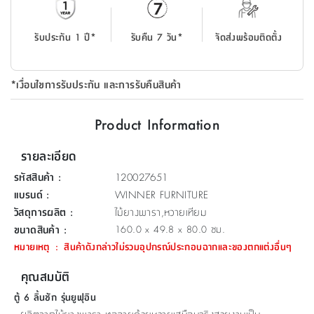
ที่
วาง
รับประกัน 1 ปี*
รับคืน 7 วัน*
จัดส่งพร้อมติดตั้ง
ของ
อเนกประสงค์
*เงื่อนไขการรับประกัน และการรับคืนสินค้า
ถัง
น้ำ
Product Information
รายละเอียด
รหัสสินค้า
:
120027651
แบรนด์
:
WINNER FURNITURE
วัสดุการผลิต
:
ไม้ยางพารา,หวายเทียม
ขนาดสินค้า
:
160.0 x 49.8 x 80.0 ซม.
หมายเหตุ
:
สินค้าดังกล่าวไม่รวมอุปกรณ์ประกอบฉากและของตกแต่งอื่นๆ
คุณสมบัติ
ตู้ 6 ลิ้นชัก รุ่นยูฟุอิน