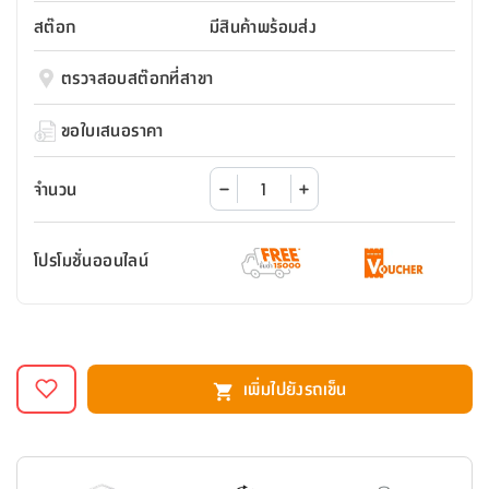
สตี
ใส่
สไลด์
น้ำ
ออฟฟิศ
ลิ้น
สต๊อก
มีสินค้าพร้อมส่ง
เฟ่น&ส
รองเท้า
รุ่น
เก้าอี้
ชัก
เต
อุปกรณ์
วา
สตูล
สำนักงาน
ตรวจสอบสต๊อกที่สาขา
ตะกร้า
ตัส
ภายใน
โน่
อเนกประสงค์
ห้องน้ำ
ตู้
ขอใบเสนอราคา
ชุด
ลิ้น
กล่อง
ผ้า
ห้อง
ชัก
อเนกประสงค์
ขนหนู
นอน
จำนวน
และ
รุ่น
ตู้
ชุด
เมล
ลิ้น
โปรโมชั่นออนไลน์
คลุม
เบิร์น
ชัก
อาบ
อเนกประสงค์
น้ำ
ชั้น
อุปกรณ์
วาง
เพิ่มไปยังรถเข็น
อาบ
อเนกประสงค์
น้ำ
ถาด
วาง