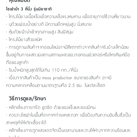
โซฟาผ้า 3 ที่นั่ง รุ่นมิยาซากิ
- โครงไม้ยางเนื้อแข็งเพื่อความแข็งแรงทนทาน เพื่ออายุการใช้งานที่ยาวนาน
- บุด้วยฟองน้ำอย่างดี มีความยืดหยุ่นสูง นั่งสบาย
- หุ้มด้วยผ้านำเข้าคุณภาพสูง สัมผัสนุ่ม
- โครงไม้ยางสีวอลนัท
- การดูภาพสินค้าจากออนไลน์อาจมีสีแตกต่างจากสินค้าจริงบ้างเล็กน้อย
ขึ้นอยู่กับการแสดงผลตามสภาพแสงของจอคอมพิวเตอร์หรือโทรศัพท์มือ
ถือของลูกค้า
- รับน้ำหนักสูงสุดได้ไม่เกิน 110 กก./ที่นั่ง
- เนื่องจากสินค้าเป็น mass production ขนาดของสินค้า อาจมี
ความคลาดเคลื่อนตามมาตรฐานคือ 2.5 ซม. ในแต่ละล็อต
วิธีการดูแล/รักษา
- หลีกเลี่ยงการกรีด ขูดขีด ด้วยของแข็งและของมีคม
- ควรวางโซฟาในพื้นที่อากาศถ่ายเทสะดวก เพื่อป้องกันความอับชื้นซึ่งเป็น
สาเหตุทำให้เกิดเชื้อราได้
- หลีกเลี่ยงการถูกแสงแดดจัดเป็นเวลานานและวางให้ห่างจากความร้อนและ