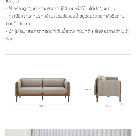
เปลวไฟ
- ใช้เครื่องดูดฝุ่นทำความสะอาด ใช้ผ้านุ่มหรือไม้ขนไก่ปัดฝุ่นเบา ๆ
- กรณีมีคราบสกปรก ใช้แปรงขนอ่อนชุบน้ำสบู่อ่อนขัดออกแล้วซับตาม
ด้วยผ้าสะอาด
- ผ้าหุ้มโซฟาสามารถถอดซักได้ในน้ำอุณหภูมิปกติ หลีกเลี่ยงการซักในน้ำ
ร้อน