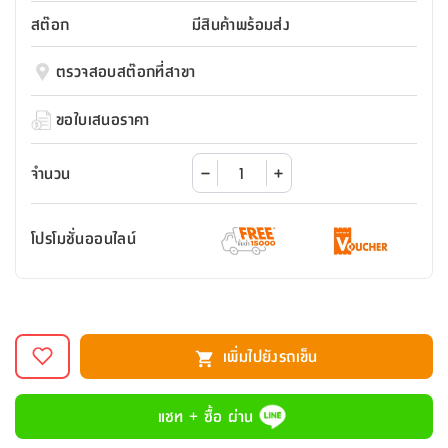
สตี
ใส่
สไลด์
น้ำ
ออฟฟิศ
ลิ้น
สต๊อก
มีสินค้าพร้อมส่ง
เฟ่น&ส
รองเท้า
รุ่น
เก้าอี้
ชัก
เต
อุปกรณ์
วา
สตูล
สำนักงาน
ตรวจสอบสต๊อกที่สาขา
ตะกร้า
ตัส
ภายใน
โน่
อเนกประสงค์
ห้องน้ำ
ตู้
ขอใบเสนอราคา
ชุด
ลิ้น
กล่อง
ผ้า
ห้อง
ชัก
อเนกประสงค์
ขนหนู
นอน
จำนวน
และ
รุ่น
ตู้
ชุด
เมล
ลิ้น
โปรโมชั่นออนไลน์
คลุม
เบิร์น
ชัก
อาบ
อเนกประสงค์
น้ำ
ชั้น
อุปกรณ์
วาง
เพิ่มไปยังรถเข็น
อาบ
อเนกประสงค์
น้ำ
แชท + ซื้อ ผ่าน
ถาด
วาง