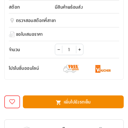
สตี
ใส่
สไลด์
น้ำ
ออฟฟิศ
ลิ้น
สต๊อก
มีสินค้าพร้อมส่ง
เฟ่น&ส
รองเท้า
รุ่น
เก้าอี้
ชัก
เต
อุปกรณ์
วา
สตูล
สำนักงาน
ตรวจสอบสต๊อกที่สาขา
ตะกร้า
ตัส
ภายใน
โน่
อเนกประสงค์
ห้องน้ำ
ตู้
ขอใบเสนอราคา
ชุด
ลิ้น
กล่อง
ผ้า
ห้อง
ชัก
อเนกประสงค์
ขนหนู
นอน
จำนวน
และ
รุ่น
ตู้
ชุด
เมล
ลิ้น
โปรโมชั่นออนไลน์
คลุม
เบิร์น
ชัก
อาบ
อเนกประสงค์
น้ำ
ชั้น
อุปกรณ์
วาง
เพิ่มไปยังรถเข็น
อาบ
อเนกประสงค์
น้ำ
ถาด
วาง