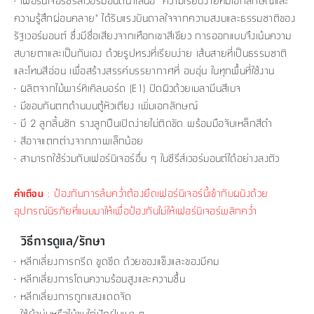
- เฟอร์นิเจอร์ซีรีส์เวอร์มอนต์นำเสนอ "ความเรียบง่ายที่มีเอกลักษณ์และ
ความรู้สึกผ่อนคลาย" ได้รับแรงบันดาลใจจากความสงบและธรรมชาติของ
รัฐเวอร์มอนต์ ซึ่งมีชื่อเสียงจากเทือกเขาสีเขียว การออกแบบจึงเน้นความ
สบายตาและเป็นกันเอง ด้วยรูปทรงที่เรียบง่าย เส้นสายที่เป็นธรรมชาติ
และโทนสีอ่อน เพื่อสร้างสรรค์บรรยากาศที่ อบอุ่น ในทุกพื้นที่ใช้งาน
- ผลิตจากไม้พาร์ทิเคิลบอร์ด (E1) ปิดผิวด้วยเมลามีนสีเบจ
- มีขอบกันตกด้านบนตู้หัวเตียง เพิ่มเอกลักษณ์
- มี 2 ลูกลิ้นชัก รางลูกปืนเปิดง่ายไม่ติดขัด พร้อมมือจับเหล็กสีดำ
- สีอาจแตกต่างจากภาพเล็กน้อย
- สามารถใช้ร่วมกับเฟอร์นิเจอร์อื่น ๆ ในซีรีส์เวอร์มอนต์ได้อย่างลงตัว
: ป้องกันการล้มคว่ำต้องยึดเฟอร์นิเจอร์นี้เข้ากับผนังด้วย
คำเตือน
อุปกรณ์นิรภัยที่แนบมาให้เพื่อป้องกันไม่ให้เฟอร์นิเจอร์พลิกคว่ำ
วิธีการดูแล/รักษา
- หลีกเลี่ยงการกรีด ขูดขีด ด้วยของแข็งและของมีคม
- หลีกเลี่ยงการโดนความร้อนสูงและความชื้น
- หลีกเลี่ยงการถูกแสงแดดจัด
- ใช้ผ้านุ่มหรือไม้ขนไก่ปัดฝุ่นเบา ๆ