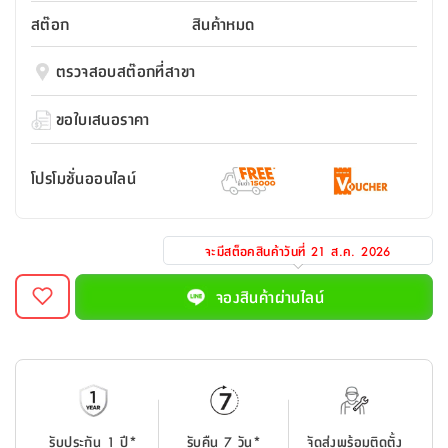
สตี
ใส่
สไลด์
น้ำ
ออฟฟิศ
ลิ้น
สต๊อก
สินค้าหมด
เฟ่น&ส
รองเท้า
รุ่น
เก้าอี้
ชัก
เต
อุปกรณ์
วา
สตูล
สำนักงาน
ตรวจสอบสต๊อกที่สาขา
ตะกร้า
ตัส
ภายใน
โน่
อเนกประสงค์
ห้องน้ำ
ตู้
ขอใบเสนอราคา
ชุด
ลิ้น
กล่อง
ผ้า
ห้อง
ชัก
อเนกประสงค์
ขนหนู
นอน
โปรโมชั่นออนไลน์
และ
รุ่น
ตู้
ชุด
เมล
ลิ้น
คลุม
เบิร์น
จะมีสต็อคสินค้าวันที่
21 ส.ค. 2026
ชัก
อาบ
อเนกประสงค์
น้ำ
จองสินค้าผ่านไลน์
ชั้น
อุปกรณ์
วาง
อาบ
อเนกประสงค์
น้ำ
ถาด
รับประกัน 1 ปี*
รับคืน 7 วัน*
จัดส่งพร้อมติดตั้ง
วาง