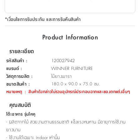
ที่
วาง
*เงื่อนไขการรับประกัน และการรับคืนสินค้า
ของ
อเนกประสงค์
Product Information
ถัง
รายละเอียด
น้ำ
รหัสสินค้า
:
120027942
แบรนด์
:
WINNER FURNITURE
วัสดุการผลิต
:
ไม้ยางพารา
ขนาดสินค้า
:
180.0 x 90.0 x 75.0 ซม.
หมายเหตุ
:
สินค้าดังกล่าวไม่รวมอุปกรณ์ประกอบฉากและของตกแต่งอื่นๆ
คุณสมบัติ
โต๊ะอาหาร รุ่นโทคุ
- ผลิตจากไม้ สวยงามตามธรรมชาติ แข็งแรงทนทาน มีอายุการใช้งาน
ยาวนาน
- ใช้งานได้เฉพาะ indoor เท่านั้น