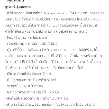
ตู้วางทีวี รุ่นมิยาซากิ
- ซีรีส์มิยาซากินำเสนอสไตล์ Modern Tropical โดยผสมผสานความเรียบ
ง่ายทันสมัยเข้ากับความอบอุ่นผ่อนคลายแบบเขตร้อน โครงสร้างที่เรียบ
ง่ายถูกเสริมด้วยดีไซน์ขากลึงกลม เพิ่มความนุ่มนวลและเป็นธรรมชาติ
ทำให้ได้เฟอร์นิเจอร์ที่โปร่งสบาย เบา และมีสุนทรียภาพที่ลงตัว
- โครงสร้างทำมาจากไม้ยางพารา
- แผ่นหลังทำมาจากเอ็มดีเอฟปิดวีเนียร์
- ตู้วางทีวีนี้มีจุดเด่นคือช่องสำหรับวางของตกแต่ง เช่น ต้นไม้หรือรูปปั้น
และมีถาดอเนกประสงค์แบบถอดได้ซึ่งใช้เป็นถาดเสิร์ฟอาหารหรือจะนำมา
ปิดช่องเพื่อปรับให้เป็นพื้นผิวเรียบก็ได้ นอกจากนี้ยังสามารถติดตั้งแผ่น
ด้านข้างส่วนบนได้ทั้งฝั่งซ้ายและขวาเพื่อให้เหมาะสมกับพื้นที่
- มีชั้นวางโล่งเพื่อให้หยิบของได้ง่าย
- มี 3 ลูกลิ้นชัก ด้านในปิดด้วยวีเนียร์
- รางลูกปืนเปิดง่ายไม่ติดขัด
- ขนาดของทีวีสูงสุดที่รองรับได้ : 75 นิ้ว
- สินค้ามีสีและลวดลายที่แตกต่างกันในแต่ละชิ้น
- สามารถใช้ร่วมกับเฟอร์นิเจอร์อื่น ๆ ในซีรีส์มิยาซากิได้อย่างลงตัว