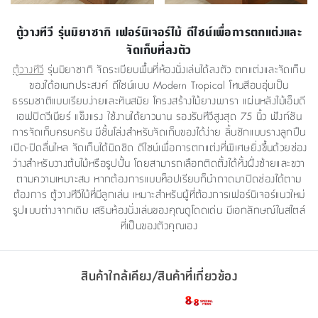
ตู้วางทีวี รุ่นมิยาซากิ เฟอร์นิเจอร์ไม้ ดีไซน์เพื่อการตกแต่งและ
จัดเก็บที่ลงตัว
ตู้วางทีวี
รุ่นมิยาซากิ จัดระเบียบพื้นที่ห้องนั่งเล่นได้ลงตัว ตกแต่งและจัดเก็บ
ของได้อเนกประสงค์ ดีไซน์แบบ Modern Tropical โทนสีอบอุ่นเป็น
ธรรมชาติแบบเรียบง่ายและทันสมัย โครงสร้างไม้ยางพารา แผ่นหลังไม้เอ็มดี
เอฟปิดวีเนียร์ แข็งแรง ใช้งานได้ยาวนาน รองรับทีวีสูงสุด 75 นิ้ว ฟังก์ชัน
การจัดเก็บครบครัน มีชั้นโล่งสำหรับจัดเก็บของได้ง่าย ลิ้นชักแบบรางลูกปืน
เปิด-ปิดลื่นไหล จัดเก็บได้มิดชิด ดีไซน์เพื่อการตกแต่งที่พิเศษยิ่งขึ้นด้วยช่อง
ว่างสำหรับวางต้นไม้หรือรูปปั้น โดยสามารถเลือกติดตั้งได้ทั้งฝั่งซ้ายและขวา
ตามความเหมาะสม หากต้องการแบบท็อปเรียบก็นำถาดมาปิดช่องได้ตาม
ต้องการ ตู้วางทีวีไม้ที่มีลูกเล่น เหมาะสำหรับผู้ที่ต้องการเฟอร์นิเจอร์แนวใหม่
รูปแบบต่างจากเดิม เสริมห้องนั่งเล่นของคุณดูโดดเด่น มีเอกลักษณ์ในสไตล์
ที่เป็นของตัวคุณเอง
สินค้าใกล้เคียง/สินค้าที่เกี่ยวข้อง