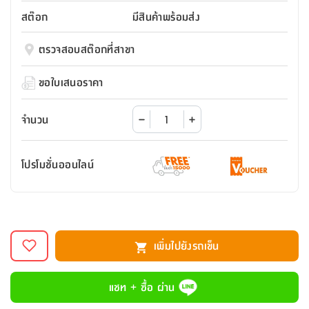
สตี
ใส่
สไลด์
น้ำ
ออฟฟิศ
ลิ้น
สต๊อก
มีสินค้าพร้อมส่ง
เฟ่น&ส
รองเท้า
รุ่น
เก้าอี้
ชัก
เต
อุปกรณ์
วา
สตูล
สำนักงาน
ตรวจสอบสต๊อกที่สาขา
ตะกร้า
ตัส
ภายใน
โน่
อเนกประสงค์
ห้องน้ำ
ตู้
ขอใบเสนอราคา
ชุด
ลิ้น
กล่อง
ผ้า
ห้อง
ชัก
อเนกประสงค์
ขนหนู
นอน
จำนวน
และ
รุ่น
ตู้
ชุด
เมล
ลิ้น
โปรโมชั่นออนไลน์
คลุม
เบิร์น
ชัก
อาบ
อเนกประสงค์
น้ำ
ชั้น
อุปกรณ์
วาง
เพิ่มไปยังรถเข็น
อาบ
อเนกประสงค์
น้ำ
แชท + ซื้อ ผ่าน
ถาด
วาง