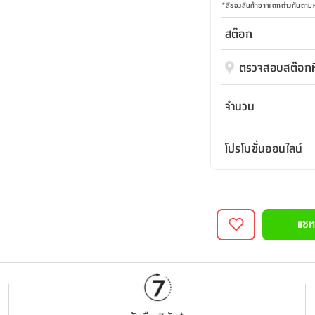
*
สีของสินค้าอาจแตกต่างกันตา
สต๊อก
ตรวจสอบสต๊อกที
จำนวน
โปรโมชั่นออนไลน์
แชท