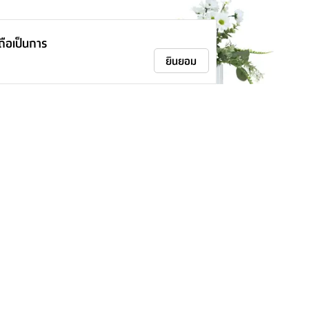
าถือเป็นการ
ยินยอม
่นบลูม (6 ชิ้น/ชุด) - ใส
ดอกไม้ในแจกันแก้ว รุ่นอาริน - สีขาว/ใส
โปร่ง
249.-
-
495.-
49
%
ติดตามเรา