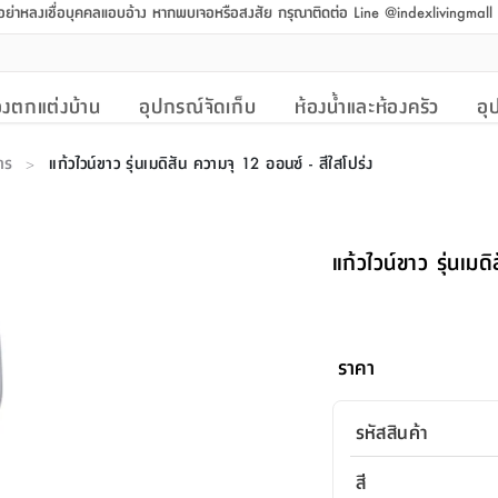
 อย่าหลงเชื่อบุคคลแอบอ้าง หากพบเจอหรือสงสัย กรุณาติดต่อ Line @indexlivingmal
งตกแต่งบ้าน
อุปกรณ์จัดเก็บ
ห้องน้ำและห้องครัว
อุ
าร
แก้วไวน์ขาว รุ่นเมดิสัน ความจุ 12 ออนซ์ - สีใสโปร่ง
>
แก้วไวน์ขาว รุ่นเมด
ราคา
รหัสสินค้า
สี