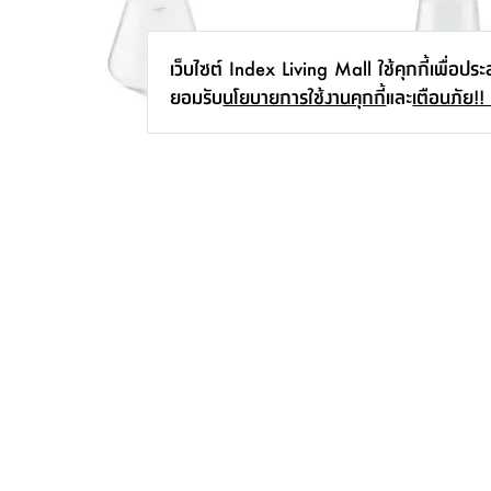
เว็บไซต์ Index Living Mall ใช้คุกกี้เพื่อปร
ยอมรับ
นโยบายการใช้งานคุกกี้
และ
เตือนภัย!!
แก้วไวน์แดง รุ่น แอมบริดจ์ ขนาด 710
แก้วไวน์ขาว รุ่น แอมบริดจ
มล.
มล.
190.-
190.-
สมัครรับข่าวสาร