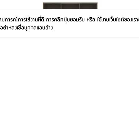
ะสบการณ์การใช้งานที่ดี การคลิกปุ่มยอมรับ หรือ ใช้งานเว็บไซต์ของเร
 อย่าหลงเชื่อบุคคลแอบอ้าง
์ ขนาด 480
ตู้เสื้อผ้าบานสไลด์กระจกใส รุ่นทรีโอ้
ชุดแก้วไวน์ รุ
ขนาด 240 ซม. - สีไลท์ วู้ด/ใสโปร่ง
โปร่ง
38,990.-
-
199.-
55,900.-
30
%