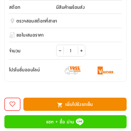
สตี
ใส่
สไลด์
น้ำ
ออฟฟิศ
ลิ้น
สต๊อก
มีสินค้าพร้อมส่ง
เฟ่น&ส
รองเท้า
รุ่น
เก้าอี้
ชัก
เต
อุปกรณ์
วา
สตูล
สำนักงาน
ตรวจสอบสต๊อกที่สาขา
ตะกร้า
ตัส
ภายใน
โน่
อเนกประสงค์
ห้องน้ำ
ตู้
ขอใบเสนอราคา
ชุด
ลิ้น
กล่อง
ผ้า
ห้อง
ชัก
อเนกประสงค์
ขนหนู
นอน
จำนวน
และ
รุ่น
ตู้
ชุด
เมล
ลิ้น
โปรโมชั่นออนไลน์
คลุม
เบิร์น
ชัก
อาบ
อเนกประสงค์
น้ำ
ชั้น
อุปกรณ์
วาง
เพิ่มไปยังรถเข็น
อาบ
อเนกประสงค์
น้ำ
แชท + ซื้อ ผ่าน
ถาด
วาง