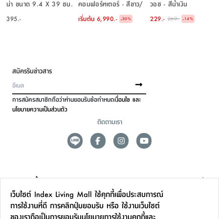
น่า ขนาด 9.4 X 39 ซม.
คอมฟอร์ทเตอร์ - สีขาว/
วอช - สีน้ำเงิน
- สีเทา/ทอง
น้ำเงิน
395.-
เริ่มต้น
6,990.-
229.-
269.-
-
-
30
%
14
%
สมัครรับข่าวสาร
การสมัครสมาชิกถือว่าท่านยอมรับข้อกำหนด
เงื่อนไข และ
นโยบายความเป็นส่วนตัว
ติดตามเรา
ดูแลลูกค้า
เว็บไซต์ Index Living Mall ใช้คุกกี้เพื่อประสบการณ์
สาขาและการบริการ
การใช้งานที่ดี การคลิกปุ่มยอมรับ หรือ ใช้งานเว็บไซต์
ของเราถือเป็นการยอมรับ
นโยบายการใช้งานคุกกี้
และ