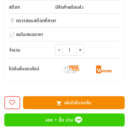
สตี
ใส่
สไลด์
น้ำ
ออฟฟิศ
ลิ้น
สต๊อก
มีสินค้าพร้อมส่ง
เฟ่น&ส
รองเท้า
รุ่น
เก้าอี้
ชัก
เต
อุปกรณ์
วา
สตูล
สำนักงาน
ตรวจสอบสต๊อกที่สาขา
ตะกร้า
ตัส
ภายใน
โน่
อเนกประสงค์
ห้องน้ำ
ตู้
ขอใบเสนอราคา
ชุด
ลิ้น
กล่อง
ผ้า
ห้อง
ชัก
อเนกประสงค์
ขนหนู
นอน
จำนวน
และ
รุ่น
ตู้
ชุด
เมล
ลิ้น
โปรโมชั่นออนไลน์
คลุม
เบิร์น
ชัก
อาบ
อเนกประสงค์
น้ำ
ชั้น
อุปกรณ์
วาง
เพิ่มไปยังรถเข็น
อาบ
อเนกประสงค์
น้ำ
แชท + ซื้อ ผ่าน
ถาด
วาง