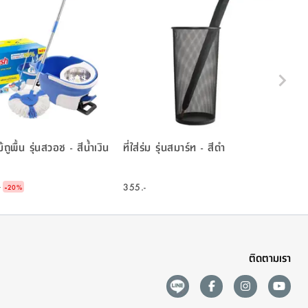
้ถูพื้น รุ่นสวอช - สีน้ำเงิน
ที่ใส่ร่ม รุ่นสมาร์ท - สีดำ
-
355.-
-
20
%
ติดตามเรา