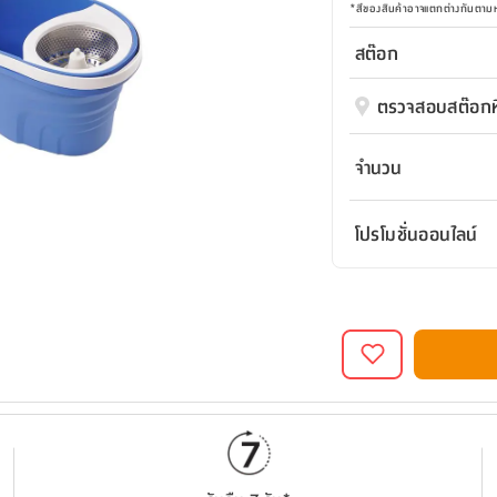
*
สีของสินค้าอาจแตกต่างกันตา
สต๊อก
ตรวจสอบสต๊อกที
จำนวน
โปรโมชั่นออนไลน์