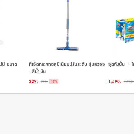
ฮอปป์ ขนาด
ที่เช็ดกระจกอลูมิเนียมปรับระดับ รุ่นสวอช
ชุดถังปั่น + ไม
- สีน้ำเงิน
329.-
-
1,590.-
399.-
1,990.
17
%