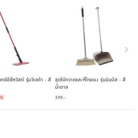
อีซี่ทวิสต์ รุ่นวิเลด้า - สี
ชุดไม้กวาดและที่โกยผง รุ่นนิมบัส - สี
น้ำตาล
395.-
2
%