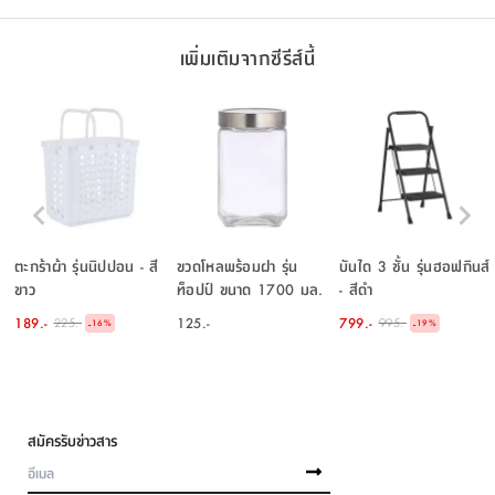
เพิ่มเติมจากซีรีส์นี้
ตะกร้าผ้า รุ่นนิปปอน - สี
ขวดโหลพร้อมฝา รุ่น
บันได 3 ชั้น รุ่นฮอฟกินส์
ขาว
ท็อปป์ ขนาด 1700 มล.
- สีดำ
- สีใสโปร่ง/เงิน
189.-
125.-
799.-
225.-
995.-
-
-
16
%
19
%
สมัครรับข่าวสาร