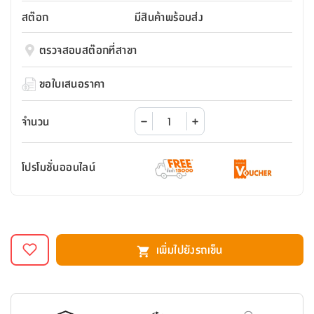
สตี
ใส่
สไลด์
น้ำ
ออฟฟิศ
ลิ้น
สต๊อก
มีสินค้าพร้อมส่ง
เฟ่น&ส
รองเท้า
รุ่น
เก้าอี้
ชัก
เต
อุปกรณ์
วา
สตูล
สำนักงาน
ตรวจสอบสต๊อกที่สาขา
ตะกร้า
ตัส
ภายใน
โน่
อเนกประสงค์
ห้องน้ำ
ตู้
ขอใบเสนอราคา
ชุด
ลิ้น
กล่อง
ผ้า
ห้อง
ชัก
อเนกประสงค์
ขนหนู
นอน
จำนวน
และ
รุ่น
ตู้
ชุด
เมล
ลิ้น
โปรโมชั่นออนไลน์
คลุม
เบิร์น
ชัก
อาบ
อเนกประสงค์
น้ำ
ชั้น
อุปกรณ์
วาง
เพิ่มไปยังรถเข็น
อาบ
อเนกประสงค์
น้ำ
ถาด
วาง