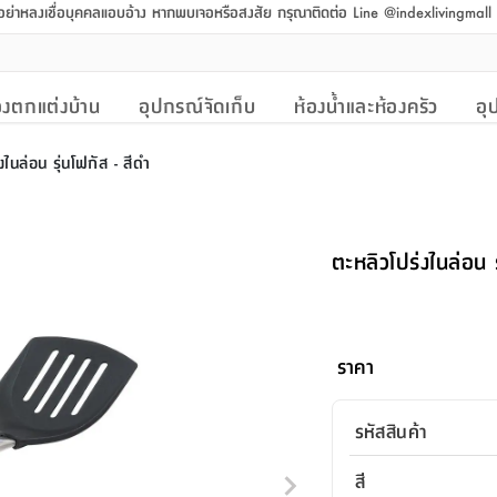
 อย่าหลงเชื่อบุคคลแอบอ้าง หากพบเจอหรือสงสัย กรุณาติดต่อ Line @indexlivingmal
งตกแต่งบ้าน
อุปกรณ์จัดเก็บ
ห้องน้ำและห้องครัว
อุ
งไนล่อน รุ่นโฟกัส - สีดำ
ตะหลิวโปร่งไนล่อน ร
ราคา
รหัสสินค้า
สี