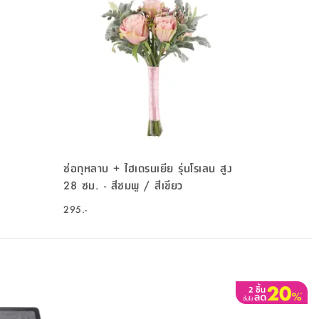
ช่อกุหลาบ + ไฮเดรนเยีย รุ่นโรเลน สูง
28 ซม. - สีชมพู / สีเขียว
295.-