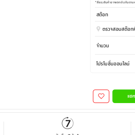
*
สีของสินค้าอาจแตกต่างกันตา
สต๊อก
ตรวจสอบสต๊อกที
จำนวน
โปรโมชั่นออนไลน์
แชท