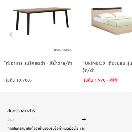
โต๊ะอาหาร รุ่นรีคอตต้า - สีน้ำตาล/ดำ
FURINBOX เตียงนอน รุ่นแ
วู้ด/ดำ
เริ่มต้น
10,900.-
เริ่มต้น
4,990.-
-
37
%
สมัครรับข่าวสาร
การสมัครสมาชิกถือว่าท่านยอมรับข้อกำหนด
เงื่อนไข และ