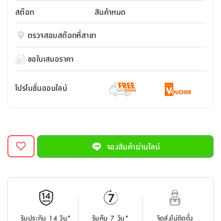
สตี
ใส่
สไลด์
น้ำ
ออฟฟิศ
ลิ้น
สต๊อก
สินค้าหมด
เฟ่น&ส
รองเท้า
รุ่น
เก้าอี้
ชัก
เต
อุปกรณ์
วา
สตูล
สำนักงาน
ตรวจสอบสต๊อกที่สาขา
ตะกร้า
ตัส
ภายใน
โน่
อเนกประสงค์
ห้องน้ำ
ตู้
ขอใบเสนอราคา
ชุด
ลิ้น
กล่อง
ผ้า
ห้อง
ชัก
อเนกประสงค์
ขนหนู
นอน
โปรโมชั่นออนไลน์
และ
รุ่น
ตู้
ชุด
เมล
ลิ้น
คลุม
เบิร์น
ชัก
อาบ
อเนกประสงค์
น้ำ
จองสินค้าผ่านไลน์
ชั้น
อุปกรณ์
วาง
อาบ
อเนกประสงค์
น้ำ
ถาด
รับประกัน 14 วัน*
รับคืน 7 วัน*
จัดส่งไม่ติดตั้ง
วาง