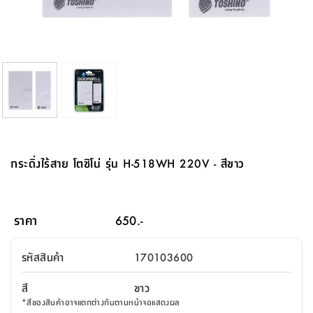
จบ
ฟุต
รูป
เม็ด
จัด
อุปกรณ์
ตกแต่ง
เครื่อง
โคม
อุปกรณ์
ตะกร้า
อาหาร
ของ
รุ่น
โมริ
โน่
ครัว
แป้ง
วาง
และ
นั่ง
อุปกรณ์
ใน
ตู้
โฟม
แต่ง
ถัง
ทำความ
โซฟา
สวน
ครัว
ไฟ
จัด
ผ้า
ใน
เพ
ซี
เล่น
และ
ปลอก
รูป
ซัก
ซี
สูง
สวน
ขยะ
สะอาด
ภาชนะ
ชุด
รุ่น
ระย้า
เก็บ
ห้องน้ำ
นเน่
รีส์
โต๊ะ
อุปกรณ์
อบ
ตู้
ผ้า
ปั้น
อุปกรณ์
โคม
รีส์
เก้าอี้
แบบ
จัด
ห้อง
จิ
สำหรับ
ข้าง
ห้อง
การ
รีด
แขวน
ตู้
นวม
ตกแต่ง
ราง
อุปกรณ์
ไฟ
พับ
หลอด
ใช้
เก็บ
กระจก
วา
นอน
นนี่
สำนักงาน
เตียง
เก็บ
เดิน
และ
ติด
เตี้ย
และ
ม่าน
ตกแต่ง
ห้อง
ไฟ
เท้า
อาหาร
ตั้ง
ซาบิ
รุ่น
ของ
ที่
เครื่อง
ทาง
หลอด
นอน
โต๊ะ
ผนัง
อุปกรณ์
พื้นที่
โซฟา
และ
กล่อง
เหยียบ
พื้น
ซี
ซี
ตู้
รอง
เบาะ
มือ
ไฟ
พับ
ตกแต่ง
ใน
อุปกรณ์
รุ่น
อุปกรณ์
ทิช
และ
รีส์
รีน
บริเวณ
ช่าง
ตู้
สำหรับ
นอน
รอง
ห้อง
สินค้า
สวน
ใน
โด
ชู่
กระจก
นอก
และ
นั่ง
ไซด์
ใช้
แจกัน
นั่ง
แนะนำ
ครัว
ชุด
มิ
ติด
กระดิ่งไร้สาย โตชิโน่ รุ่น H-518WH 220V - สีขาว
บ้าน
ที่นอน
อุปกรณ์
เล่น
บอร์ด
ใน
พรม
ที่
ห้อง
เน็ก
ผนัง
และ
ปิคนิค
อุปกรณ์
ปรับปรุง
ครัว
ดัก
เก็บ
นอน
สวน
โต๊ะ
ตกแต่ง
ออกแบบ
บ้าน
และ
ฝุ่น
โซฟา
เครื่อง
ฝักบัว
รุ่น
ภาษา
ตู้
กลาง
ผนัง
ห้อง
รุ่น
สำอาง
/
เมล
ราคา
650.-
บิล
เสื้อผ้า
อาหาร
เคียร่
และ
สาย
ตัน
โต๊ะ
เครื่อง
ต์
ใน
ไทย
Eng
า
เครื่อง
ฉีด
รหัสสินค้า
170103600
อิน
คอนโซล
หอม
แบบ
ตู้
ตู้
ประดับ
ชำระ
เฟอร์นิเจอร์
คุณ
สำนักงาน
โซฟา
เสื้อผ้า
/
สี
ขาว
โต๊ะ
พรม
รุ่น
กล่อง
บาน
ก๊อก
*
สีของสินค้าอาจแตกต่างกันตามหน้าจอแสดงผล
ข้าง
ตู้
โฮม