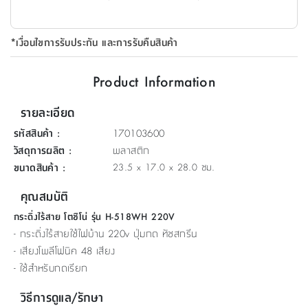
ที่
วาง
*เงื่อนไขการรับประกัน และการรับคืนสินค้า
ของ
อเนกประสงค์
Product Information
ถัง
รายละเอียด
น้ำ
รหัสสินค้า
:
170103600
วัสดุการผลิต
:
พลาสติก
ขนาดสินค้า
:
23.5 x 17.0 x 28.0 ซม.
คุณสมบัติ
กระดิ่งไร้สาย โตชิโน่ รุ่น H-518WH 220V
- กระดิ่งไร้สายใช้ไฟบ้าน 220v ปุ่มกด ทัชสกรีน
- เสียงโพลีโฟนิค 48 เสียง
- ใช้สำหรับกดเรียก
วิธีการดูแล/รักษา