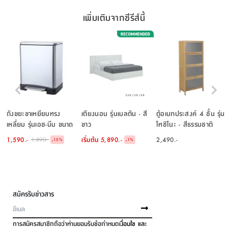
เพิ่มเติมจากซีรีส์นี้
ถังขยะขาเหยียบทรง
เตียงนอน รุ่นเมลตัน - สี
ตู้อเนกประสงค์ 4 ชั้น รุ่น
เหลี่ยม รุ่นเอช-บีม ขนาด
ขาว
โทชิโนะ - สีธรรมชาติ
20 ลิตร - สีเงิน
1,590.-
เริ่มต้น
5,890.-
2,490.-
1,890.-
-
-
15
%
1
%
สมัครรับข่าวสาร
การสมัครสมาชิกถือว่าท่านยอมรับข้อกำหนด
เงื่อนไข และ