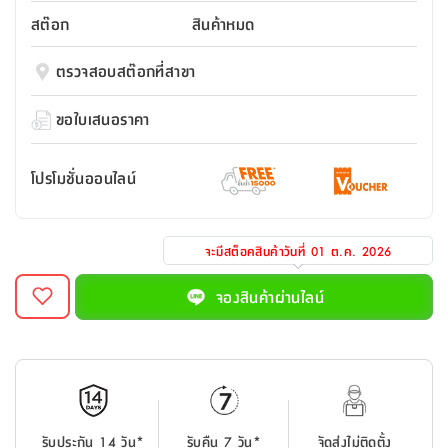
สตี
ใส่
สไลด์
น้ำ
ออฟฟิศ
ลิ้น
สต๊อก
สินค้าหมด
เฟ่น&ส
รองเท้า
รุ่น
เก้าอี้
ชัก
เต
อุปกรณ์
วา
สตูล
สำนักงาน
ตรวจสอบสต๊อกที่สาขา
ตะกร้า
ตัส
ภายใน
โน่
อเนกประสงค์
ห้องน้ำ
ตู้
ขอใบเสนอราคา
ชุด
ลิ้น
กล่อง
ผ้า
ห้อง
ชัก
อเนกประสงค์
ขนหนู
นอน
โปรโมชั่นออนไลน์
และ
รุ่น
ตู้
ชุด
เมล
ลิ้น
คลุม
เบิร์น
จะมีสต็อคสินค้าวันที่
01 ต.ค. 2026
ชัก
อาบ
อเนกประสงค์
น้ำ
จองสินค้าผ่านไลน์
ชั้น
อุปกรณ์
วาง
อาบ
อเนกประสงค์
น้ำ
ถาด
รับประกัน 14 วัน*
รับคืน 7 วัน*
จัดส่งไม่ติดตั้ง
วาง