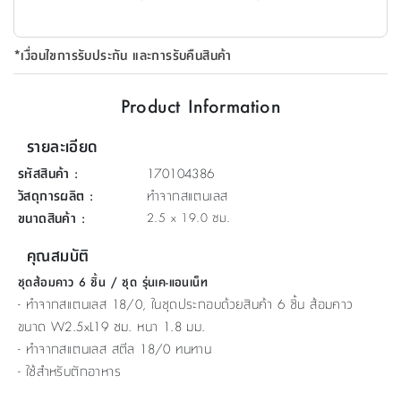
ที่
วาง
*เงื่อนไขการรับประกัน และการรับคืนสินค้า
ของ
อเนกประสงค์
Product Information
ถัง
รายละเอียด
น้ำ
รหัสสินค้า
:
170104386
วัสดุการผลิต
:
ทำจากสแตนเลส
ขนาดสินค้า
:
2.5 x 19.0 ซม.
คุณสมบัติ
ชุดส้อมคาว 6 ชิ้น / ชุด รุ่นเค-แอนเน็ท
- ทำจากสแตนเลส 18/0, ในชุดประกอบด้วยสินค้า 6 ชิ้น ส้อมคาว
ขนาด W2.5xL19 ซม. หนา 1.8 มม.
- ทำจากสแตนเลส สตีล 18/0 ทนทาน
- ใช้สำหรับตักอาหาร