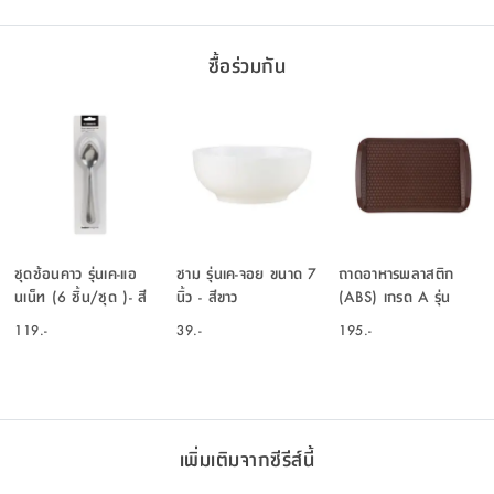
ซื้อร่วมกัน
ชุดช้อนคาว รุ่นเค-แอ
ชาม รุ่นเค-จอย ขนาด 7
ถาดอาหารพลาสติก
นเน็ท (6 ชิ้น/ชุด )- สี
นิ้ว - สีขาว
(ABS) เกรด A รุ่น
เงิน
PN2062 - สีน้ำตาล
119.-
39.-
195.-
เพิ่มเติมจากซีรีส์นี้