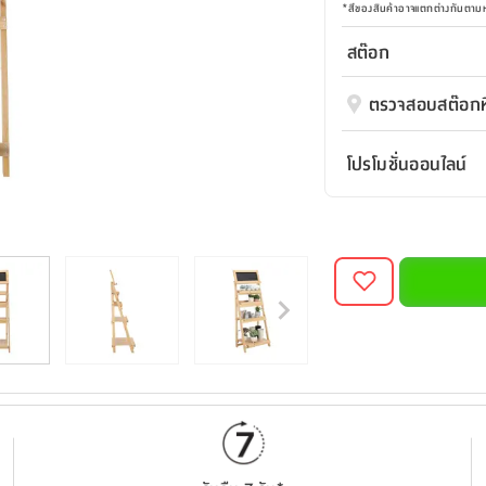
*
สีของสินค้าอาจแตกต่างกันตา
สต๊อก
ตรวจสอบสต๊อกที
โปรโมชั่นออนไลน์