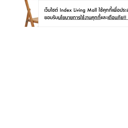
เว็บไซต์ Index Living Mall ใช้คุกกี้เพื่อปร
ยอมรับ
นโยบายการใช้งานคุกกี้
และ
เตือนภัย!!
เก้าอี้พับได้ รุ่นมินิโตะ ขนาด 38 X 40 X
ชั้นวางของ 4 ชั้น รุ่นเคิร
72 ซม. - สีธรรมชาติ
35.4 X 147 ซม.
595.-
เริ่มต้น
995.-
สมัครรับข่าวสาร
การสมัครสมาชิกถือว่าท่านยอมรับข้อกำหนด
เงื่อนไข และ