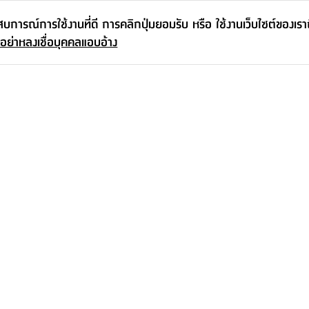
ะสบการณ์การใช้งานที่ดี การคลิกปุ่มยอมรับ หรือ ใช้งานเว็บไซต์ของเร
 อย่าหลงเชื่อบุคคลแอบอ้าง
์ท ขนาด 59 X
โต๊ะกลางทรงกลม รุ่นโฮมมี่ ขนาด 40 X
ชั้นวางเข้ามุม 
40 X 44 ซม. - สีธรรมชาติ
ธรรมชาติ
1,090.-
-
895.-
1,290.-
15
%