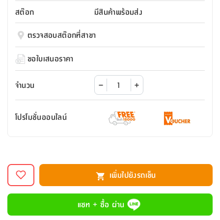
สตี
ใส่
สไลด์
น้ำ
ออฟฟิศ
ลิ้น
สต๊อก
มีสินค้าพร้อมส่ง
เฟ่น&ส
รองเท้า
รุ่น
เก้าอี้
ชัก
เต
อุปกรณ์
วา
สตูล
สำนักงาน
ตรวจสอบสต๊อกที่สาขา
ตะกร้า
ตัส
ภายใน
โน่
อเนกประสงค์
ห้องน้ำ
ตู้
ขอใบเสนอราคา
ชุด
ลิ้น
กล่อง
ผ้า
ห้อง
ชัก
อเนกประสงค์
ขนหนู
นอน
จำนวน
และ
รุ่น
ตู้
ชุด
เมล
ลิ้น
โปรโมชั่นออนไลน์
คลุม
เบิร์น
ชัก
อาบ
อเนกประสงค์
น้ำ
ชั้น
อุปกรณ์
วาง
เพิ่มไปยังรถเข็น
อาบ
อเนกประสงค์
น้ำ
แชท + ซื้อ ผ่าน
ถาด
วาง