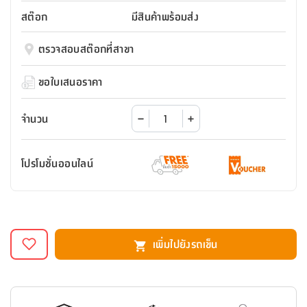
สตี
ใส่
สไลด์
น้ำ
ออฟฟิศ
ลิ้น
สต๊อก
มีสินค้าพร้อมส่ง
เฟ่น&ส
รองเท้า
รุ่น
เก้าอี้
ชัก
เต
อุปกรณ์
วา
สตูล
สำนักงาน
ตรวจสอบสต๊อกที่สาขา
ตะกร้า
ตัส
ภายใน
โน่
อเนกประสงค์
ห้องน้ำ
ตู้
ขอใบเสนอราคา
ชุด
ลิ้น
กล่อง
ผ้า
ห้อง
ชัก
อเนกประสงค์
ขนหนู
นอน
จำนวน
และ
รุ่น
ตู้
ชุด
เมล
ลิ้น
โปรโมชั่นออนไลน์
คลุม
เบิร์น
ชัก
อาบ
อเนกประสงค์
น้ำ
ชั้น
อุปกรณ์
วาง
เพิ่มไปยังรถเข็น
อาบ
อเนกประสงค์
น้ำ
ถาด
วาง