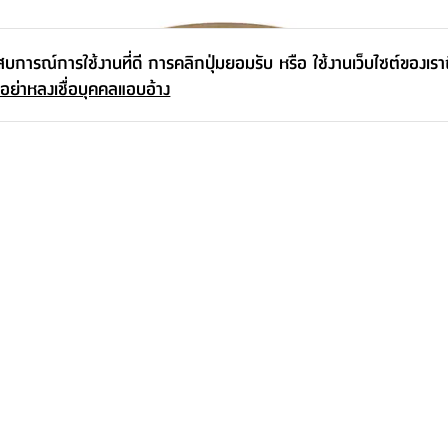
ะสบการณ์การใช้งานที่ดี การคลิกปุ่มยอมรับ หรือ ใช้งานเว็บไซต์ของเร
 อย่าหลงเชื่อบุคคลแอบอ้าง
โต๊ะกลาง รุ่นโอตะ ขนาด 67 ซม. - สี
ขาว/ธรรมชาติ
4,590.-
เพิ่มเติมจากซีรีส์นี้