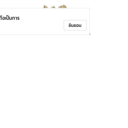
าถือเป็นการ
ยินยอม
รูปปั้นปลากัด รุ่นออลลีเซ่ ขนาด 12 นิ้ว -
สีทอง
1,395.-