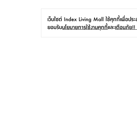
เว็บไซต์ Index Living Mall ใช้คุกกี้เพื่อปร
ยอมรับ
นโยบายการใช้งานคุกกี้
และ
เตือนภัย!!
ถังขยะ รุ่น โซฟี 7.5 ลิตร - สีดำ
99.-